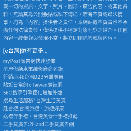
載一切的資訊、文字、照片、圖形、廣告內容、或其他資
料，無論其為公開張貼或私下傳送，若有不實或違法情
事，均為『內容』提供者之責任，本網站概不負責也不承
擔任何法律責任，僅係提供不特定對象刊登之媒介。任何
內容一經舉報與發現不當，將立即刪除帳號與內容。
[e台灣]還有更多…
myPost廣告網
快速發佈
房屋修繕
水電維修廠商名錄
行銷必用:台灣B2B
分類廣告
貼近日常的
eTaiwan廣告網
SEO搜尋引擎優化
增加外連
搜尋生活服務? 台灣
生活黃頁
赴台遊,台灣旅遊
，旅遊好康
送禮伴手禮，台灣美食
伴手禮
推薦
二手貨廣告:2Hand
二手貨
廣告網