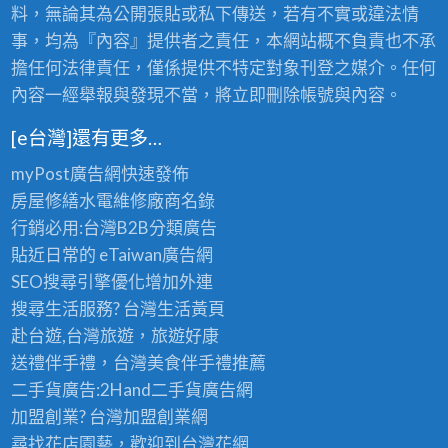
料，無論其為公開張貼或私下傳送，若有不實或違法情
事，均為『內容』提供者之責任，本網站概不負責也不承
擔任何法律責任，僅係提供不特定對象刊登之媒介。任何
內容一經舉報與發現不當，將立即刪除帳號與內容。
[e台灣]還有更多…
myPost廣告網
快速發佈
房屋修繕
水電維修廠商名錄
行銷必用:台灣B2B
分類廣告
貼近日常的
eTaiwan廣告網
SEO搜尋引擎優化
增加外連
搜尋生活服務? 台灣
生活黃頁
赴台遊,台灣旅遊
，旅遊好康
送禮伴手禮，台灣美食
伴手禮
推薦
二手貨廣告:2Hand
二手貨
廣告網
加盟創業? 台灣
加盟創業
網
尋找花店園藝，歡迎到
台灣花網