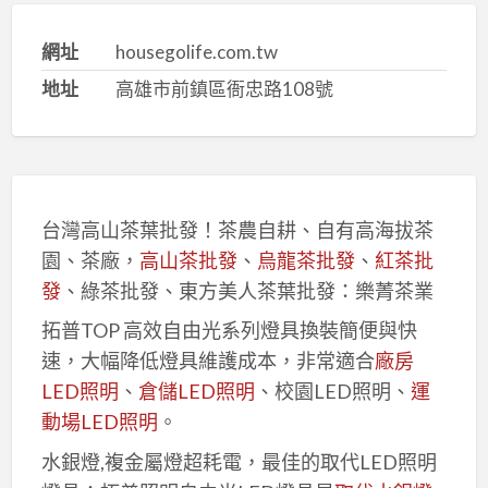
網址
housegolife.com.tw
地址
高雄市前鎮區衙忠路108號
台灣高山茶葉批發！茶農自耕、自有高海拔茶
園、茶廠，
高山茶批發
、
烏龍茶批發
、
紅茶批
發
、綠茶批發、東方美人茶葉批發：樂菁茶業
拓普TOP 高效自由光系列燈具換裝簡便與快
速，大幅降低燈具維護成本，非常適合
廠房
LED照明
、
倉儲LED照明
、校園LED照明、
運
動場LED照明
。
水銀燈,複金屬燈超耗電，最佳的取代LED照明