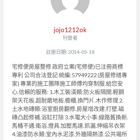
jojo1212ok
刊登者
註册日期: 2014-05-18
宅修便房屋整修 政府立案(宅修便)已注冊商標
專利 公司合法登記 統編:57949222 (房屋修繕專
家) 專業的施工團隊施工師傅均穿制服.給您安
心.信賴的服務: 1.木工裝潢類:防火板隔間.輕鋼
架天花板.超耐磨地板.櫥櫃.換門片.木作修理 2.
土水地磚類:浴室廚房翻修.房屋增改建.打壁.磁
磚凸起修補.浴缸打除 3.水電大小事:線路舊換新.
馬桶不通.衛浴.燈具.加壓馬達.抓漏.伸縮吊衣架
4.油漆防水類:室內水泥漆.外牆隔熱漆.公共場所