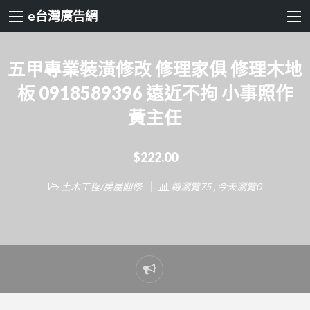
e台灣廣告網
五甲專業裝潢修改 修理家俱 修理木地
板 0918589396 遠近不拘 小事照作
黃主任
$222.00
土木工程/房屋翻修
總瀏覽75 , 今天瀏覽0
Report
problem