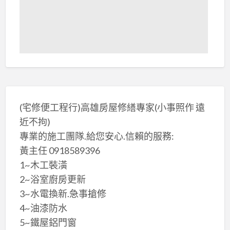
(宅修便工程行)高雄房屋修繕專家(小事照作 遠
近不拘)
專業的施工團隊.給您安心.信賴的服務:
黃主任 0918589396
1~木工裝潢
2~浴室廚房更新
3~水電換新.急事搶修
4~油漆防水
5~鐵屋鋁門窗