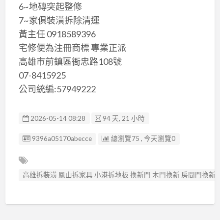
6~地磚突起整修
7~家俱裝潢拆除清運
黃主任 0918589396
宅修便為注冊商標 專業正派
高雄市前鎮區衙忠路108號
07-8415925
公司統編:57949222
2026-05-14 08:28
94 天, 21 小時
廣告编號
9396a05170abecce
總瀏覽75 , 今天瀏覽0
高雄拆裝潢 鳳山拆家具 小港拆地板 換新門 木門換新 房間門換新