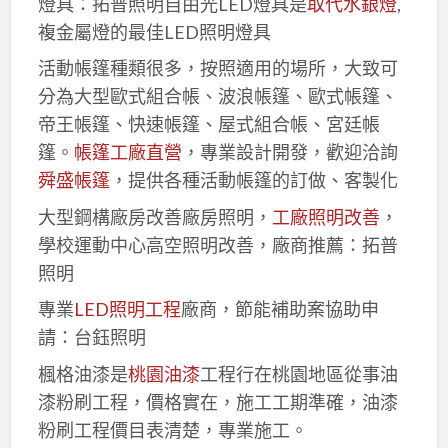
燈具：拓普照明自由光LED燈具是
取代水銀燈
,
複金屬燈的最佳LED照明燈具
活動帳篷種類很多，按照適用的場所，大致可
分為大型歐式組合帳、波浪帳篷、歐式帳篷、
帝王帳篷、快速帳篷、屋式組合帳、宮廷帳
篷。
帳篷工廠直營
，專業設計開發，歡迎洽詢
舜盛帳篷
，提供各種活動帳篷的訂做、客製化
大型鋼構廠房改善廠房照明，
工廠照明改善
，
學校運動中心高空照明改善，廠商推薦：拓普
照明
專業
LED照明工程
廠商，節能補助案協助申
請：台鈺照明
楓格油漆是
桃園油漆
工程行在桃園地區從事油
漆粉刷工程，價格實在，施工工期準確，油漆
粉刷工程價目表清楚，專業施工。