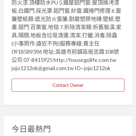
防火漆.頂樓防水PU 5.鐵屋鋁門窗:屋頂換洘漆
板.白鐵門.採光罩.鋁門窗.紗窗.鐵捲門修理 6.窗
簾壁紙類:遮光防火窗簾.耐磨塑膠地磚.壁紙.壁
畫.摺門.百葉窗.地毯 7.拆除清潔類:拆舊裝潢.家
具.隔間.地板含垃圾清運.清潔.打蠟.消毒.除蟲
(小事照作.遠近不拘)服務專線:黃主任
0918589396 地址:高雄市前鎮區衙忠路108號
公司 07-8415925 http://housegolife.com.tw
jojo1212ok@gmail.com.tw ID~jojo1212ok
Contact Owner
今日最熱門