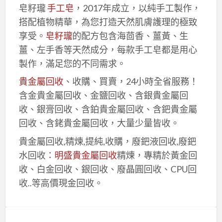
皂籽瓏
手工皂
，2017年成立，以純手工製作，
搭配植物精華，為您打造天然肌膚護理的極致
享受。
皂籽瓏
的配方包含海茴香、薑黃、生
薑、左手香等天然成分，每款手工皂都是用心
製作，滿足您的不同需求。
貴金屬回收
、收購、買賣，24小時全省服務！
含金貴金屬回收、金鹽回收、含銀貴金屬回
收、銀膏回收、含鉑貴金屬回收、含鈀貴金屬
回收、含銠貴金屬回收，大量少量皆收。
貴金屬回收,精煉,提純,收購，廢鈀液回收,廢鈀
水回收：
明盛貴金屬回收
精煉，專精於黃金回
收、白金回收、銀回收、廢晶圓回收、CPU回
收..等高價現金回收。