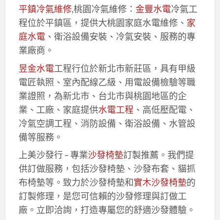
平鎮冷氣維修
,桃園冷氣維修：
金豐水電
冷氣工
程位於平鎮區，提供大桃園家庭水電維修、
家
庭水電
、衛浴設備安裝、冷氣安裝、服務的專
業廠商。
昱金水電
工程行位於新北市新莊區，具有甲級
電匠執照、室內配線乙級、用電設備檢驗等職
業證照，為新北市、台北市與桃園地區的企
業、工廠、家庭提供
水電工程
、高低壓配電、
冷氣空調工程、消防設備、衛浴設備、水管設
備等服務。
上美沙發行 – 專業
沙發椅墊
訂製推薦。我們提
供訂做服務，包括沙發椅墊、沙發布套、貓抓
布椅墊等。致力於沙發椅墊和
實木沙發椅墊
的
訂製修理，是您可信賴的沙發修理與訂做工
廠。立即洽詢，打造專屬您的舒適沙發體驗。