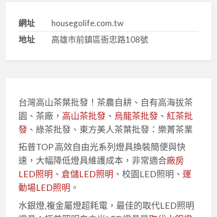
網址
housegolife.com.tw
地址
高雄市前鎮區衙忠路108號
台灣高山茶葉批發！茶農自耕、自有高海拔茶
園、茶廠，
高山茶批發
、
烏龍茶批發
、
紅茶批
發
、綠茶批發、東方美人茶葉批發：樂菁茶業
拓普TOP 高效自由光系列燈具換裝簡便與快
速，大幅降低燈具維護成本，非常適合
廠房
LED照明
、
倉儲LED照明
、校園LED照明、
運
動場LED照明
。
水銀燈,複金屬燈超耗電，最佳的取代LED照明