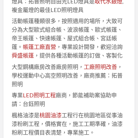
燈具：拓普照明自由光LED燈具是
取代水銀燈
,
複金屬燈的最佳LED照明燈具
活動帳篷種類很多，按照適用的場所，大致可
分為大型歐式組合帳、波浪帳篷、歐式帳篷、
帝王帳篷、快速帳篷、屋式組合帳、宮廷帳
篷。
帳篷工廠直營
，專業設計開發，歡迎洽詢
舜盛帳篷
，提供各種活動帳篷的訂做、客製化
大型鋼構廠房改善廠房照明，
工廠照明改善
，
學校運動中心高空照明改善，廠商推薦：拓普
照明
專業
LED照明工程
廠商，節能補助案協助申
請：台鈺照明
楓格油漆是
桃園油漆
工程行在桃園地區從事油
漆粉刷工程，價格實在，施工工期準確，油漆
粉刷工程價目表清楚，專業施工。