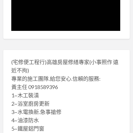
(宅修便工程行)高雄房屋修繕專家(小事照作 遠
近不拘)
專業的施工團隊.給您安心.信賴的服務:
黃主任 0918589396
1~木工裝潢
2~浴室廚房更新
3~水電換新.急事搶修
4~油漆防水
5~鐵屋鋁門窗