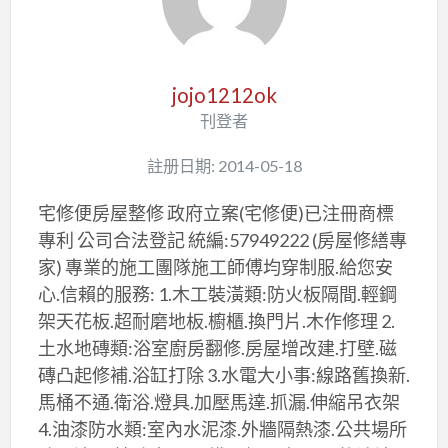
jojo1212ok
刊登者
註册日期: 2014-05-18
宅修便房屋整修 政府立案(宅修便)已注冊商標
專利 公司合法登記 統編:57949222 (房屋修繕專
家) 專業的施工團隊施工師傅均穿制服.給您安
心.信賴的服務: 1.木工裝潢類:防火板隔間.輕鋼
架天花板.超耐磨地板.櫥櫃.換門片.木作修理 2.
土水地磚類:浴室廚房翻修.房屋增改建.打壁.磁
磚凸起修補.浴缸打除 3.水電大小事:線路舊換新.
馬桶不通.衛浴.燈具.加壓馬達.抓漏.伸縮吊衣架
4.油漆防水類:室內水泥漆.外牆隔熱漆.公共場所