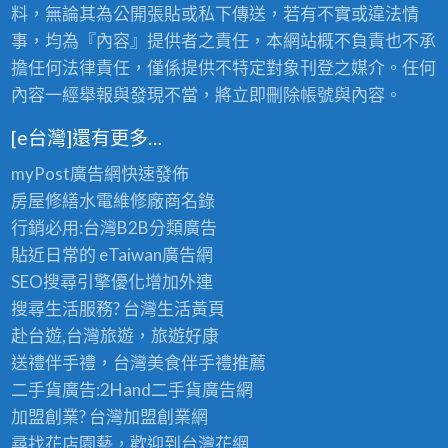
料，無論其為公開張貼或私下傳送，若有不實或違法情
事，均為『內容』提供者之責任，本網站概不負責也不承
擔任何法律責任，僅係提供不特定對象刊登之媒介。任何
內容一經舉報與發現不當，將立即刪除帳號與內容。
[e台灣]還有更多…
myPost廣告網
快速發佈
房屋修繕
水電維修廠商名錄
行銷必用:台灣B2B
分類廣告
貼近日常的
eTaiwan廣告網
SEO搜尋引擎優化
增加外連
搜尋生活服務? 台灣
生活黃頁
赴台遊,台灣旅遊
，旅遊好康
送禮伴手禮，台灣美食
伴手禮
推薦
二手貨廣告:2Hand
二手貨
廣告網
加盟創業? 台灣
加盟創業
網
尋找花店園藝，歡迎到
台灣花網