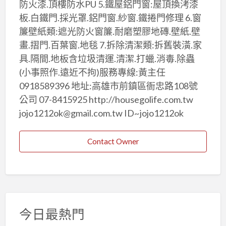
防火漆.頂樓防水PU 5.鐵屋鋁門窗:屋頂換洘漆
板.白鐵門.採光罩.鋁門窗.紗窗.鐵捲門修理 6.窗
簾壁紙類:遮光防火窗簾.耐磨塑膠地磚.壁紙.壁
畫.摺門.百葉窗.地毯 7.拆除清潔類:拆舊裝潢.家
具.隔間.地板含垃圾清運.清潔.打蠟.消毒.除蟲
(小事照作.遠近不拘)服務專線:黃主任
0918589396 地址:高雄市前鎮區衙忠路108號
公司 07-8415925 http://housegolife.com.tw
jojo1212ok@gmail.com.tw ID~jojo1212ok
Contact Owner
今日最熱門