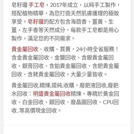
皂籽瓏
手工皂
，2017年成立，以純手工製作，
搭配植物精華，為您打造天然肌膚護理的極致
享受。
皂籽瓏
的配方包含海茴香、薑黃、生
薑、左手香等天然成分，每款手工皂都是用心
製作，滿足您的不同需求。
貴金屬回收
、收購、買賣，24小時全省服務！
含金貴金屬回收、金鹽回收、含銀貴金屬回
收、銀膏回收、含鉑貴金屬回收、含鈀貴金屬
回收、含銠貴金屬回收，大量少量皆收。
貴金屬回收,精煉,提純,收購，廢鈀液回收,廢鈀
水回收：
明盛貴金屬回收
精煉，專精於黃金回
收、白金回收、銀回收、廢晶圓回收、CPU回
收..等高價現金回收。