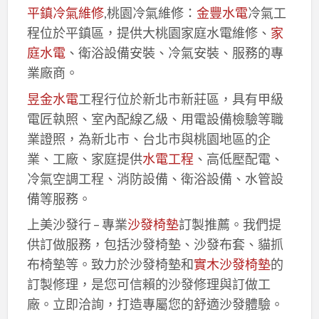
平鎮冷氣維修
,桃園冷氣維修：
金豐水電
冷氣工
程位於平鎮區，提供大桃園家庭水電維修、
家
庭水電
、衛浴設備安裝、冷氣安裝、服務的專
業廠商。
昱金水電
工程行位於新北市新莊區，具有甲級
電匠執照、室內配線乙級、用電設備檢驗等職
業證照，為新北市、台北市與桃園地區的企
業、工廠、家庭提供
水電工程
、高低壓配電、
冷氣空調工程、消防設備、衛浴設備、水管設
備等服務。
上美沙發行 – 專業
沙發椅墊
訂製推薦。我們提
供訂做服務，包括沙發椅墊、沙發布套、貓抓
布椅墊等。致力於沙發椅墊和
實木沙發椅墊
的
訂製修理，是您可信賴的沙發修理與訂做工
廠。立即洽詢，打造專屬您的舒適沙發體驗。