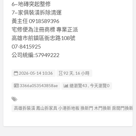
6~地磚突起整修
7~家俱裝潢拆除清運
黃主任 0918589396
宅修便為注冊商標 專業正派
高雄市前鎮區衙忠路108號
07-8415925
公司統編:57949222
2026-05-14 10:36
92 天, 16 小時
廣告编號
3366a053543858ae
總瀏覽43 , 今天瀏覽0
高雄拆裝潢 鳳山拆家具 小港拆地板 換新門 木門換新 房間門換新