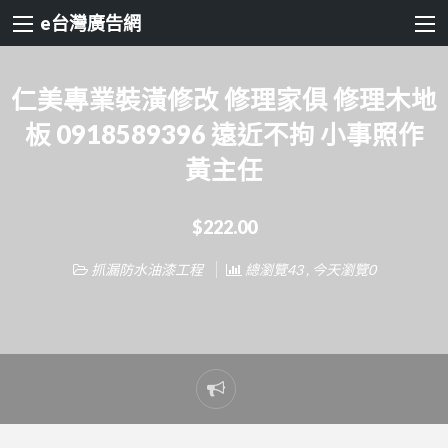
e台灣廣告網
仁美專業裝潢修改 修理家俱 修理木地
板 0918589396 遠近不拘 小事照作
黃主任
$222.00
抓漏防水油漆工程
總瀏覽43 , 今天瀏覽0
Report
problem