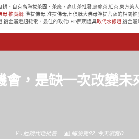
自耕、自有高海拔茶園、茶廠，高山茶批發,烏龍茶,紅茶,東方美
佛母 推廣網
: 準提佛母, 准提佛母,七俱胝大佛母準提菩薩的相關推
燈,複金屬燈超耗電，最佳的取代LED照明燈具
取代水銀燈
,複金屬
機會，是缺一次改變未
經銷代理批售
總瀏覽92 , 今天瀏覽0