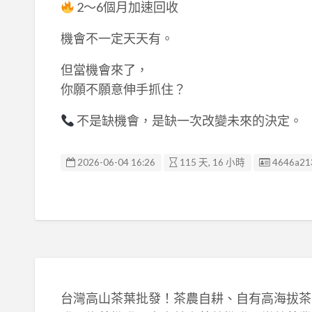
2～6個月加速回收
機會不一定天天有。
但當機會來了，
你願不願意伸手抓住？
不是缺機會，是缺一次改變未來的決定。
廣告编號
2026-06-04 16:26
115 天, 16 小時
4646a21
台灣高山茶葉批發！茶農自耕、自有高海拔茶