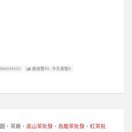
366543555
總瀏覽92 , 今天瀏覽0
園、茶廠，
高山茶批發
、
烏龍茶批發
、
紅茶批