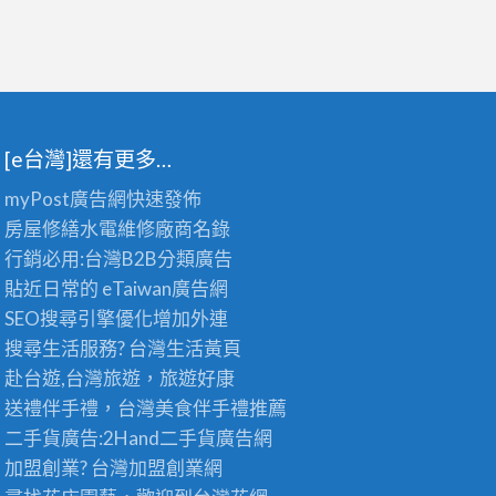
[e台灣]還有更多…
myPost廣告網
快速發佈
房屋修繕
水電維修廠商名錄
行銷必用:台灣B2B
分類廣告
貼近日常的
eTaiwan廣告網
SEO搜尋引擎優化
增加外連
搜尋生活服務? 台灣
生活黃頁
赴台遊,台灣旅遊
，旅遊好康
送禮伴手禮，台灣美食
伴手禮
推薦
二手貨廣告:2Hand
二手貨
廣告網
加盟創業? 台灣
加盟創業
網