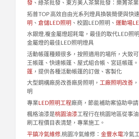
發
、綠茶批發、東方美人茶葉批發：樂菁茶業
拓普TOP 高效自由光系列燈具換裝簡便與快
明
、
倉儲LED照明
、校園LED照明、
運動場L
水銀燈,複金屬燈超耗電，最佳的取代LED照
金屬燈的最佳LED照明燈具
活動帳篷種類很多，按照適用的場所，大致可
王帳篷、快速帳篷、屋式組合帳、宮廷帳篷。
篷
，提供各種活動帳篷的訂做、客製化
大型鋼構廠房改善廠房照明，
工廠照明改善
，
明
專業
LED照明工程
廠商，節能補助案協助申請
楓格油漆是
桃園油漆
工程行在桃園地區從事油
刷工程價目表清楚，專業施工。
平鎮冷氣維修
,桃園冷氣維修：
金豐水電
冷氣