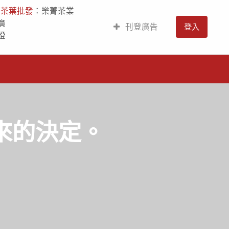
人
茶葉批發
：樂菁茶業
廣
刊登廣告
登入
燈
來的決定。