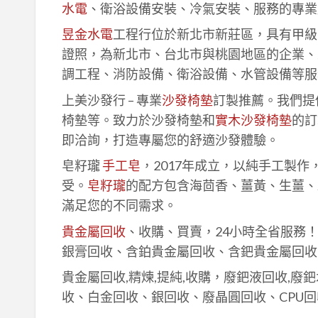
水電
、衛浴設備安裝、冷氣安裝、服務的專業
昱金水電
工程行位於新北市新莊區，具有甲級
證照，為新北市、台北市與桃園地區的企業、
調工程、消防設備、衛浴設備、水管設備等服
上美沙發行 – 專業
沙發椅墊
訂製推薦。我們提
椅墊等。致力於沙發椅墊和
實木沙發椅墊
的訂
即洽詢，打造專屬您的舒適沙發體驗。
皂籽瓏
手工皂
，2017年成立，以純手工製
受。
皂籽瓏
的配方包含海茴香、薑黃、生薑、
滿足您的不同需求。
貴金屬回收
、收購、買賣，24小時全省服務
銀膏回收、含鉑貴金屬回收、含鈀貴金屬回收
貴金屬回收,精煉,提純,收購，廢鈀液回收,廢
收、白金回收、銀回收、廢晶圓回收、CPU回