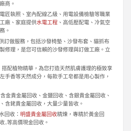
廠商。
電匠執照、室內配線乙級、用電設備檢驗等職業
工廠、家庭提供
水電工程
、高低壓配電、冷氣空
務。
供訂做服務，包括沙發椅墊、沙發布套、貓抓布
製修理，是您可信賴的沙發修理與訂做工廠。立
作，搭配植物精華，為您打造天然肌膚護理的極致享
左手香等天然成分，每款手工皂都是用心製作，
！含金貴金屬回收、金鹽回收、含銀貴金屬回收、
、含銠貴金屬回收，大量少量皆收。
鈀水回收：
明盛貴金屬回收
精煉，專精於黃金回
收..等高價現金回收。