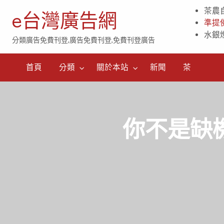
茶農
e台灣廣告網
準提
水銀
分類廣告免費刊登,廣告免費刊登,免費刊登廣告
茶
首頁
分類
關於本站
新聞
茶
你不是缺