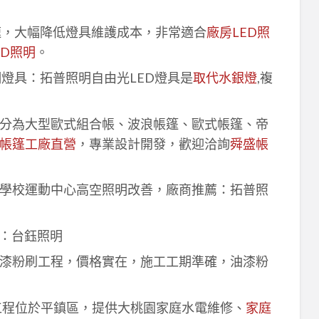
速，大幅降低燈具維護成本，非常適合
廠房LED照
ED照明
。
明燈具：拓普照明自由光LED燈具是
取代水銀燈
,複
分為大型歐式組合帳、波浪帳篷、歐式帳篷、帝
帳篷工廠直營
，專業設計開發，歡迎洽詢
舜盛帳
學校運動中心高空照明改善，廠商推薦：拓普照
：台鈺照明
漆粉刷工程，價格實在，施工工期準確，油漆粉
工程位於平鎮區，提供大桃園家庭水電維修、
家庭