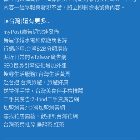
內容一經舉報與發現不當，將立即刪除帳號與內容。
[e台灣]還有更多…
myPost廣告網
快速發佈
房屋修繕
水電維修廠商名錄
行銷必用:台灣B2B
分類廣告
貼近日常的
eTaiwan廣告網
SEO搜尋引擎優化
增加外連
搜尋生活服務? 台灣
生活黃頁
赴台遊,台灣旅遊
，旅遊好康
送禮伴手禮，台灣美食
伴手禮
推薦
二手貨廣告:2Hand
二手貨
廣告網
加盟創業? 台灣
加盟創業
網
尋找花店園藝，歡迎到
台灣花網
台灣茶葉批發
,烏龍茶,紅茶