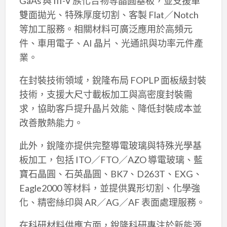
GaAs 與 III-V 族化合物等晶圓基板，並支援單
雙面拋光、特殊厚度切割、客製 Flat／Notch
等加工服務。相關材料可廣泛應用於高頻元
件、車用電子、AI 晶片、光通訊與功率元件產
業。
在封裝技術領域，銳隆布局 FOPLP 面板級封裝
技術，支援大尺寸載板加工與高密度封裝需
求，協助客戶提升晶片效能、降低封裝成本並
改善散熱能力。
此外，銳隆亦提供完整導電玻璃與特殊光學基
板加工，包括 ITO／FTO／AZO 導電玻璃、藍
寶石晶圓、石英晶圓、BK7、D263T、EXG、
Eagle2000 等材料，並提供異形切割、化學強
化、精密絲印與 AR／AG／AF 表面處理服務。
在科研材料供應方面，銳隆科研專注於新能源