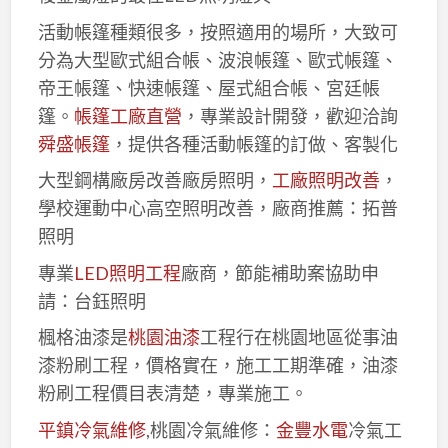
活動帳篷種類很多，按照適用的場所，大致可
分為大型歐式組合帳、波浪帳篷、歐式帳篷、
帝王帳篷、快速帳篷、屋式組合帳、宮廷帳
篷。
帳篷工廠直營
，專業設計開發，歡迎洽詢
舜盛帳篷
，提供各種活動帳篷的訂做、客製化
大型鋼構廠房改善廠房照明，
工廠照明改善
，
學校運動中心高空照明改善，廠商推薦：拓普
照明
專業
LED照明工程
廠商，節能補助案協助申
請：台鈺照明
楓格油漆是
桃園油漆
工程行在桃園地區從事油
漆粉刷工程，價格實在，施工工期準確，油漆
粉刷工程價目表清楚，專業施工。
平鎮冷氣維修
,桃園冷氣維修：
金豐水電
冷氣工