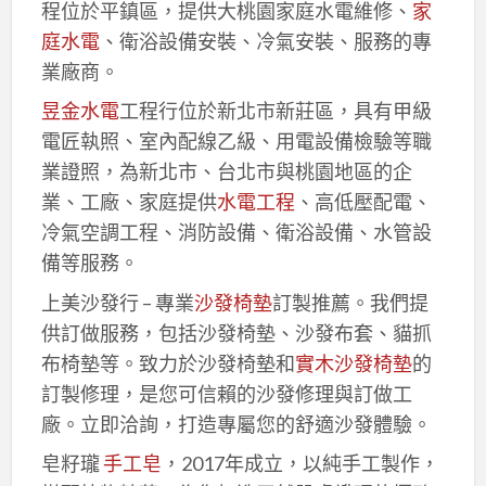
程位於平鎮區，提供大桃園家庭水電維修、
家
庭水電
、衛浴設備安裝、冷氣安裝、服務的專
業廠商。
昱金水電
工程行位於新北市新莊區，具有甲級
電匠執照、室內配線乙級、用電設備檢驗等職
業證照，為新北市、台北市與桃園地區的企
業、工廠、家庭提供
水電工程
、高低壓配電、
冷氣空調工程、消防設備、衛浴設備、水管設
備等服務。
上美沙發行 – 專業
沙發椅墊
訂製推薦。我們提
供訂做服務，包括沙發椅墊、沙發布套、貓抓
布椅墊等。致力於沙發椅墊和
實木沙發椅墊
的
訂製修理，是您可信賴的沙發修理與訂做工
廠。立即洽詢，打造專屬您的舒適沙發體驗。
皂籽瓏
手工皂
，2017年成立，以純手工製作，