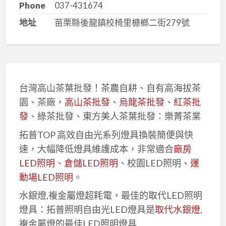
Phone
037-431674
地址
苗栗縣後龍鎮校椅里槺榔二街279號
台灣高山茶葉批發！茶農自耕、自有高海拔茶
園、茶廠，
高山茶批發
、
烏龍茶批發
、
紅茶批
發
、綠茶批發、東方美人茶葉批發：樂菁茶業
拓普TOP 高效自由光系列燈具換裝簡便與快
速，大幅降低燈具維護成本，非常適合
廠房
LED照明
、
倉儲LED照明
、校園LED照明、
運
動場LED照明
。
水銀燈,複金屬燈超耗電，最佳的取代LED照明
燈具：拓普照明自由光LED燈具是
取代水銀燈
,
複金屬燈的最佳LED照明燈具