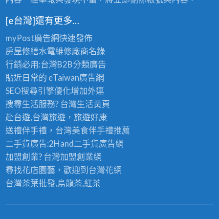
[e台灣]還有更多…
myPost廣告網
快速發佈
房屋修繕
水電維修廠商名錄
行銷必用:台灣B2B
分類廣告
貼近日常的
eTaiwan廣告網
SEO搜尋引擎優化
增加外連
搜尋生活服務? 台灣
生活黃頁
赴台遊,台灣旅遊
，旅遊好康
送禮伴手禮，台灣美食
伴手禮
推薦
二手貨廣告:2Hand
二手貨
廣告網
加盟創業? 台灣
加盟創業
網
尋找花店園藝，歡迎到
台灣花網
台灣茶葉批發
,烏龍茶,紅茶