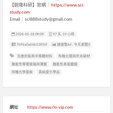
【銳隆科研】官網：
https://www.sci-
study.com
Email：sci888study@gmail.com
2026-05-18 09:09
97 天, 19 小時
廣告编號
7696a0a66b5285bf
總瀏覽66 , 今天瀏覽0
先進封裝與半導體材料
有機光電與奈米碳材
機能性導電玻璃與薄膜
機能性表面鍍膜
特種光學基板
高純度化學品
網址
https://www.rlo-vip.com