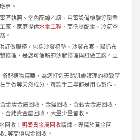
廠商。
電匠執照、室內配線乙級、用電設備檢驗等職業
工廠、家庭提供
水電工程
、高低壓配電、冷氣空
務。
供訂做服務，包括沙發椅墊、沙發布套、貓抓布
製修理，是您可信賴的沙發修理與訂做工廠。立
作，搭配植物精華，為您打造天然肌膚護理的極致享
左手香等天然成分，每款手工皂都是用心製作，
！含金貴金屬回收、金鹽回收、含銀貴金屬回收、
、含銠貴金屬回收，大量少量皆收。
鈀水回收：
明盛貴金屬回收
精煉，專精於黃金回
收..等高價現金回收。