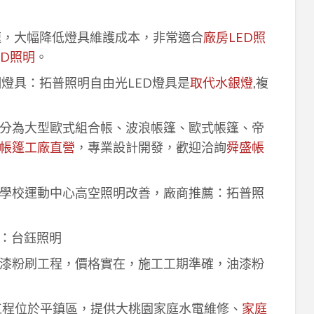
速，大幅降低燈具維護成本，非常適合
廠房LED照
ED照明
。
明燈具：拓普照明自由光LED燈具是
取代水銀燈
,複
分為大型歐式組合帳、波浪帳篷、歐式帳篷、帝
帳篷工廠直營
，專業設計開發，歡迎洽詢
舜盛帳
學校運動中心高空照明改善，廠商推薦：拓普照
：台鈺照明
漆粉刷工程，價格實在，施工工期準確，油漆粉
工程位於平鎮區，提供大桃園家庭水電維修、
家庭