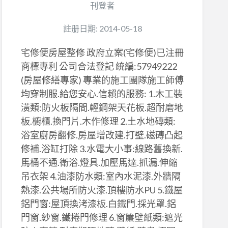
刊登者
註册日期: 2014-05-18
宅修便房屋整修 政府立案(宅修便)已注冊
商標專利 公司合法登記 統編:57949222
(房屋修繕專家) 專業的施工團隊施工師傅
均穿制服.給您安心.信賴的服務: 1.木工裝
潢類:防火板隔間.輕鋼架天花板.超耐磨地
板.櫥櫃.換門片.木作修理 2.土水地磚類:
浴室廚房翻修.房屋增改建.打壁.磁磚凸起
修補.浴缸打除 3.水電大小事:線路舊換新.
馬桶不通.衛浴.燈具.加壓馬達.抓漏.伸縮
吊衣架 4.油漆防水類:室內水泥漆.外牆隔
熱漆.公共場所防火漆.頂樓防水PU 5.鐵屋
鋁門窗:屋頂換洘漆板.白鐵門.採光罩.鋁
門窗.紗窗.鐵捲門修理 6.窗簾壁紙類:遮光