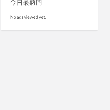
今日最熱門
No ads viewed yet.