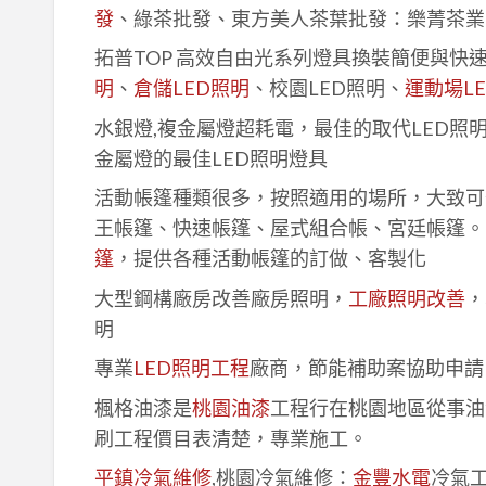
發
、綠茶批發、東方美人茶葉批發：樂菁茶業
拓普TOP 高效自由光系列燈具換裝簡便與快
明
、
倉儲LED照明
、校園LED照明、
運動場L
水銀燈,複金屬燈超耗電，最佳的取代LED照
金屬燈的最佳LED照明燈具
活動帳篷種類很多，按照適用的場所，大致可
王帳篷、快速帳篷、屋式組合帳、宮廷帳篷。
篷
，提供各種活動帳篷的訂做、客製化
大型鋼構廠房改善廠房照明，
工廠照明改善
，
明
專業
LED照明工程
廠商，節能補助案協助申請
楓格油漆是
桃園油漆
工程行在桃園地區從事油
刷工程價目表清楚，專業施工。
平鎮冷氣維修
,桃園冷氣維修：
金豐水電
冷氣