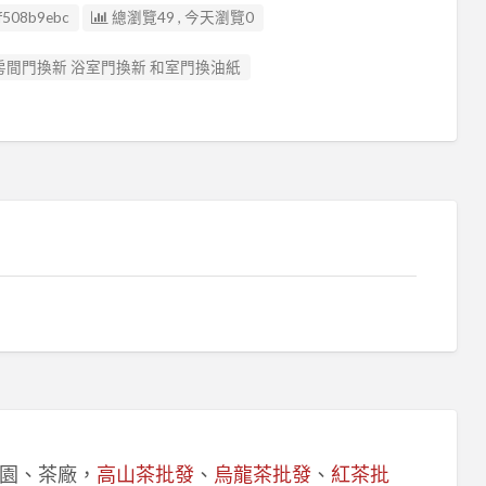
f508b9ebc
總瀏覽49 , 今天瀏覽0
 房間門換新 浴室門換新 和室門換油紙
園、茶廠，
高山茶批發
、
烏龍茶批發
、
紅茶批