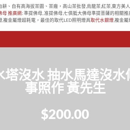
自耕、自有高海拔茶園、茶廠，高山茶批發,烏龍茶,紅茶,東方美
佛母 推廣網
: 準提佛母, 准提佛母,七俱胝大佛母準提菩薩的相關推
燈,複金屬燈超耗電，最佳的取代LED照明燈具
取代水銀燈
,複金屬
沒水 抽水馬達沒水修理 
事照作 黃先生
$200.00