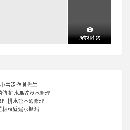
所有相片 (2)
拘 小事照作 黃先生
搶修 抽水馬達沒水修理
修理 排水管不通修理
天花板牆壁漏水抓漏