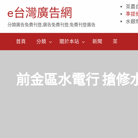
茶農
e台灣廣告網
準提
水銀
分類廣告免費刊登,廣告免費刊登,免費刊登廣告
茶
首頁
分類
關於本站
新聞
茶
前金區水電行 搶修水塔