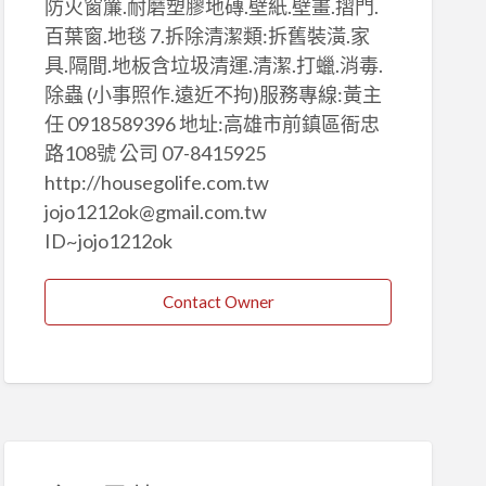
防火窗簾.耐磨塑膠地磚.壁紙.壁畫.摺門.
百葉窗.地毯 7.拆除清潔類:拆舊裝潢.家
具.隔間.地板含垃圾清運.清潔.打蠟.消毒.
除蟲 (小事照作.遠近不拘)服務專線:黃主
任 0918589396 地址:高雄市前鎮區衙忠
路108號 公司 07-8415925
http://housegolife.com.tw
jojo1212ok@gmail.com.tw
ID~jojo1212ok
Contact Owner