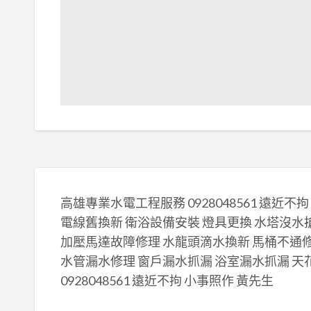
高雄專業水電工程服務 0928048561 遠近不
電線舊換新 衛浴設備安裝 燈具更換 水塔沒水
加壓馬達故障修理 水龍頭滴水換新 馬桶不通
水管漏水修理 窗戶漏水抓漏 浴室漏水抓漏 
0928048561 遠近不拘 小事照作 黃先生