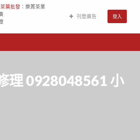
人
茶葉批發
：樂菁茶業
廣
刊登廣告
登入
燈
0928048561 小