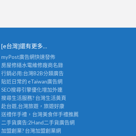
[e台灣]還有更多…
myPost廣告網
快速發佈
房屋修繕
水電維修廠商名錄
行銷必用:台灣B2B
分類廣告
貼近日常的
eTaiwan廣告網
SEO搜尋引擎優化
增加外連
搜尋生活服務? 台灣
生活黃頁
赴台遊,台灣旅遊
，旅遊好康
送禮伴手禮，台灣美食
伴手禮
推薦
二手貨廣告:2Hand
二手貨
廣告網
加盟創業? 台灣
加盟創業
網