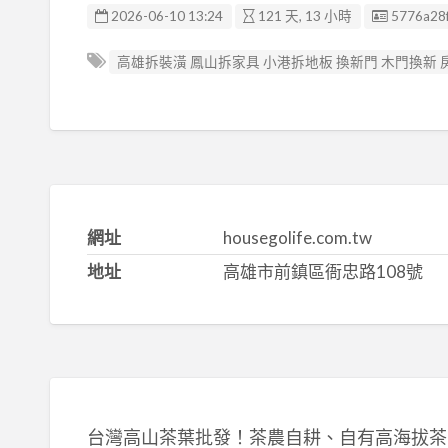
廣告编號
2026-06-10 13:24
121 天, 13 小時
5776a28
高雄拆裝潢 鳳山拆家具 小港拆地板 換新門 木門換新
網址
housegolife.com.tw
地址
高雄市前鎮區衙忠路108號
台灣高山茶葉批發！茶農自耕、自有高海拔茶