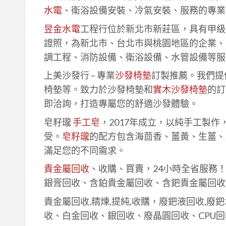
水電
、衛浴設備安裝、冷氣安裝、服務的專業
昱金水電
工程行位於新北市新莊區，具有甲級
證照，為新北市、台北市與桃園地區的企業、
調工程、消防設備、衛浴設備、水管設備等服
上美沙發行 – 專業
沙發椅墊
訂製推薦。我們提
椅墊等。致力於沙發椅墊和
實木沙發椅墊
的訂
即洽詢，打造專屬您的舒適沙發體驗。
皂籽瓏
手工皂
，2017年成立，以純手工製
受。
皂籽瓏
的配方包含海茴香、薑黃、生薑、
滿足您的不同需求。
貴金屬回收
、收購、買賣，24小時全省服務
銀膏回收、含鉑貴金屬回收、含鈀貴金屬回收
貴金屬回收,精煉,提純,收購，廢鈀液回收,廢
收、白金回收、銀回收、廢晶圓回收、CPU回