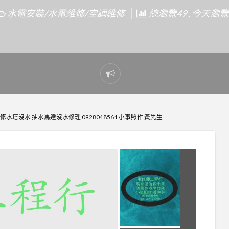
水電安裝/水電維修/空調維修
總瀏覽49 , 今天瀏覽
Report
problem
修水塔沒水 抽水馬達沒水修理 0928048561 小事照作 黃先生