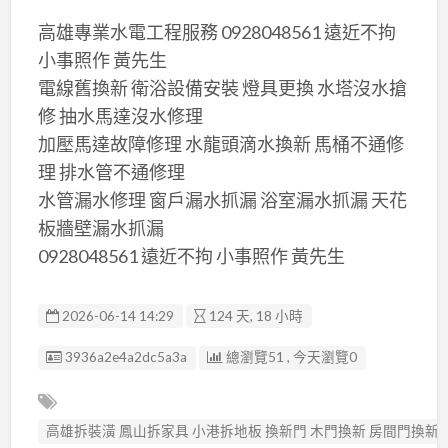
高雄專業水電工程服務 0928048561 遠近不拘
小事照作 黃先生
電線舊換新 衛浴設備安裝 燈具更換 水塔沒水搶
修 抽水馬達沒水修理
加壓馬達故障修理 水龍頭滴水換新 馬桶不通修
理 排水管不通修理
水管漏水修理 窗戶漏水抓漏 浴室漏水抓漏 天花
板牆壁漏水抓漏
0928048561 遠近不拘 小事照作 黃先生
2026-06-14 14:29
124 天, 18 小時
廣告编號
3936a2e4a2dc5a3a
總瀏覽51 , 今天瀏覽0
高雄拆裝潢 鳳山拆家具 小港拆地板 換新門 木門換新 房間門換新