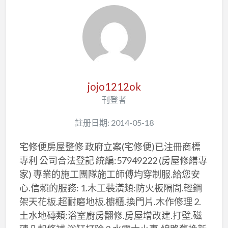
jojo1212ok
刊登者
註册日期: 2014-05-18
宅修便房屋整修 政府立案(宅修便)已注冊商標
專利 公司合法登記 統編:57949222 (房屋修繕專
家) 專業的施工團隊施工師傅均穿制服.給您安
心.信賴的服務: 1.木工裝潢類:防火板隔間.輕鋼
架天花板.超耐磨地板.櫥櫃.換門片.木作修理 2.
土水地磚類:浴室廚房翻修.房屋增改建.打壁.磁