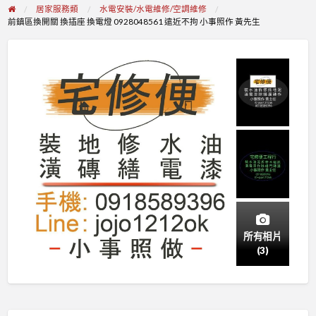
居家服務類
水電安裝/水電維修/空調維修
前鎮區換開關 換插座 換電燈 0928048561 遠近不拘 小事照作 黃先生
所有相片
(3)