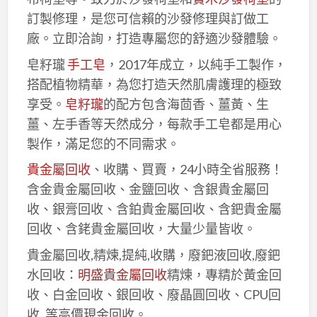
訂製修理，是您可信賴的沙發修理與訂做工
廠。立即洽詢，打造專屬您的舒適沙發體驗。
皂籽瓏
手工皂
，2017年成立，以純手工製作，
搭配植物精華，為您打造天然肌膚護理的極致
享受。
皂籽瓏
的配方包含海茴香、薑黃、生
薑、左手香等天然成分，每款手工皂都是用心
製作，滿足您的不同需求。
貴金屬回收
、收購、買賣，24小時全省服務！
含金貴金屬回收、金鹽回收、含銀貴金屬回
收、銀膏回收、含鉑貴金屬回收、含鈀貴金屬
回收、含銠貴金屬回收，大量少量皆收。
貴金屬回收,精煉,提純,收購，廢鈀液回收,廢鈀
水回收：
明盛貴金屬回收
精煉，專精於黃金回
收、白金回收、銀回收、廢晶圓回收、CPU回
收..等高價現金回收。