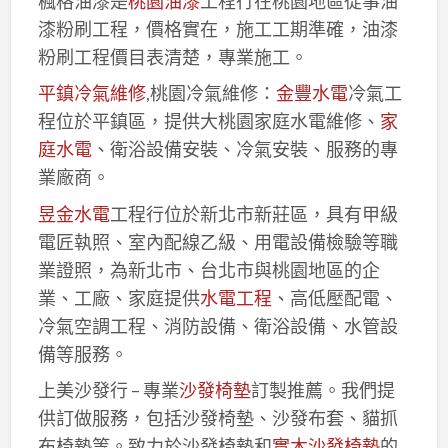
楓格油漆是
桃園油漆
工程行在桃園地區從事油
漆粉刷工程，價格實在，施工工期準確，油漆
粉刷工程價目表清楚，專業施工。
平鎮冷氣維修
,桃園冷氣維修：
金豐水電
冷氣工
程位於平鎮區，提供大桃園家庭水電維修、
家
庭水電
、衛浴設備安裝、冷氣安裝、服務的專
業廠商。
昱金水電
工程行位於新北市新莊區，具有甲級
電匠執照、室內配線乙級、用電設備檢驗等職
業證照，為新北市、台北市與桃園地區的企
業、工廠、家庭提供
水電工程
、高低壓配電、
冷氣空調工程、消防設備、衛浴設備、水管設
備等服務。
上美沙發行 – 專業
沙發椅墊
訂製推薦。我們提
供訂做服務，包括沙發椅墊、沙發布套、貓抓
布椅墊等。致力於沙發椅墊和
實木沙發椅墊
的