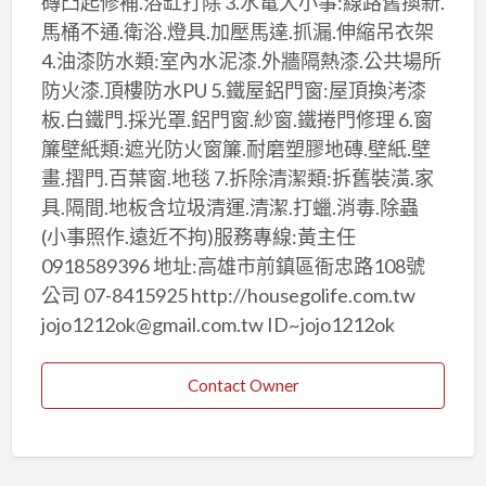
磚凸起修補.浴缸打除 3.水電大小事:線路舊換新.
馬桶不通.衛浴.燈具.加壓馬達.抓漏.伸縮吊衣架
4.油漆防水類:室內水泥漆.外牆隔熱漆.公共場所
防火漆.頂樓防水PU 5.鐵屋鋁門窗:屋頂換洘漆
板.白鐵門.採光罩.鋁門窗.紗窗.鐵捲門修理 6.窗
簾壁紙類:遮光防火窗簾.耐磨塑膠地磚.壁紙.壁
畫.摺門.百葉窗.地毯 7.拆除清潔類:拆舊裝潢.家
具.隔間.地板含垃圾清運.清潔.打蠟.消毒.除蟲
(小事照作.遠近不拘)服務專線:黃主任
0918589396 地址:高雄市前鎮區衙忠路108號
公司 07-8415925 http://housegolife.com.tw
jojo1212ok@gmail.com.tw ID~jojo1212ok
Contact Owner