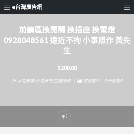
e台灣廣告網
前鎮區換開關 換插座 換電燈
0928048561 遠近不拘 小事照作 黃先
生
$200.00
水電安裝/水電維修/空調維修
總瀏覽51 , 今天瀏覽0
Report
problem