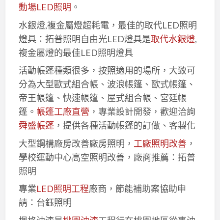
動場LED照明
。
水銀燈,複金屬燈超耗電，最佳的取代LED照明
燈具：拓普照明自由光LED燈具是
取代水銀燈
,
複金屬燈的最佳LED照明燈具
活動帳篷種類很多，按照適用的場所，大致可
分為大型歐式組合帳、波浪帳篷、歐式帳篷、
帝王帳篷、快速帳篷、屋式組合帳、宮廷帳
篷。
帳篷工廠直營
，專業設計開發，歡迎洽詢
舜盛帳篷
，提供各種活動帳篷的訂做、客製化
大型鋼構廠房改善廠房照明，
工廠照明改善
，
學校運動中心高空照明改善，廠商推薦：拓普
照明
專業
LED照明工程
廠商，節能補助案協助申
請：台鈺照明