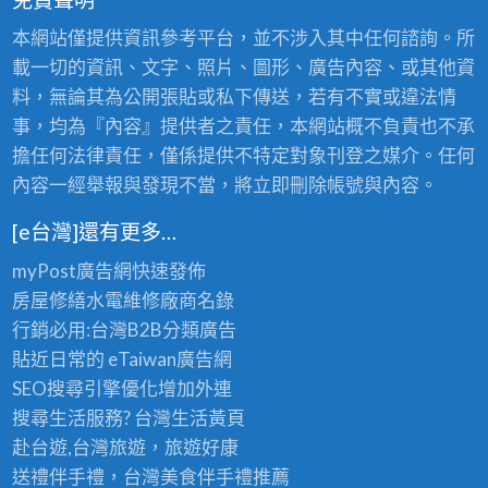
本網站僅提供資訊參考平台，並不涉入其中任何諮詢。所
載一切的資訊、文字、照片、圖形、廣告內容、或其他資
料，無論其為公開張貼或私下傳送，若有不實或違法情
事，均為『內容』提供者之責任，本網站概不負責也不承
擔任何法律責任，僅係提供不特定對象刊登之媒介。任何
內容一經舉報與發現不當，將立即刪除帳號與內容。
[e台灣]還有更多…
myPost廣告網
快速發佈
房屋修繕
水電維修廠商名錄
行銷必用:台灣B2B
分類廣告
貼近日常的
eTaiwan廣告網
SEO搜尋引擎優化
增加外連
搜尋生活服務? 台灣
生活黃頁
赴台遊,台灣旅遊
，旅遊好康
送禮伴手禮，台灣美食
伴手禮
推薦