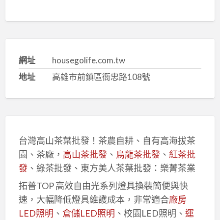
網址
housegolife.com.tw
地址
高雄市前鎮區衙忠路108號
台灣高山茶葉批發！茶農自耕、自有高海拔茶
園、茶廠，
高山茶批發
、
烏龍茶批發
、
紅茶批
發
、綠茶批發、東方美人茶葉批發：樂菁茶業
拓普TOP 高效自由光系列燈具換裝簡便與快
速，大幅降低燈具維護成本，非常適合
廠房
LED照明
、
倉儲LED照明
、校園LED照明、
運