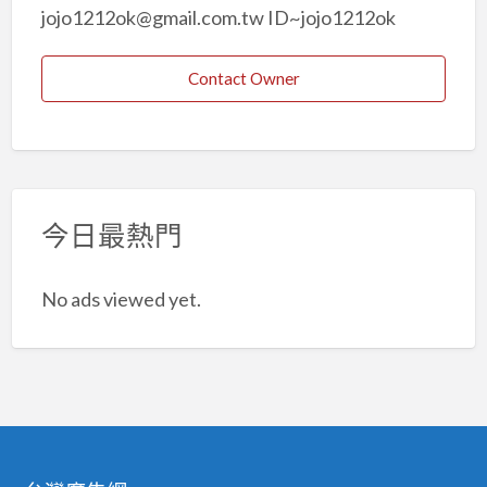
jojo1212ok@gmail.com.tw ID~jojo1212ok
Contact Owner
今日最熱門
No ads viewed yet.