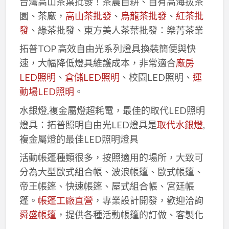
台灣高山茶葉批發！茶農自耕、自有高海拔茶
園、茶廠，
高山茶批發
、
烏龍茶批發
、
紅茶批
發
、綠茶批發、東方美人茶葉批發：樂菁茶業
拓普TOP 高效自由光系列燈具換裝簡便與快
速，大幅降低燈具維護成本，非常適合
廠房
LED照明
、
倉儲LED照明
、校園LED照明、
運
動場LED照明
。
水銀燈,複金屬燈超耗電，最佳的取代LED照明
燈具：拓普照明自由光LED燈具是
取代水銀燈
,
複金屬燈的最佳LED照明燈具
活動帳篷種類很多，按照適用的場所，大致可
分為大型歐式組合帳、波浪帳篷、歐式帳篷、
帝王帳篷、快速帳篷、屋式組合帳、宮廷帳
篷。
帳篷工廠直營
，專業設計開發，歡迎洽詢
舜盛帳篷
，提供各種活動帳篷的訂做、客製化