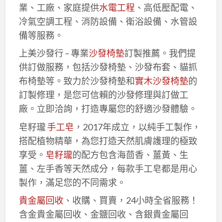
業、工廠、家庭提供
水電工程
、高低壓配電、
冷氣空調工程、消防設備、衛浴設備、水管設
備等服務。
上美沙發行 – 專業
沙發椅墊
訂製推薦。我們提
供訂做服務，包括沙發椅墊、沙發布套、貓抓
布椅墊等。致力於沙發椅墊和
實木沙發椅墊
的
訂製修理，是您可信賴的沙發修理與訂做工
廠。立即洽詢，打造專屬您的舒適沙發體驗。
皂籽瓏
手工皂
，2017年成立，以純手工製作，
搭配植物精華，為您打造天然肌膚護理的極致
享受。
皂籽瓏
的配方包含海茴香、薑黃、生
薑、左手香等天然成分，每款手工皂都是用心
製作，滿足您的不同需求。
貴金屬回收
、收購、買賣，24小時全省服務！
含金貴金屬回收、金鹽回收、含銀貴金屬回