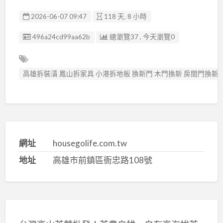
2026-06-07 09:47
118 天, 8 小時
廣告编號
496a24cd99aa62b
總瀏覽37 , 今天瀏覽0
高雄拆裝潢 鳳山拆家具 小港拆地板 換新門 木門換新 房間門換新
網址
housegolife.com.tw
地址
高雄市前鎮區衙忠路108號