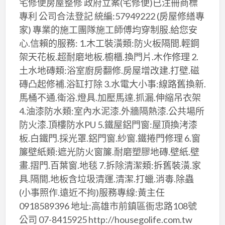
宅修便房屋整修 政府立案(宅修便)已注冊商標
專利 公司合法登記 統編:57949222 (房屋修繕專
家) 專業的施工團隊施工師傅均穿制服.給您安
心.信賴的服務: 1.木工裝潢類:防火板隔間.輕鋼
架天花板.超耐磨地板.櫥櫃.換門片.木作修理 2.
土水地磚類:浴室廚房翻修.房屋增改建.打壁.磁
磚凸起修補.浴缸打除 3.水電大小事:線路舊換新.
馬桶不通.衛浴.燈具.加壓馬達.抓漏.伸縮吊衣架
4.油漆防水類:室內水泥漆.外牆隔熱漆.公共場所
防火漆.頂樓防水PU 5.鐵屋鋁門窗:屋頂換洘漆
板.白鐵門.採光罩.鋁門窗.紗窗.鐵捲門修理 6.窗
簾壁紙類:遮光防火窗簾.耐磨塑膠地磚.壁紙.壁
畫.摺門.百葉窗.地毯 7.拆除清潔類:拆舊裝潢.家
具.隔間.地板含垃圾清運.清潔.打蠟.消毒.除蟲
(小事照作.遠近不拘)服務專線:黃主任
0918589396 地址:高雄市前鎮區衙忠路108號
公司 07-8415925 http://housegolife.com.tw