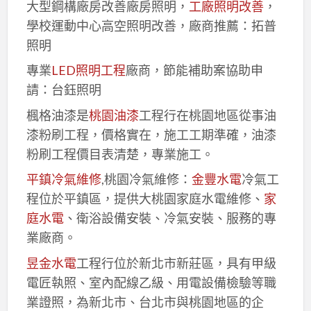
大型鋼構廠房改善廠房照明，
工廠照明改善
，
學校運動中心高空照明改善，廠商推薦：拓普
照明
專業
LED照明工程
廠商，節能補助案協助申
請：台鈺照明
楓格油漆是
桃園油漆
工程行在桃園地區從事油
漆粉刷工程，價格實在，施工工期準確，油漆
粉刷工程價目表清楚，專業施工。
平鎮冷氣維修
,桃園冷氣維修：
金豐水電
冷氣工
程位於平鎮區，提供大桃園家庭水電維修、
家
庭水電
、衛浴設備安裝、冷氣安裝、服務的專
業廠商。
昱金水電
工程行位於新北市新莊區，具有甲級
電匠執照、室內配線乙級、用電設備檢驗等職
業證照，為新北市、台北市與桃園地區的企