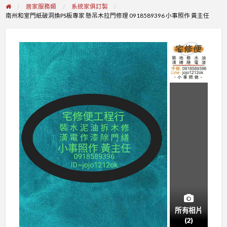
居家服務類
系統家俱訂製
南州和室門紙破洞換PS板專家 懸吊木拉門修理 0918589396 小事照作 黃主任
所有相片
(2)