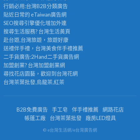
行銷必用:台灣B2B
分類廣告
貼近日常的
eTaiwan廣告網
SEO搜尋引擎優化
增加外連
搜尋生活服務? 台灣
生活黃頁
赴台遊,台灣旅遊
，旅遊好康
送禮伴手禮，台灣美食
伴手禮
推薦
二手貨廣告:2Hand
二手貨
廣告網
加盟創業? 台灣
加盟創業
網
尋找花店園藝，歡迎到
台灣花網
台灣茶葉批發
,烏龍茶,紅茶
B2B免費廣告
手工皂
伴手禮推薦
網路花店
帳蓬工廠
台灣茶葉批發
廠房LED燈具
© e台灣生活網/e台灣廣告網