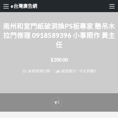
e台灣廣告網
南州和室門紙破洞換PS板專家 懸吊木
拉門修理 0918589396 小事照作 黃主
任
$200.00
系統家俱訂製
總瀏覽37 , 今天瀏覽0
Report
problem