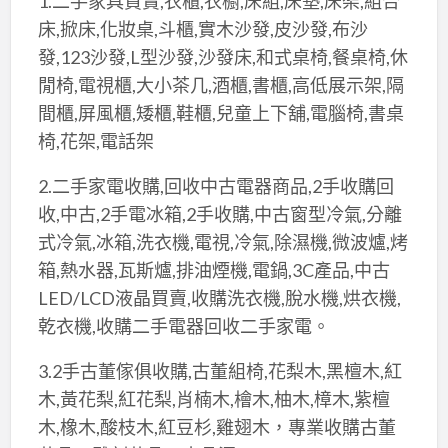
1.二手家具買賣,衣櫃,衣櫥,床組,床墊,床架,組合
床,掀床,化妝桌,斗櫃,實木沙發,皮沙發,布沙
發,123沙發,L型沙發,沙發床,和式桌椅,餐桌椅,休
閒椅,電視櫃,大小茶几,酒櫃,書櫃,高低展示架,隔
間櫃,屏風櫃,矮櫃,鞋櫃,兒童上下舖,電腦椅,書桌
椅,花架,電話架
2.二手家電收購,回收中古電器商品,2手收購回
收,中古,2手電冰箱,2手收購,中古窗型冷氣,分離
式冷氣,冰箱,洗衣機,電視,冷氣,除濕機,微波爐,烤
箱,熱水器,瓦斯爐,排油煙機,電鍋,3C產品,中古
LED/LCD液晶買賣,收購洗衣機,脫水機,烘衣機,
乾衣機,收購二手電器回收二手家電。
3.2手古董傢俱收購,古董組椅,花梨木,黑檀木,紅
木,黃花梨,紅花梨,肖楠木,檜木,柚木,樟木,紫檀
木,橡木,酸枝木,紅豆杉,雞翅木，專業收購古董