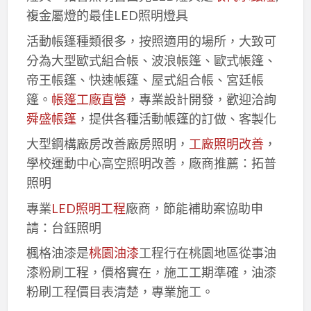
複金屬燈的最佳LED照明燈具
活動帳篷種類很多，按照適用的場所，大致可
分為大型歐式組合帳、波浪帳篷、歐式帳篷、
帝王帳篷、快速帳篷、屋式組合帳、宮廷帳
篷。
帳篷工廠直營
，專業設計開發，歡迎洽詢
舜盛帳篷
，提供各種活動帳篷的訂做、客製化
大型鋼構廠房改善廠房照明，
工廠照明改善
，
學校運動中心高空照明改善，廠商推薦：拓普
照明
專業
LED照明工程
廠商，節能補助案協助申
請：台鈺照明
楓格油漆是
桃園油漆
工程行在桃園地區從事油
漆粉刷工程，價格實在，施工工期準確，油漆
粉刷工程價目表清楚，專業施工。