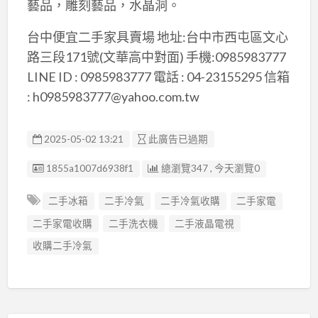
藝品，雕刻藝品，水晶洞。
台中便宜二手家具賣場 地址:台中市西屯區文心
路三段171號(文華高中對面) 手機:0985983777
LINE ID : 0985983777 電話 : 04-23155295 信箱
: h0985983777@yahoo.com.tw
2025-05-02 13:21
此廣告已過期
廣告编號
1855a1007d6938f1
總瀏覽347 , 今天瀏覽0
二手冰箱
二手冷氣
二手冷氣收購
二手家電
二手家電收購
二手洗衣機
二手液晶電視
收購二手冷氣