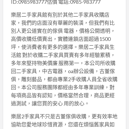
ID:0985983777估價 電話:0985-983777
樂居二手家具館有別於其他二手家具收購店
家，我們的店面沒有華麗的裝潢，但我們有比
別人更公道實在的傢俱 電器，價格公開透明，
高價收購低價賣出，實體連鎖店面超過1500
坪，使消費者有更多的選擇。樂居二手家具生
活館 對於收購二手家具買賣有多年經驗累積，
多年來堅持物美價廉 服務第一，本公司所收購
回二手家具，中古電器，oa辦公設備，古董傢
俱，雕刻藝品，都由專業2手收購人員全省收購
回。本公司服務團隊都經由多年專業訓練，對
每項商品皆有認知，價格當然合理，商品更經
過測試，讓您買的安心 用的放心。
樂居2手家具不只是古董傢俱收購，更有效率地
協助您愛地球珍惜資源，您還在煩惱舊家具如