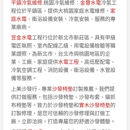
平鎮冷氣維修
,桃園冷氣維修：
金豐水電
冷氣工
程位於平鎮區，提供大桃園家庭水電維修、
家
庭水電
、衛浴設備安裝、冷氣安裝、服務的專
業廠商。
昱金水電
工程行位於新北市新莊區，具有甲級
電匠執照、室內配線乙級、用電設備檢驗等職
業證照，為新北市、台北市與桃園地區的企
業、工廠、家庭提供
水電工程
、高低壓配電、
冷氣空調工程、消防設備、衛浴設備、水管設
備等服務。
上美沙發行 – 專業
沙發椅墊
訂製推薦。我們提
供訂做服務，包括沙發椅墊、沙發布套、貓抓
布椅墊等。致力於沙發椅墊和
實木沙發椅墊
的
訂製修理，是您可信賴的沙發修理與訂做工
廠。立即洽詢，打造專屬您的舒適沙發體驗。