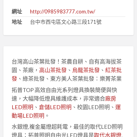
網址
http://0985983777.com.tw/
地址
台中市西屯區文心路三段171號
台灣高山茶葉批發！茶農自耕、自有高海拔茶
園、茶廠，
高山茶批發
、
烏龍茶批發
、
紅茶批
發
、綠茶批發、東方美人茶葉批發：樂菁茶業
拓普TOP 高效自由光系列燈具換裝簡便與快
速，大幅降低燈具維護成本，非常適合
廠房
LED照明
、
倉儲LED照明
、校園LED照明、
運
動場LED照明
。
水銀燈,複金屬燈超耗電，最佳的取代LED照明
燈具：拓普照明自由光LED燈具是
取代水銀燈
,