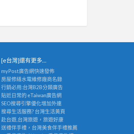
[e台灣]還有更多…
myPost廣告網
快速發佈
房屋修繕
水電維修廠商名錄
行銷必用:台灣B2B
分類廣告
貼近日常的
eTaiwan廣告網
SEO搜尋引擎優化
增加外連
搜尋生活服務? 台灣
生活黃頁
赴台遊,台灣旅遊
，旅遊好康
送禮伴手禮，台灣美食
伴手禮
推薦