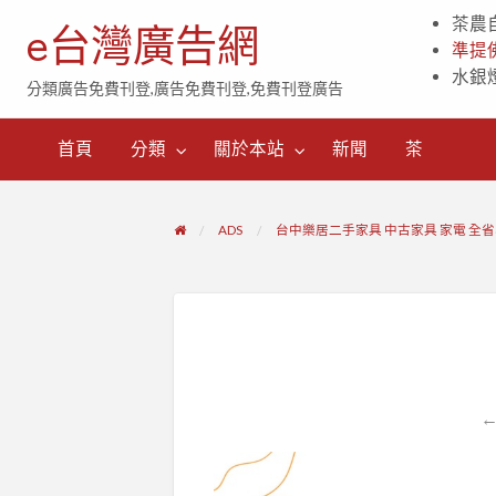
茶農
e台灣廣告網
準提
水銀
分類廣告免費刊登,廣告免費刊登,免費刊登廣告
茶
首頁
分類
關於本站
新聞
茶
ADS
台中樂居二手家具 中古家具 家電 全省收購
←