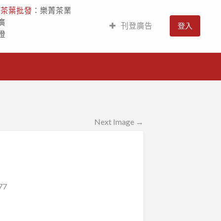
人
茶葉批發
：樂菁茶業
廣
刊登廣告
登入
燈
Next Image →
77