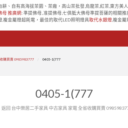
自耕、自有高海拔茶園、茶廠，高山茶批發,烏龍茶,紅茶,東方美
佛母 推廣網
: 準提佛母, 准提佛母,七俱胝大佛母準提菩薩的相關推
燈,複金屬燈超耗電，最佳的取代LED照明燈具
取代水銀燈
,複金屬
買賣 0985983777
0405-1(777
0405-1(777
 返回 台中樂居二手家具 中古家具 家電 全省收購買賣 09859837