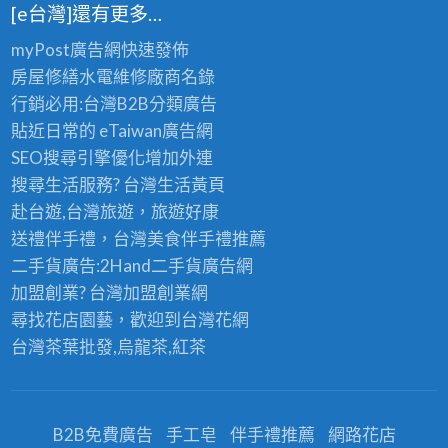
[e台灣]還有更多…
myPost廣告網
快速發佈
房屋修繕
水電維修廠商名錄
行銷必用:台灣B2B
分類廣告
貼近日常的
eTaiwan廣告網
SEO搜尋引擎優化
增加外連
搜尋生活服務? 台灣
生活黃頁
赴台遊,台灣旅遊
，旅遊好康
送禮伴手禮，台灣美食
伴手禮
推薦
二手貨廣告:2Hand
二手貨
廣告網
加盟創業? 台灣
加盟創業
網
尋找花店園藝，歡迎到
台灣花網
台灣茶葉批發
,烏龍茶,紅茶
B2B免費廣告
手工皂
伴手禮推薦
網路花店