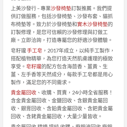
上美沙發行 – 專業
沙發椅墊
訂製推薦。我們提
供訂做服務，包括沙發椅墊、沙發布套、貓抓
布椅墊等。致力於沙發椅墊和
實木沙發椅墊
的
訂製修理，是您可信賴的沙發修理與訂做工
廠。立即洽詢，打造專屬您的舒適沙發體驗。
皂籽瓏
手工皂
，2017年成立，以純手工製作，
搭配植物精華，為您打造天然肌膚護理的極致
享受。
皂籽瓏
的配方包含海茴香、薑黃、生
薑、左手香等天然成分，每款手工皂都是用心
製作，滿足您的不同需求。
貴金屬回收
、收購、買賣，24小時全省服務！
含金貴金屬回收、金鹽回收、含銀貴金屬回
收、銀膏回收、含鉑貴金屬回收、含鈀貴金屬
回收、含銠貴金屬回收，大量少量皆收。
貴金屬回收,精煉,提純,收購，廢鈀液回收,廢鈀