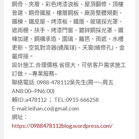
鋼骨、夾層、彩色烤漆浪板、屋頂翻修、頂樓
曾建、鋼骨鐵屋、樓層鋼板、廠房整體規劃、
鐵棟、鐵皮屋、烤漆板、鐵厝、玻璃採光罩、
遮雨棚、扶手、烤漆門窗、鍍鋅鋼採光罩、鐵
棟加建、鋼構承造、圍璃、籬笆、雨遮、水槽
更新、空氣對流器(通風球)、天窗(維修孔)、金
屬焊接。
設計施工.合理價格.省很大，可依客戶需求施工
訂做。~專業服務~
聯絡電話: 0988-478112吳先生(周一~周五
AN8:00~PN6:00)
賴ID:a478112 ； TEL:0915-666258
E-mail:leihan.co@gmail.com
網址：
https://0988478112blog.wordpress.com/