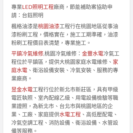
專業
LED照明工程
廠商，節能補助案協助申
請：台鈺照明
楓格油漆是
桃園油漆
工程行在桃園地區從事油
漆粉刷工程，價格實在，施工工期準確，油漆
粉刷工程價目表清楚，專業施工。
平鎮冷氣維修
,桃園冷氣維修：
金豐水電
冷氣工
程位於平鎮區，提供大桃園家庭水電維修、
家
庭水電
、衛浴設備安裝、冷氣安裝、服務的專
業廠商。
昱金水電
工程行位於新北市新莊區，具有甲級
電匠執照、室內配線乙級、用電設備檢驗等職
業證照，為新北市、台北市與桃園地區的企
業、工廠、家庭提供
水電工程
、高低壓配電、
冷氣空調工程、消防設備、衛浴設備、水管設
備等服務。