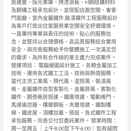
房建置、採光車庫、烤漆浪板、H鋼結構材料
及鋼構工程承包設計，並搭配店面空間、會客
門面廳、室內金屬鐵件,裝潢鐵件工程服務設計
為客戶打造出住家跟商業空間安全舒適環境。
一直秉持專業與責任的技術，貼心的服務信
念，並堅持以合理價格，高品質服務結合實用
安全，與完善服務給予你整體施工一次滿足您
的需求，為所有合作過的業主盡力完成案件。
營運項目： 電腦繪圖設計施工、各類金屬加工
技術、運用各式鐵工工法、技術與熱情服務、
當代主流工業風、現代風、混搭風、裝潢風
格、金屬鐵件造型客製化、金屬屏風、客製化
鐵件、鋼骨廠房搭建、鐵厝增建、電動捲門、
馬達遙控器、樓層鋼板、夾層增建、鐵製樓
梯、鐵皮屋、頂樓加蓋、搭設、各式鐵件工程
承包服務、完善交付您委託案件。 營業時間：
周一至周五 ｜上午8:00至下午6:00｜ 如有疑問