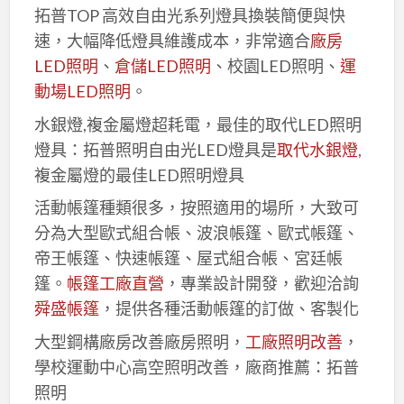
拓普TOP 高效自由光系列燈具換裝簡便與快
速，大幅降低燈具維護成本，非常適合
廠房
LED照明
、
倉儲LED照明
、校園LED照明、
運
動場LED照明
。
水銀燈,複金屬燈超耗電，最佳的取代LED照明
燈具：拓普照明自由光LED燈具是
取代水銀燈
,
複金屬燈的最佳LED照明燈具
活動帳篷種類很多，按照適用的場所，大致可
分為大型歐式組合帳、波浪帳篷、歐式帳篷、
帝王帳篷、快速帳篷、屋式組合帳、宮廷帳
篷。
帳篷工廠直營
，專業設計開發，歡迎洽詢
舜盛帳篷
，提供各種活動帳篷的訂做、客製化
大型鋼構廠房改善廠房照明，
工廠照明改善
，
學校運動中心高空照明改善，廠商推薦：拓普
照明