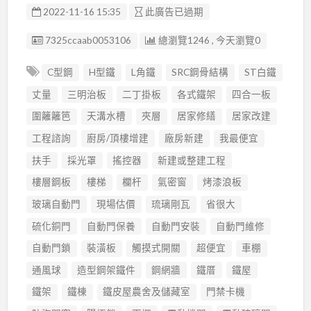
2022-11-16 15:35
此廣告已過期
廣告编號
7325ccaab0053106
總瀏覽1246 , 今天瀏覽0
C型鋼
H型鐵
L角鐵
SRC鋼骨結構
ST白鐵
丈量
三明治板
二丁掛板
各式鐵架
四合一板
圍籬籬笆
天溝水槽
夾層
居家修繕
居家改建
工程諮詢
廚房/頂樓增建
廠房新建
我最便宜
扶手
採光罩
搖控器
新建或整建工程
樓層鋼板
樓梯
欄杆
氣密窗
烤漆浪板
玻璃自動門
現場估價
琉璃剛瓦
省很大
硫化銅門
自動門保養
自動門安裝
自動門維修
自動門鎖
裝潢板
觸摸式開關
超便宜
車棚
通風球
造型鋼架鐵件
鋼網牆
鐵厝
鐵屋
鐵架
鐵棟
鐵皮屋農舍及儲藏室
門禁卡機