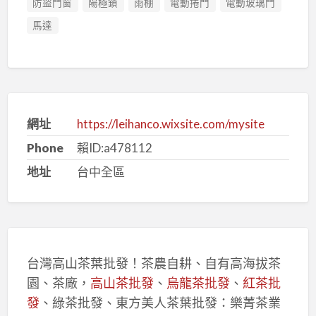
防盜門窗
陽極鎖
雨棚
電動捲門
電動玻璃門
馬達
網址
https://leihanco.wixsite.com/mysite
Phone
賴ID:a478112
地址
台中全區
台灣高山茶葉批發！茶農自耕、自有高海拔茶
園、茶廠，
高山茶批發
、
烏龍茶批發
、
紅茶批
發
、綠茶批發、東方美人茶葉批發：樂菁茶業