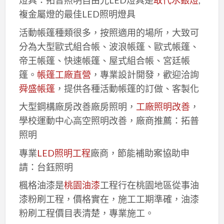
燈具：拓普照明自由光LED燈具是
取代水銀燈
,
複金屬燈的最佳LED照明燈具
活動帳篷種類很多，按照適用的場所，大致可
分為大型歐式組合帳、波浪帳篷、歐式帳篷、
帝王帳篷、快速帳篷、屋式組合帳、宮廷帳
篷。
帳篷工廠直營
，專業設計開發，歡迎洽詢
舜盛帳篷
，提供各種活動帳篷的訂做、客製化
大型鋼構廠房改善廠房照明，
工廠照明改善
，
學校運動中心高空照明改善，廠商推薦：拓普
照明
專業
LED照明工程
廠商，節能補助案協助申
請：台鈺照明
楓格油漆是
桃園油漆
工程行在桃園地區從事油
漆粉刷工程，價格實在，施工工期準確，油漆
粉刷工程價目表清楚，專業施工。