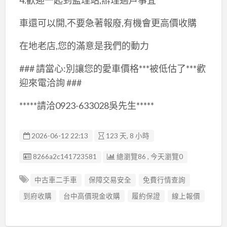
車還可以開,不要急著報廢,有機會更高價收購
在地老店,您的滿意是我們的動力
### 請當心:別讓您的愛車價格***被低估了***歡
迎來電洽詢 ###
*****請洽0923-633028吳先生*****
2026-06-12 22:13
123 天, 8 小時
廣告编號
8266a2c141723581
總瀏覽86 , 今天瀏覽0
中古車二手車
保障交易安全
免費行情查詢
到府收購
台中高價現金收購
履約保證
線上報價