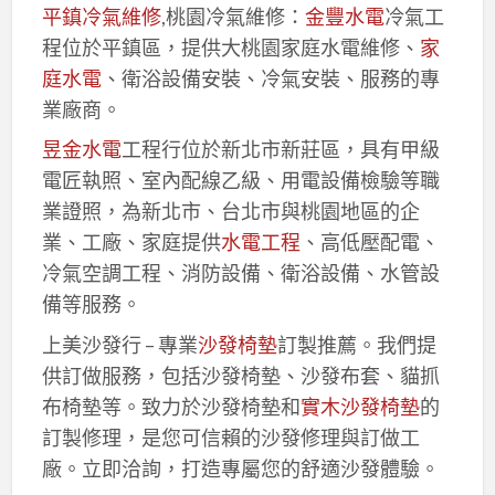
平鎮冷氣維修
,桃園冷氣維修：
金豐水電
冷氣工
程位於平鎮區，提供大桃園家庭水電維修、
家
庭水電
、衛浴設備安裝、冷氣安裝、服務的專
業廠商。
昱金水電
工程行位於新北市新莊區，具有甲級
電匠執照、室內配線乙級、用電設備檢驗等職
業證照，為新北市、台北市與桃園地區的企
業、工廠、家庭提供
水電工程
、高低壓配電、
冷氣空調工程、消防設備、衛浴設備、水管設
備等服務。
上美沙發行 – 專業
沙發椅墊
訂製推薦。我們提
供訂做服務，包括沙發椅墊、沙發布套、貓抓
布椅墊等。致力於沙發椅墊和
實木沙發椅墊
的
訂製修理，是您可信賴的沙發修理與訂做工
廠。立即洽詢，打造專屬您的舒適沙發體驗。