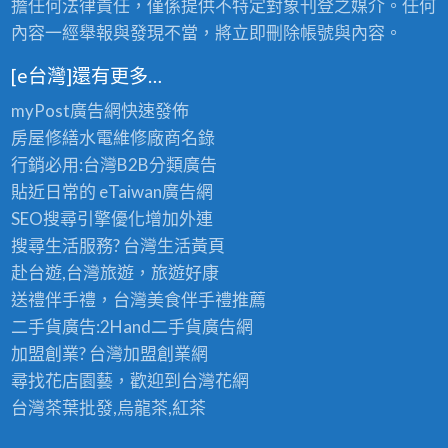
擔任何法律責任，僅係提供不特定對象刊登之媒介。任何
內容一經舉報與發現不當，將立即刪除帳號與內容。
[e台灣]還有更多…
myPost廣告網
快速發佈
房屋修繕
水電維修廠商名錄
行銷必用:台灣B2B
分類廣告
貼近日常的
eTaiwan廣告網
SEO搜尋引擎優化
增加外連
搜尋生活服務? 台灣
生活黃頁
赴台遊,台灣旅遊
，旅遊好康
送禮伴手禮，台灣美食
伴手禮
推薦
二手貨廣告:2Hand
二手貨
廣告網
加盟創業? 台灣
加盟創業
網
尋找花店園藝，歡迎到
台灣花網
台灣茶葉批發
,烏龍茶,紅茶