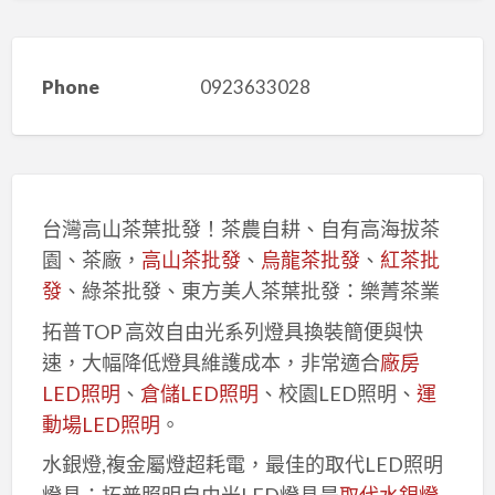
Phone
0923633028
台灣高山茶葉批發！茶農自耕、自有高海拔茶
園、茶廠，
高山茶批發
、
烏龍茶批發
、
紅茶批
發
、綠茶批發、東方美人茶葉批發：樂菁茶業
拓普TOP 高效自由光系列燈具換裝簡便與快
速，大幅降低燈具維護成本，非常適合
廠房
LED照明
、
倉儲LED照明
、校園LED照明、
運
動場LED照明
。
水銀燈,複金屬燈超耗電，最佳的取代LED照明