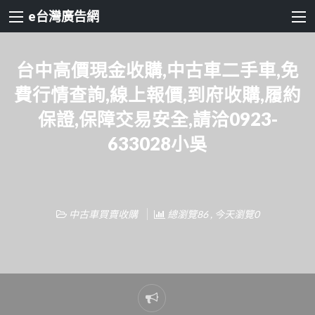
e台灣廣告網
台中高價現金收購,中古車二手車,免
費行情查詢,線上報價,到府收購,履約
保證,保障交易安全,請洽0923-
633028小吳
中古車買賣收購
總瀏覽86 , 今天瀏覽0
Report