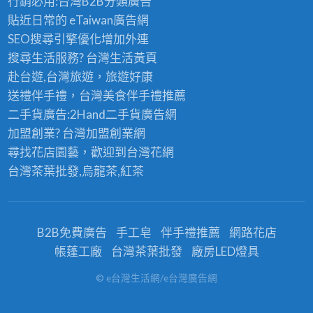
行銷必用:台灣B2B
分類廣告
貼近日常的
eTaiwan廣告網
SEO搜尋引擎優化
增加外連
搜尋生活服務? 台灣
生活黃頁
赴台遊,台灣旅遊
，旅遊好康
送禮伴手禮，台灣美食
伴手禮
推薦
二手貨廣告:2Hand
二手貨
廣告網
加盟創業? 台灣
加盟創業
網
尋找花店園藝，歡迎到
台灣花網
台灣茶葉批發
,烏龍茶,紅茶
B2B免費廣告
手工皂
伴手禮推薦
網路花店
帳蓬工廠
台灣茶葉批發
廠房LED燈具
© e台灣生活網/e台灣廣告網