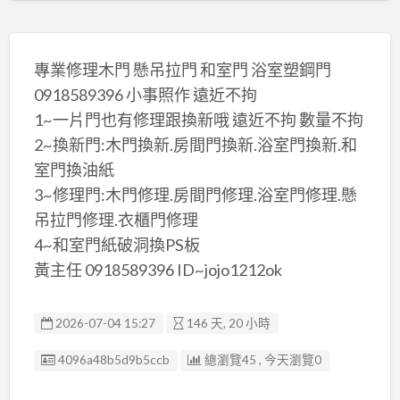
專業修理木門 懸吊拉門 和室門 浴室塑鋼門
0918589396 小事照作 遠近不拘
1~一片門也有修理跟換新哦 遠近不拘 數量不拘
2~換新門:木門換新.房間門換新.浴室門換新.和
室門換油紙
3~修理門:木門修理.房間門修理.浴室門修理.懸
吊拉門修理.衣櫃門修理
4~和室門紙破洞換PS板
黃主任 0918589396 ID~jojo1212ok
2026-07-04 15:27
146 天, 20 小時
廣告编號
4096a48b5d9b5ccb
總瀏覽45 , 今天瀏覽0