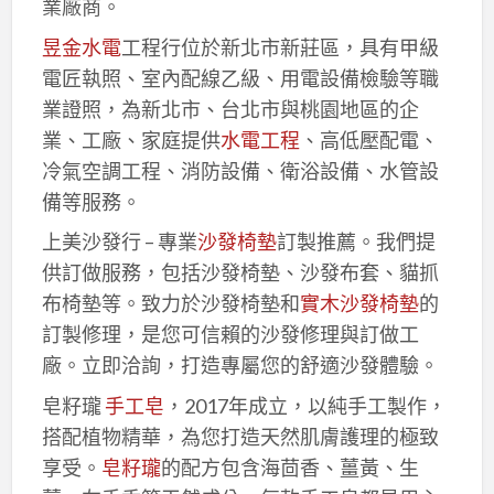
業廠商。
昱金水電
工程行位於新北市新莊區，具有甲級
電匠執照、室內配線乙級、用電設備檢驗等職
業證照，為新北市、台北市與桃園地區的企
業、工廠、家庭提供
水電工程
、高低壓配電、
冷氣空調工程、消防設備、衛浴設備、水管設
備等服務。
上美沙發行 – 專業
沙發椅墊
訂製推薦。我們提
供訂做服務，包括沙發椅墊、沙發布套、貓抓
布椅墊等。致力於沙發椅墊和
實木沙發椅墊
的
訂製修理，是您可信賴的沙發修理與訂做工
廠。立即洽詢，打造專屬您的舒適沙發體驗。
皂籽瓏
手工皂
，2017年成立，以純手工製作，
搭配植物精華，為您打造天然肌膚護理的極致
享受。
皂籽瓏
的配方包含海茴香、薑黃、生