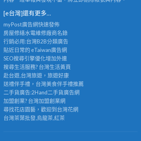
[e台灣]還有更多…
myPost廣告網
快速發佈
房屋修繕
水電維修廠商名錄
行銷必用:台灣B2B
分類廣告
貼近日常的
eTaiwan廣告網
SEO搜尋引擎優化
增加外連
搜尋生活服務? 台灣
生活黃頁
赴台遊,台灣旅遊
，旅遊好康
送禮伴手禮，台灣美食
伴手禮
推薦
二手貨廣告:2Hand
二手貨
廣告網
加盟創業? 台灣
加盟創業
網
尋找花店園藝，歡迎到
台灣花網
台灣茶葉批發
,烏龍茶,紅茶