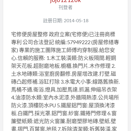
刊登者
註册日期: 2014-05-18
宅修便房屋整修 政府立案(宅修便)已注冊商標
專利 公司合法登記 統編:57949222 (房屋修繕專
家) 專業的施工團隊施工師傅均穿制服.給您安
心.信賴的服務: 1.木工裝潢類:防火板隔間.輕鋼
架天花板.超耐磨地板.櫥櫃.換門片.木作修理 2.
土水地磚類:浴室廚房翻修.房屋增改建.打壁.磁
磚凸起修補.浴缸打除 3.水電大小事:線路舊換新.
馬桶不通.衛浴.燈具.加壓馬達.抓漏.伸縮吊衣架
4.油漆防水類:室內水泥漆.外牆隔熱漆.公共場所
防火漆.頂樓防水PU 5.鐵屋鋁門窗:屋頂換洘漆
板.白鐵門.採光罩.鋁門窗.紗窗.鐵捲門修理 6.窗
簾壁紙類:遮光防火窗簾.耐磨塑膠地磚.壁紙.壁
畫.摺門.百葉窗.地毯 7.拆除清潔類:拆舊裝潢.家