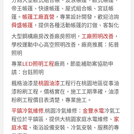
分為大型歐式組合帳、波浪帳篷、歐式帳篷、
帝王帳篷、快速帳篷、屋式組合帳、宮廷帳
篷。
帳篷工廠直營
，專業設計開發，歡迎洽詢
舜盛帳篷
，提供各種活動帳篷的訂做、客製化
大型鋼構廠房改善廠房照明，
工廠照明改善
，
學校運動中心高空照明改善，廠商推薦：拓普
照明
專業
LED照明工程
廠商，節能補助案協助申
請：台鈺照明
楓格油漆是
桃園油漆
工程行在桃園地區從事油
漆粉刷工程，價格實在，施工工期準確，油漆
粉刷工程價目表清楚，專業施工。
平鎮冷氣維修
,桃園冷氣維修：
金豐水電
冷氣工
程位於平鎮區，提供大桃園家庭水電維修、
家
庭水電
、衛浴設備安裝、冷氣安裝、服務的專