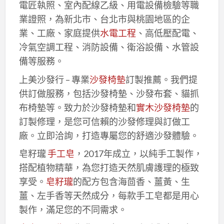
電匠執照、室內配線乙級、用電設備檢驗等職
業證照，為新北市、台北市與桃園地區的企
業、工廠、家庭提供
水電工程
、高低壓配電、
冷氣空調工程、消防設備、衛浴設備、水管設
備等服務。
上美沙發行 – 專業
沙發椅墊
訂製推薦。我們提
供訂做服務，包括沙發椅墊、沙發布套、貓抓
布椅墊等。致力於沙發椅墊和
實木沙發椅墊
的
訂製修理，是您可信賴的沙發修理與訂做工
廠。立即洽詢，打造專屬您的舒適沙發體驗。
皂籽瓏
手工皂
，2017年成立，以純手工製作，
搭配植物精華，為您打造天然肌膚護理的極致
享受。
皂籽瓏
的配方包含海茴香、薑黃、生
薑、左手香等天然成分，每款手工皂都是用心
製作，滿足您的不同需求。