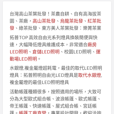
台灣高山茶葉批發！茶農自耕、自有高海拔茶
園、茶廠，
高山茶批發
、
烏龍茶批發
、
紅茶批
發
、綠茶批發、東方美人茶葉批發：樂菁茶業
拓普TOP 高效自由光系列燈具換裝簡便與快
速，大幅降低燈具維護成本，非常適合
廠房
LED照明
、
倉儲LED照明
、校園LED照明、
運
動場LED照明
。
水銀燈,複金屬燈超耗電，最佳的取代LED照明
燈具：拓普照明自由光LED燈具是
取代水銀燈
,
複金屬燈的最佳LED照明燈具
活動帳篷種類很多，按照適用的場所，大致可
分為大型歐式組合帳、波浪帳篷、歐式帳篷、
帝王帳篷、快速帳篷、屋式組合帳、宮廷帳
篷。
帳篷工廠直營
，專業設計開發，歡迎洽詢