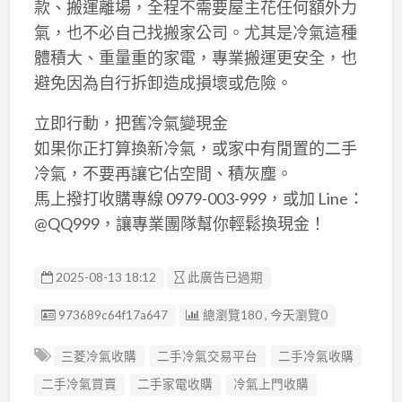
款、搬運離場，全程不需要屋主花任何額外力
氣，也不必自己找搬家公司。尤其是冷氣這種
體積大、重量重的家電，專業搬運更安全，也
避免因為自行拆卸造成損壞或危險。
立即行動，把舊冷氣變現金
如果你正打算換新冷氣，或家中有閒置的二手
冷氣，不要再讓它佔空間、積灰塵。
馬上撥打收購專線 0979-003-999，或加 Line：
@QQ999，讓專業團隊幫你輕鬆換現金！
2025-08-13 18:12
此廣告已過期
廣告编號
973689c64f17a647
總瀏覽180 , 今天瀏覽0
三菱冷氣收購
二手冷氣交易平台
二手冷氣收購
二手冷氣買賣
二手家電收購
冷氣上門收購