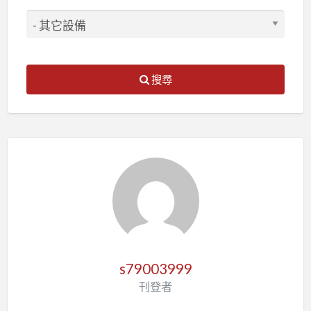
搜尋
s79003999
刊登者