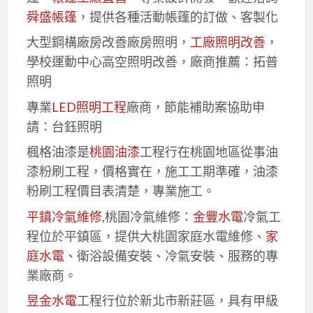
舜盛帳篷
，提供各種活動帳篷的訂做、客製化
大型鋼構廠房改善廠房照明，
工廠照明改善
，
學校運動中心高空照明改善，廠商推薦：拓普
照明
專業
LED照明工程
廠商，節能補助案協助申
請：台鈺照明
楓格油漆是
桃園油漆
工程行在桃園地區從事油
漆粉刷工程，價格實在，施工工期準確，油漆
粉刷工程價目表清楚，專業施工。
平鎮冷氣維修
,桃園冷氣維修：
金豐水電
冷氣工
程位於平鎮區，提供大桃園家庭水電維修、
家
庭水電
、衛浴設備安裝、冷氣安裝、服務的專
業廠商。
昱金水電
工程行位於新北市新莊區，具有甲級