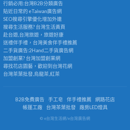
行銷必用:台灣B2B
分類廣告
貼近日常的
eTaiwan廣告網
SEO搜尋引擎優化
增加外連
搜尋生活服務? 台灣
生活黃頁
赴台遊,台灣旅遊
，旅遊好康
送禮伴手禮，台灣美食
伴手禮
推薦
二手貨廣告:2Hand
二手貨
廣告網
加盟創業? 台灣
加盟創業
網
尋找花店園藝，歡迎到
台灣花網
台灣茶葉批發
,烏龍茶,紅茶
B2B免費廣告
手工皂
伴手禮推薦
網路花店
帳蓬工廠
台灣茶葉批發
廠房LED燈具
© e台灣生活網/e台灣廣告網