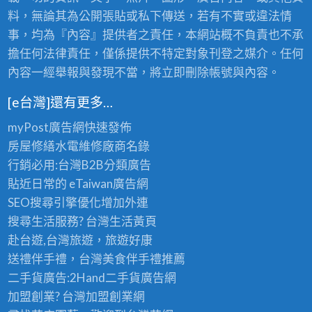
料，無論其為公開張貼或私下傳送，若有不實或違法情
事，均為『內容』提供者之責任，本網站概不負責也不承
擔任何法律責任，僅係提供不特定對象刊登之媒介。任何
內容一經舉報與發現不當，將立即刪除帳號與內容。
[e台灣]還有更多…
myPost廣告網
快速發佈
房屋修繕
水電維修廠商名錄
行銷必用:台灣B2B
分類廣告
貼近日常的
eTaiwan廣告網
SEO搜尋引擎優化
增加外連
搜尋生活服務? 台灣
生活黃頁
赴台遊,台灣旅遊
，旅遊好康
送禮伴手禮，台灣美食
伴手禮
推薦
二手貨廣告:2Hand
二手貨
廣告網
加盟創業? 台灣
加盟創業
網