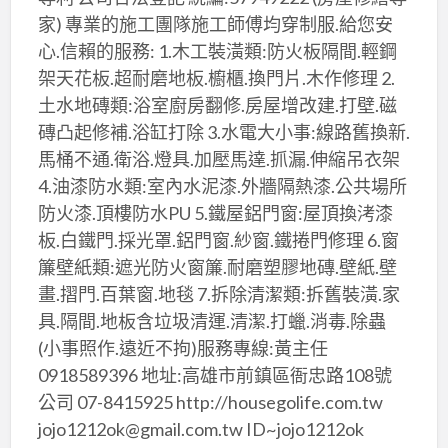
家) 專業的施工團隊施工師傅均穿制服.給您安
心.信賴的服務: 1.木工裝潢類:防火板隔間.輕鋼
架天花板.超耐磨地板.櫥櫃.換門片.木作修理 2.
土水地磚類:浴室廚房翻修.房屋增改建.打壁.磁
磚凸起修補.浴缸打除 3.水電大小事:線路舊換新.
馬桶不通.衛浴.燈具.加壓馬達.抓漏.伸縮吊衣架
4.油漆防水類:室內水泥漆.外牆隔熱漆.公共場所
防火漆.頂樓防水PU 5.鐵屋鋁門窗:屋頂換洘漆
板.白鐵門.採光罩.鋁門窗.紗窗.鐵捲門修理 6.窗
簾壁紙類:遮光防火窗簾.耐磨塑膠地磚.壁紙.壁
畫.摺門.百葉窗.地毯 7.拆除清潔類:拆舊裝潢.家
具.隔間.地板含垃圾清運.清潔.打蠟.消毒.除蟲
(小事照作.遠近不拘)服務專線:黃主任
0918589396 地址:高雄市前鎮區衙忠路108號
公司 07-8415925 http://housegolife.com.tw
jojo1212ok@gmail.com.tw ID~jojo1212ok