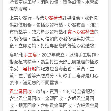
冷氣空調工程、消防設備、衛浴設備、水管設
備等服務。
上美沙發行 – 專業
沙發椅墊
訂製推薦。我們提
供訂做服務，包括沙發椅墊、沙發布套、貓抓
布椅墊等。致力於沙發椅墊和
實木沙發椅墊
的
訂製修理，是您可信賴的沙發修理與訂做工
廠。立即洽詢，打造專屬您的舒適沙發體驗。
皂籽瓏
手工皂
，2017年成立，以純手工製作，
搭配植物精華，為您打造天然肌膚護理的極致
享受。
皂籽瓏
的配方包含海茴香、薑黃、生
薑、左手香等天然成分，每款手工皂都是用心
製作，滿足您的不同需求。
貴金屬回收
、收購、買賣，24小時全省服務！
含金貴金屬回收、金鹽回收、含銀貴金屬回
收、銀膏回收、含鉑貴金屬回收、含鈀貴金屬