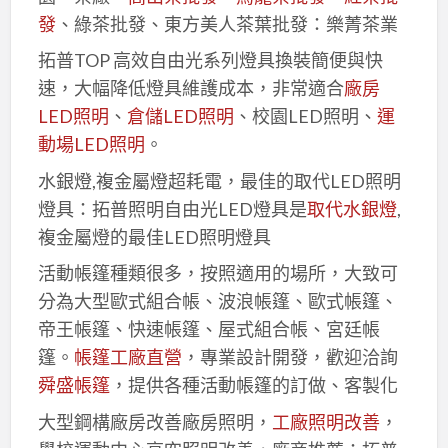
發
、綠茶批發、東方美人茶葉批發：樂菁茶業
拓普TOP 高效自由光系列燈具換裝簡便與快
速，大幅降低燈具維護成本，非常適合
廠房
LED照明
、
倉儲LED照明
、校園LED照明、
運
動場LED照明
。
水銀燈,複金屬燈超耗電，最佳的取代LED照明
燈具：拓普照明自由光LED燈具是
取代水銀燈
,
複金屬燈的最佳LED照明燈具
活動帳篷種類很多，按照適用的場所，大致可
分為大型歐式組合帳、波浪帳篷、歐式帳篷、
帝王帳篷、快速帳篷、屋式組合帳、宮廷帳
篷。
帳篷工廠直營
，專業設計開發，歡迎洽詢
舜盛帳篷
，提供各種活動帳篷的訂做、客製化
大型鋼構廠房改善廠房照明，
工廠照明改善
，