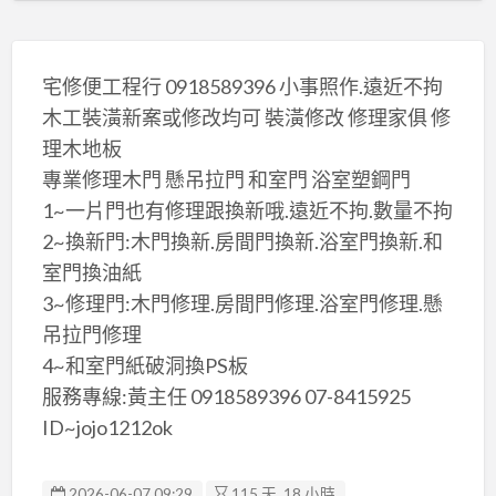
宅修便工程行 0918589396 小事照作.遠近不拘
木工裝潢新案或修改均可 裝潢修改 修理家俱 修
理木地板
專業修理木門 懸吊拉門 和室門 浴室塑鋼門
1~一片門也有修理跟換新哦.遠近不拘.數量不拘
2~換新門:木門換新.房間門換新.浴室門換新.和
室門換油紙
3~修理門:木門修理.房間門修理.浴室門修理.懸
吊拉門修理
4~和室門紙破洞換PS板
服務專線:黃主任 0918589396 07-8415925
ID~jojo1212ok
2026-06-07 09:29
115 天, 18 小時