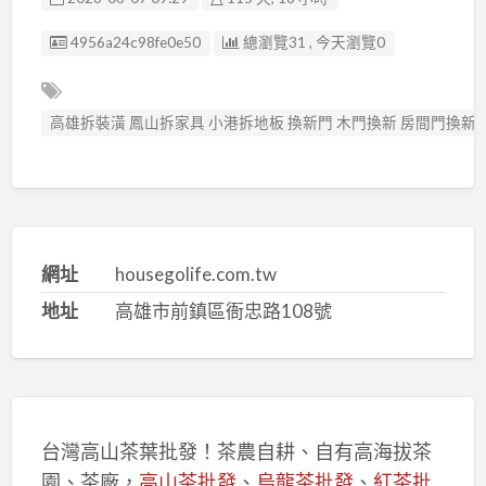
廣告编號
4956a24c98fe0e50
總瀏覽31 , 今天瀏覽0
高雄拆裝潢 鳳山拆家具 小港拆地板 換新門 木門換新 房間門換新
網址
housegolife.com.tw
地址
高雄市前鎮區衙忠路108號
台灣高山茶葉批發！茶農自耕、自有高海拔茶
園、茶廠，
高山茶批發
、
烏龍茶批發
、
紅茶批