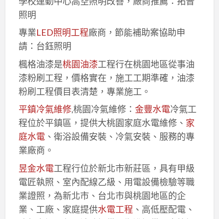
學校運動中心高空照明改善，廠商推薦：拓普
照明
專業
LED照明工程
廠商，節能補助案協助申
請：台鈺照明
楓格油漆是
桃園油漆
工程行在桃園地區從事油
漆粉刷工程，價格實在，施工工期準確，油漆
粉刷工程價目表清楚，專業施工。
平鎮冷氣維修
,桃園冷氣維修：
金豐水電
冷氣工
程位於平鎮區，提供大桃園家庭水電維修、
家
庭水電
、衛浴設備安裝、冷氣安裝、服務的專
業廠商。
昱金水電
工程行位於新北市新莊區，具有甲級
電匠執照、室內配線乙級、用電設備檢驗等職
業證照，為新北市、台北市與桃園地區的企
業、工廠、家庭提供
水電工程
、高低壓配電、