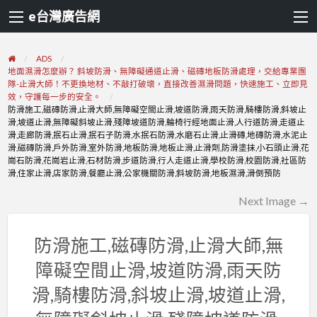
e台灣廣告網
ADS
地面濕滑怎麼辦？ 斜坡防滑、無障礙通道止滑、磁磚地板防滑處理，交給專業團
隊-止滑大師！不更換地材、不敲打破壞，直接改善濕滑問題，快速施工、立即見
效，守護每一步的安全。
防滑施工,磁磚防滑,止滑大師,無障礙空間止滑,坡道防滑,雨天防滑,騎樓防滑,斜坡止
滑,坡道止滑,無障礙斜坡止滑,殘障坡道防滑,輪椅行經地面止滑,人行道防滑,走道止
滑,走廊防滑,抿石止滑,抿石子防滑,水抿石防滑,水磨石止滑,止滑磚,地磚防滑,水泥止
滑,磁磚防滑,戶外防滑,室外防滑,地板防滑,地板止滑,止滑劑,防滑塗抹,小石頭止滑,花
崗石防滑,花崗岩止滑,石材防滑,步道防滑,行人走道止滑,學校防滑,校園防滑,社區防
滑,住家止滑,店家防滑,餐廳止滑,公家機關防滑,斜坡防滑,地板濕滑,滑倒預防
Next Image →
防滑施工,磁磚防滑,止滑大師,無
障礙空間止滑,坡道防滑,雨天防
滑,騎樓防滑,斜坡止滑,坡道止滑,