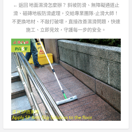
← 返回 地面濕滑怎麼辦？ 斜坡防滑、無障礙通道止
滑、磁磚地板防滑處理，交給專業團隊-止滑大師！
不更換地材、不敲打破壞，直接改善濕滑問題，快速
施工、立即見效，守護每一步的安全。