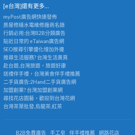
[e台灣]還有更多…
myPost廣告網
快速發佈
房屋修繕
水電維修廠商名錄
行銷必用:台灣B2B
分類廣告
貼近日常的
eTaiwan廣告網
SEO搜尋引擎優化
增加外連
搜尋生活服務? 台灣
生活黃頁
赴台遊,台灣旅遊
，旅遊好康
送禮伴手禮，台灣美食
伴手禮
推薦
二手貨廣告:2Hand
二手貨
廣告網
加盟創業? 台灣
加盟創業
網
尋找花店園藝，歡迎到
台灣花網
台灣茶葉批發
,烏龍茶,紅茶
B2B免費廣告
手工皂
伴手禮推薦
網路花店