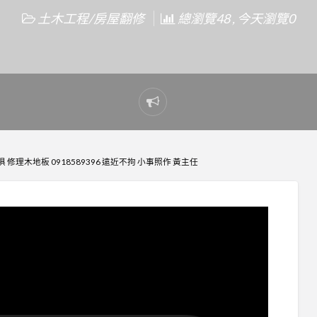
土木工程/房屋翻修
總瀏覽48 , 今天瀏覽0
Report
problem
修理木地板 0918589396 遠近不拘 小事照作 黃主任