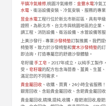
平鎮冷氣維修
,桃園冷氣維修：
金豐水電
冷氣
水電
、衛浴設備安裝、冷氣安裝、服務的專業
昱金水電
工程行位於新北市新莊區，具有甲級
證照，為新北市、台北市與桃園地區的企業、
調工程、消防設備、衛浴設備、水管設備等服
上美沙發行 – 專業
沙發椅墊
訂製推薦。我們提
椅墊等。致力於沙發椅墊和
實木沙發椅墊
的訂
即洽詢，打造專屬您的舒適沙發體驗。
皂籽瓏
手工皂
，2017年成立，以純手工製
受。
皂籽瓏
的配方包含海茴香、薑黃、生薑、
滿足您的不同需求。
貴金屬回收
、收購、買賣，24小時全省服務
銀膏回收、含鉑貴金屬回收、含鈀貴金屬回收
貴金屬回收,精煉,提純,收購，廢鈀液回收,廢