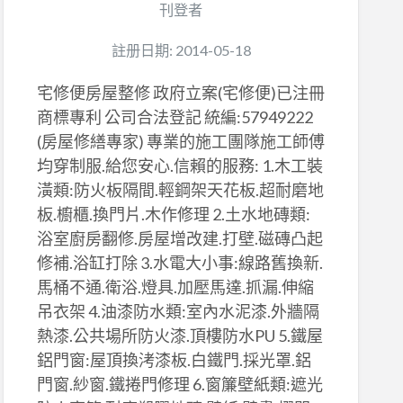
刊登者
註册日期: 2014-05-18
宅修便房屋整修 政府立案(宅修便)已注冊
商標專利 公司合法登記 統編:57949222
(房屋修繕專家) 專業的施工團隊施工師傅
均穿制服.給您安心.信賴的服務: 1.木工裝
潢類:防火板隔間.輕鋼架天花板.超耐磨地
板.櫥櫃.換門片.木作修理 2.土水地磚類:
浴室廚房翻修.房屋增改建.打壁.磁磚凸起
修補.浴缸打除 3.水電大小事:線路舊換新.
馬桶不通.衛浴.燈具.加壓馬達.抓漏.伸縮
吊衣架 4.油漆防水類:室內水泥漆.外牆隔
熱漆.公共場所防火漆.頂樓防水PU 5.鐵屋
鋁門窗:屋頂換洘漆板.白鐵門.採光罩.鋁
門窗.紗窗.鐵捲門修理 6.窗簾壁紙類:遮光