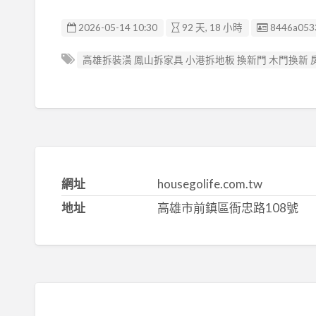
廣告编號
2026-05-14 10:30
92 天, 18 小時
8446a053
高雄拆裝潢 鳳山拆家具 小港拆地板 換新門 木門換新
網址
housegolife.com.tw
地址
高雄市前鎮區衙忠路108號