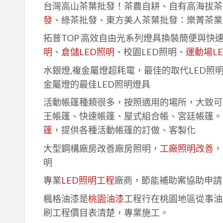
台灣高山茶葉批發！茶農自耕、自有高海拔茶
發
、綠茶批發、東方美人茶葉批發：樂菁茶業
拓普TOP 高效自由光系列燈具換裝簡便與快
明
、
倉儲LED照明
、校園LED照明、
運動場L
水銀燈,複金屬燈超耗電，最佳的取代LED照
金屬燈的最佳LED照明燈具
活動帳篷種類很多，按照適用的場所，大致可
王帳篷、快速帳篷、屋式組合帳、宮廷帳篷。
篷
，提供各種活動帳篷的訂做、客製化
大型鋼構廠房改善廠房照明，
工廠照明改善
，
明
專業
LED照明工程
廠商，節能補助案協助申請
楓格油漆是
桃園油漆
工程行在桃園地區從事油
刷工程價目表清楚，專業施工。