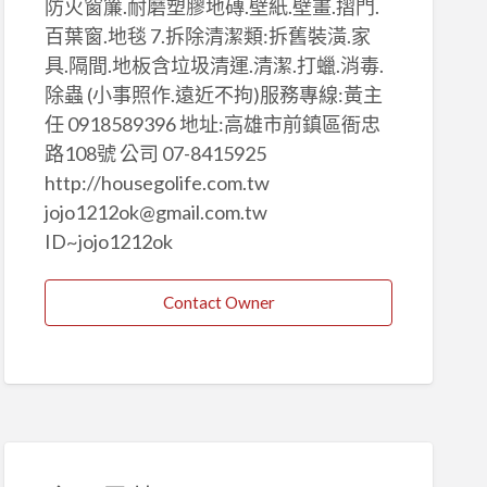
防火窗簾.耐磨塑膠地磚.壁紙.壁畫.摺門.
百葉窗.地毯 7.拆除清潔類:拆舊裝潢.家
具.隔間.地板含垃圾清運.清潔.打蠟.消毒.
除蟲 (小事照作.遠近不拘)服務專線:黃主
任 0918589396 地址:高雄市前鎮區衙忠
路108號 公司 07-8415925
http://housegolife.com.tw
jojo1212ok@gmail.com.tw
ID~jojo1212ok
Contact Owner