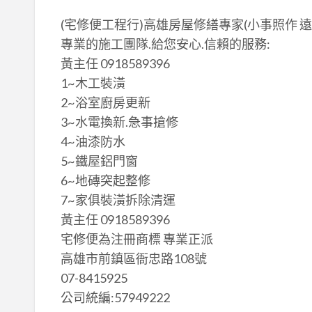
(宅修便工程行)高雄房屋修繕專家(小事照作 遠
專業的施工團隊.給您安心.信賴的服務:
黃主任 0918589396
1~木工裝潢
2~浴室廚房更新
3~水電換新.急事搶修
4~油漆防水
5~鐵屋鋁門窗
6~地磚突起整修
7~家俱裝潢拆除清運
黃主任 0918589396
宅修便為注冊商標 專業正派
高雄市前鎮區衙忠路108號
07-8415925
公司統編:57949222