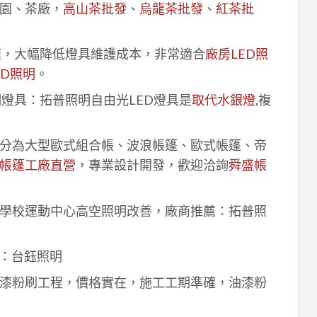
園、茶廠，
高山茶批發
、
烏龍茶批發
、
紅茶批
速，大幅降低燈具維護成本，非常適合
廠房LED照
ED照明
。
明燈具：拓普照明自由光LED燈具是
取代水銀燈
,複
分為大型歐式組合帳、波浪帳篷、歐式帳篷、帝
帳篷工廠直營
，專業設計開發，歡迎洽詢
舜盛帳
學校運動中心高空照明改善，廠商推薦：拓普照
：台鈺照明
漆粉刷工程，價格實在，施工工期準確，油漆粉