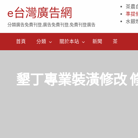
茶農
e台灣廣告網
準提
水銀
分類廣告免費刊登,廣告免費刊登,免費刊登廣告
茶
首頁
分類
關於本站
新聞
茶
墾丁專業裝潢修改 修理