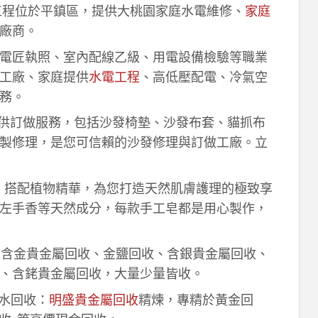
工程位於平鎮區，提供大桃園家庭水電維修、
家庭
廠商。
電匠執照、室內配線乙級、用電設備檢驗等職業
工廠、家庭提供
水電工程
、高低壓配電、冷氣空
務。
供訂做服務，包括沙發椅墊、沙發布套、貓抓布
製修理，是您可信賴的沙發修理與訂做工廠。立
作，搭配植物精華，為您打造天然肌膚護理的極致享
左手香等天然成分，每款手工皂都是用心製作，
！含金貴金屬回收、金鹽回收、含銀貴金屬回收、
、含銠貴金屬回收，大量少量皆收。
鈀水回收：
明盛貴金屬回收
精煉，專精於黃金回