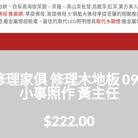
自耕、自有高海拔茶園、茶廠，高山茶批發,烏龍茶,紅茶,東方美
佛母 推廣網
: 準提佛母, 准提佛母,七俱胝大佛母準提菩薩的相關推
燈,複金屬燈超耗電，最佳的取代LED照明燈具
取代水銀燈
,複金屬
家俱 修理木地板 091
小事照作 黃主任
$222.00