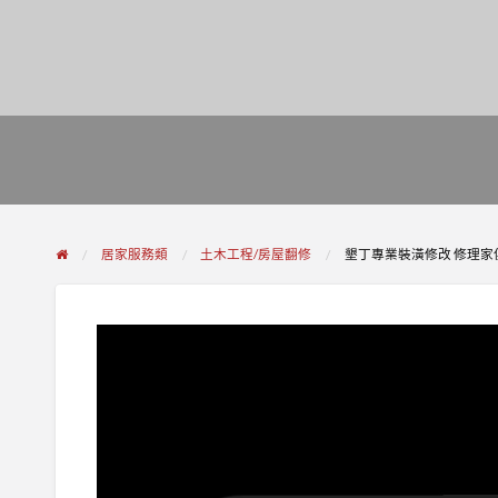
居家服務類
土木工程/房屋翻修
墾丁專業裝潢修改 修理家俱 