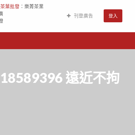
人
茶葉批發
：樂菁茶業
廣
刊登廣告
登入
燈
8589396 遠近不拘