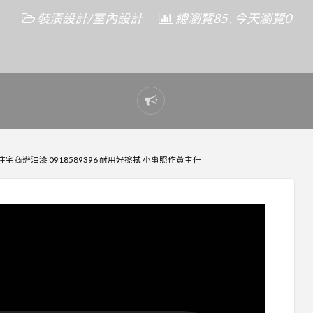
裝潢設計/室內設計
總瀏覽85 , 今天瀏覽0
Report
problem
宅商辦油漆 0918589396 耐用好擦拭 小事照作黃主任