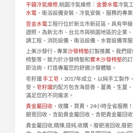
平鎮冷氣維修
,桃園冷氣維修：
金豐水電
冷氣
水電
、衛浴設備安裝、冷氣安裝、服務的專業
昱金水電
工程行位於新北市新莊區，具有甲級
證照，為新北市、台北市與桃園地區的企業、
調工程、消防設備、衛浴設備、水管設備等服
上美沙發行 – 專業
沙發椅墊
訂製推薦。我們提
椅墊等。致力於沙發椅墊和
實木沙發椅墊
的訂
即洽詢，打造專屬您的舒適沙發體驗。
皂籽瓏
手工皂
，2017年成立，以純手工製
受。
皂籽瓏
的配方包含海茴香、薑黃、生薑、
滿足您的不同需求。
貴金屬回收
、收購、買賣，24小時全省服務
銀膏回收、含鉑貴金屬回收、含鈀貴金屬回收
貴金屬回收,精煉,提純,收購，廢鈀液回收,廢