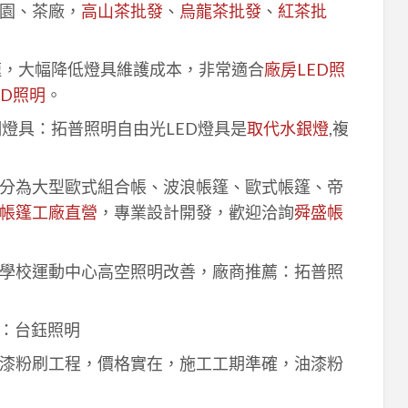
園、茶廠，
高山茶批發
、
烏龍茶批發
、
紅茶批
速，大幅降低燈具維護成本，非常適合
廠房LED照
ED照明
。
明燈具：拓普照明自由光LED燈具是
取代水銀燈
,複
分為大型歐式組合帳、波浪帳篷、歐式帳篷、帝
帳篷工廠直營
，專業設計開發，歡迎洽詢
舜盛帳
學校運動中心高空照明改善，廠商推薦：拓普照
：台鈺照明
漆粉刷工程，價格實在，施工工期準確，油漆粉