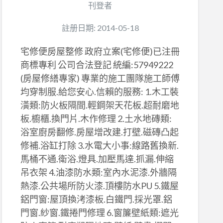
刊登者
註册日期: 2014-05-18
宅修便房屋整修 政府立案(宅修便)已注冊
商標專利 公司合法登記 統編:57949222
(房屋修繕專家) 專業的施工團隊施工師傅
均穿制服.給您安心.信賴的服務: 1.木工裝
潢類:防火板隔間.輕鋼架天花板.超耐磨地
板.櫥櫃.換門片.木作修理 2.土水地磚類:
浴室廚房翻修.房屋增改建.打壁.磁磚凸起
修補.浴缸打除 3.水電大小事:線路舊換新.
馬桶不通.衛浴.燈具.加壓馬達.抓漏.伸縮
吊衣架 4.油漆防水類:室內水泥漆.外牆隔
熱漆.公共場所防火漆.頂樓防水PU 5.鐵屋
鋁門窗:屋頂換洘漆板.白鐵門.採光罩.鋁
門窗.紗窗.鐵捲門修理 6.窗簾壁紙類:遮光