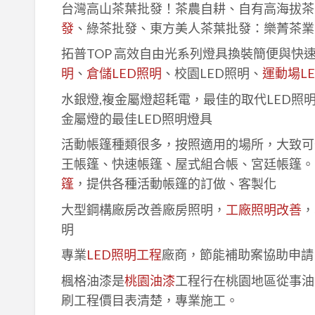
台灣高山茶葉批發！茶農自耕、自有高海拔茶
發
、綠茶批發、東方美人茶葉批發：樂菁茶業
拓普TOP 高效自由光系列燈具換裝簡便與快
明
、
倉儲LED照明
、校園LED照明、
運動場L
水銀燈,複金屬燈超耗電，最佳的取代LED照
金屬燈的最佳LED照明燈具
活動帳篷種類很多，按照適用的場所，大致可
王帳篷、快速帳篷、屋式組合帳、宮廷帳篷。
篷
，提供各種活動帳篷的訂做、客製化
大型鋼構廠房改善廠房照明，
工廠照明改善
，
明
專業
LED照明工程
廠商，節能補助案協助申請
楓格油漆是
桃園油漆
工程行在桃園地區從事油
刷工程價目表清楚，專業施工。