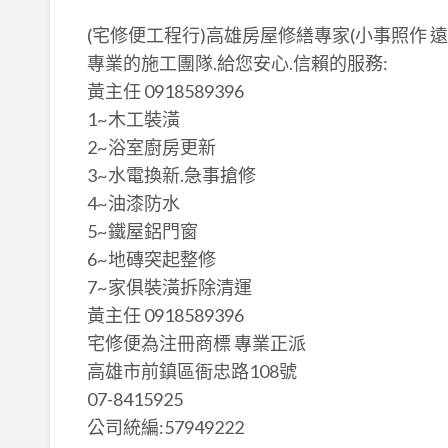
(宅修便工程行)高雄房屋修繕專家(小事照作 遠
專業的施工團隊.給您安心.信賴的服務:
黃主任 0918589396
1~木工裝潢
2~浴室廚房更新
3~水電換新.急事搶修
4~油漆防水
5~鐵屋鋁門窗
6~地磚突起整修
7~家俱裝潢拆除清運
黃主任 0918589396
宅修便為注冊商標 專業正派
高雄市前鎮區衙忠路108號
07-8415925
公司統編:57949222