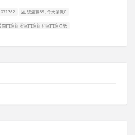
6071762
總瀏覽85 , 今天瀏覽0
 房間門換新 浴室門換新 和室門換油紙