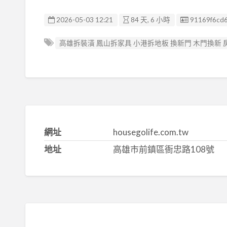
廣告编號
2026-05-03 12:21
84 天, 6 小時
91169f6cd
高雄拆裝潢 鳳山拆家具 小港拆地板 換新門 木門換新
網址
housegolife.com.tw
地址
高雄市前鎮區衙忠路108號