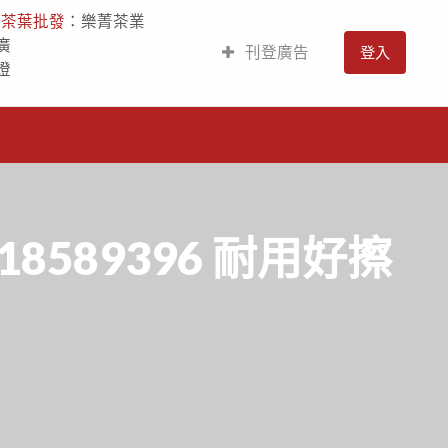
人
茶葉批發
：樂菁茶業
廣
刊登廣告
登入
燈
589396 耐用好擦