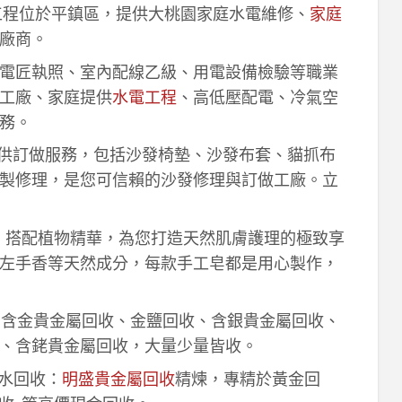
工程位於平鎮區，提供大桃園家庭水電維修、
家庭
廠商。
電匠執照、室內配線乙級、用電設備檢驗等職業
工廠、家庭提供
水電工程
、高低壓配電、冷氣空
務。
供訂做服務，包括沙發椅墊、沙發布套、貓抓布
製修理，是您可信賴的沙發修理與訂做工廠。立
作，搭配植物精華，為您打造天然肌膚護理的極致享
左手香等天然成分，每款手工皂都是用心製作，
！含金貴金屬回收、金鹽回收、含銀貴金屬回收、
、含銠貴金屬回收，大量少量皆收。
鈀水回收：
明盛貴金屬回收
精煉，專精於黃金回