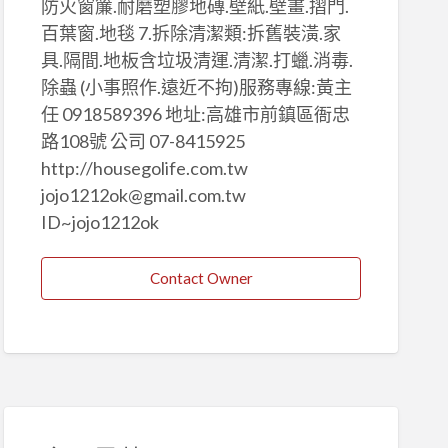
防火窗簾.耐磨塑膠地磚.壁紙.壁畫.摺門.
百葉窗.地毯 7.拆除清潔類:拆舊裝潢.家
具.隔間.地板含垃圾清運.清潔.打蠟.消毒.
除蟲 (小事照作.遠近不拘)服務專線:黃主
任 0918589396 地址:高雄市前鎮區衙忠
路108號 公司 07-8415925
http://housegolife.com.tw
jojo1212ok@gmail.com.tw
ID~jojo1212ok
Contact Owner