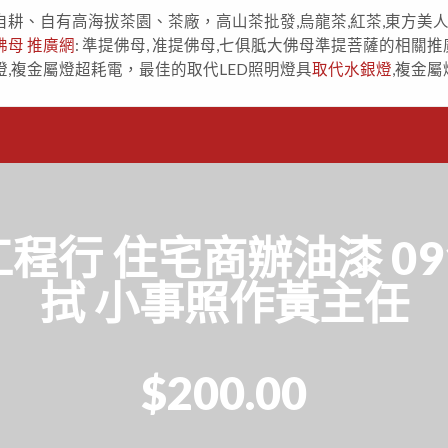
自耕、自有高海拔茶園、茶廠，高山茶批發,烏龍茶,紅茶,東方美
佛母 推廣網
: 準提佛母, 准提佛母,七俱胝大佛母準提菩薩的相關推
燈,複金屬燈超耗電，最佳的取代LED照明燈具
取代水銀燈
,複金屬
行 住宅商辦油漆 0918
拭 小事照作黃主任
$200.00