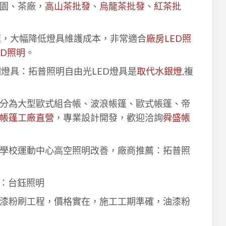
園、茶廠，
高山茶批發
、
烏龍茶批發
、
紅茶批
速，大幅降低燈具維護成本，非常適合
廠房LED照
ED照明
。
明燈具：拓普照明自由光LED燈具是
取代水銀燈
,複
分為大型歐式組合帳、波浪帳篷、歐式帳篷、帝
帳篷工廠直營
，專業設計開發，歡迎洽詢
舜盛帳
學校運動中心高空照明改善，廠商推薦：拓普照
：台鈺照明
漆粉刷工程，價格實在，施工工期準確，油漆粉