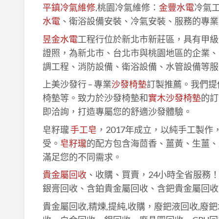
平鎮冷氣維修
,桃園冷氣維修：
金豐水電
冷氣
水電
、衛浴設備安裝、冷氣安裝、服務的專業
昱金水電
工程行位於新北市新莊區，具有甲級
證照，為新北市、台北市與桃園地區的企業、
調工程、消防設備、衛浴設備、水管設備等服
上美沙發行 – 專業
沙發椅墊
訂製推薦。我們提
椅墊等。致力於沙發椅墊和
實木沙發椅墊
的訂
即洽詢，打造專屬您的舒適沙發體驗。
皂籽瓏
手工皂
，2017年成立，以純手工製
受。
皂籽瓏
的配方包含海茴香、薑黃、生薑、
滿足您的不同需求。
貴金屬回收
、收購、買賣，24小時全省服務
銀膏回收、含鉑貴金屬回收、含鈀貴金屬回收
貴金屬回收,精煉,提純,收購，廢鈀液回收,廢