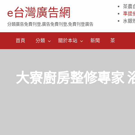
茶農
e台灣廣告網
準提
水銀
分類廣告免費刊登,廣告免費刊登,免費刊登廣告
茶
首頁
分類
關於本站
新聞
茶
大寮廚房整修專家 浴室