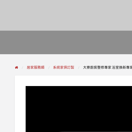
居家服務類
系統家俱訂製
大寮廚房整修專家 浴室換新專家 磁