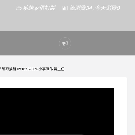
系統家俱訂製
總瀏覽34 , 今天瀏覽0
Report
problem
磚換新 0918589396 小事照作 黃主任