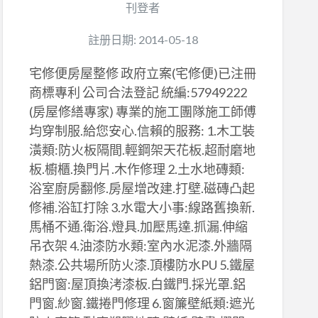
刊登者
註册日期: 2014-05-18
宅修便房屋整修 政府立案(宅修便)已注冊
商標專利 公司合法登記 統編:57949222
(房屋修繕專家) 專業的施工團隊施工師傅
均穿制服.給您安心.信賴的服務: 1.木工裝
潢類:防火板隔間.輕鋼架天花板.超耐磨地
板.櫥櫃.換門片.木作修理 2.土水地磚類:
浴室廚房翻修.房屋增改建.打壁.磁磚凸起
修補.浴缸打除 3.水電大小事:線路舊換新.
馬桶不通.衛浴.燈具.加壓馬達.抓漏.伸縮
吊衣架 4.油漆防水類:室內水泥漆.外牆隔
熱漆.公共場所防火漆.頂樓防水PU 5.鐵屋
鋁門窗:屋頂換洘漆板.白鐵門.採光罩.鋁
門窗.紗窗.鐵捲門修理 6.窗簾壁紙類:遮光