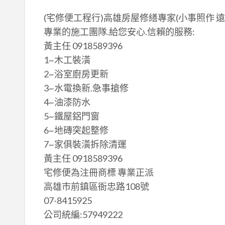
(宅修便工程行)高雄房屋修繕專家(小事照作 遠
專業的施工團隊.給您安心.信賴的服務:
黃主任 0918589396
1~木工裝潢
2~浴室廚房更新
3~水電換新.急事搶修
4~油漆防水
5~鐵屋鋁門窗
6~地磚突起整修
7~家俱裝潢拆除清運
黃主任 0918589396
宅修便為注冊商標 專業正派
高雄市前鎮區衙忠路108號
07-8415925
公司統編:57949222