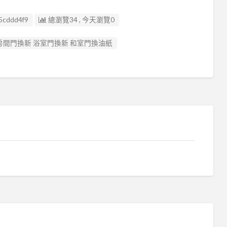
5cddd4f9
總瀏覽34 , 今天瀏覽0
 房間門換新 浴室門換新 和室門換油紙