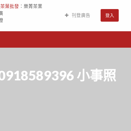
人
茶葉批發
：樂菁茶業
廣
刊登廣告
登入
燈
18589396 小事照