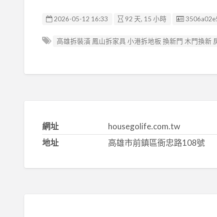
廣告编號
2026-05-12 16:33
92 天, 15 小時
3506a02e
高雄拆裝潢 鳳山拆家具 小港拆地板 換新門 木門換新
網址
housegolife.com.tw
地址
高雄市前鎮區衙忠路108號