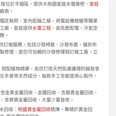
工程位於平鎮區，提供大桃園家庭水電維修、
家庭
廠商。
電匠執照、室內配線乙級、用電設備檢驗等職業
工廠、家庭提供
水電工程
、高低壓配電、冷氣空
務。
供訂做服務，包括沙發椅墊、沙發布套、貓抓布
製修理，是您可信賴的沙發修理與訂做工廠。立
作，搭配植物精華，為您打造天然肌膚護理的極致享
左手香等天然成分，每款手工皂都是用心製作，
！含金貴金屬回收、金鹽回收、含銀貴金屬回收、
、含銠貴金屬回收，大量少量皆收。
鈀水回收：
明盛貴金屬回收
精煉，專精於黃金回