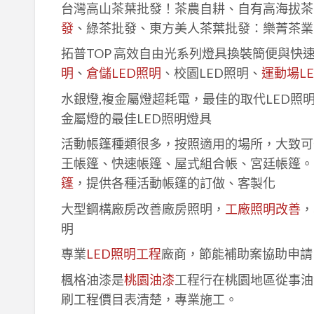
台灣高山茶葉批發！茶農自耕、自有高海拔茶
發
、綠茶批發、東方美人茶葉批發：樂菁茶業
拓普TOP 高效自由光系列燈具換裝簡便與快
明
、
倉儲LED照明
、校園LED照明、
運動場L
水銀燈,複金屬燈超耗電，最佳的取代LED照
金屬燈的最佳LED照明燈具
活動帳篷種類很多，按照適用的場所，大致可
王帳篷、快速帳篷、屋式組合帳、宮廷帳篷。
篷
，提供各種活動帳篷的訂做、客製化
大型鋼構廠房改善廠房照明，
工廠照明改善
，
明
專業
LED照明工程
廠商，節能補助案協助申請
楓格油漆是
桃園油漆
工程行在桃園地區從事油
刷工程價目表清楚，專業施工。