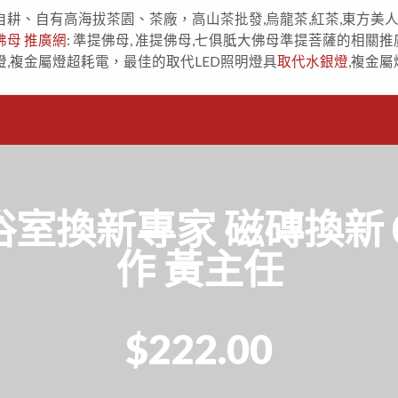
自耕、自有高海拔茶園、茶廠，高山茶批發,烏龍茶,紅茶,東方美
佛母 推廣網
: 準提佛母, 准提佛母,七俱胝大佛母準提菩薩的相關推
燈,複金屬燈超耗電，最佳的取代LED照明燈具
取代水銀燈
,複金屬
換新專家 磁磚換新 09
作 黃主任
$222.00