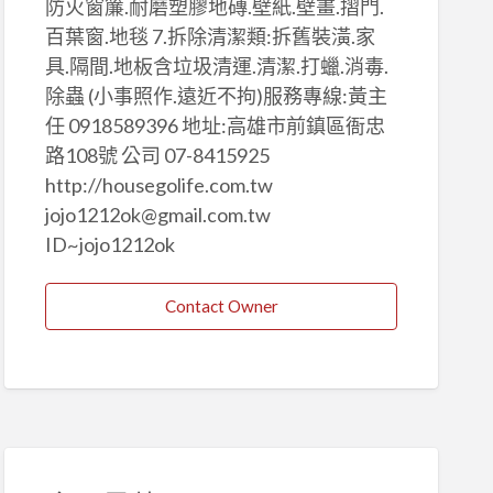
防火窗簾.耐磨塑膠地磚.壁紙.壁畫.摺門.
百葉窗.地毯 7.拆除清潔類:拆舊裝潢.家
具.隔間.地板含垃圾清運.清潔.打蠟.消毒.
除蟲 (小事照作.遠近不拘)服務專線:黃主
任 0918589396 地址:高雄市前鎮區衙忠
路108號 公司 07-8415925
http://housegolife.com.tw
jojo1212ok@gmail.com.tw
ID~jojo1212ok
Contact Owner