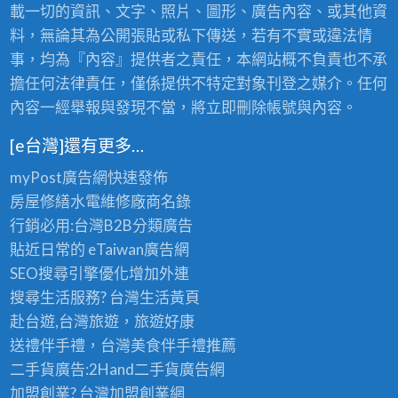
載一切的資訊、文字、照片、圖形、廣告內容、或其他資
料，無論其為公開張貼或私下傳送，若有不實或違法情
事，均為『內容』提供者之責任，本網站概不負責也不承
擔任何法律責任，僅係提供不特定對象刊登之媒介。任何
內容一經舉報與發現不當，將立即刪除帳號與內容。
[e台灣]還有更多…
myPost廣告網
快速發佈
房屋修繕
水電維修廠商名錄
行銷必用:台灣B2B
分類廣告
貼近日常的
eTaiwan廣告網
SEO搜尋引擎優化
增加外連
搜尋生活服務? 台灣
生活黃頁
赴台遊,台灣旅遊
，旅遊好康
送禮伴手禮，台灣美食
伴手禮
推薦
二手貨廣告:2Hand
二手貨
廣告網
加盟創業? 台灣
加盟創業
網