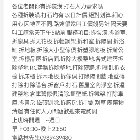
各位老闆你有拆裝潢.打石人力需求嗎
各種拆裝潢.打石均有 以日計價.絕對划算.細心.
用心 因地區不同.路途偏遠叫工價錢另計 隔天要
叫工請當天下午5點前 服務項目:拆裝潢.拆浴室.
拆廚具 拆天花板.拆輕鋼架.拆和室.拆隔間 拆浴
缸.拆地板.拆除大小型傢俱 拆塑膠地板.拆辦公
室.拆樣品屋 拆店面.拆除大樓整地.各式建築拆
除整地 RC建築拆除整地.打除磚牆.拆隔間.拆衣
櫥 拆床櫃.拆木地板.拆傢俱.打除隔間牆.地壁磚
打除 打除陽台.拆窗戶.打石.舊屋室內淨空.拆違
建整地 倉庫舊傢俱清除.撕壁紙.拆鐵架.打除車
庫.拆書房 磁磚剔除.拆廠房.拆T壩.割草 廢棄物
清運 有任何人力問題歡迎來電詢問
上班時間週一~週日
早上08:30~晚上23:50
電話林先生0989439480