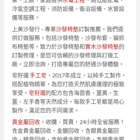
業、工廠、家庭提供
水電工程
、高低壓配電、
冷氣空調工程、消防設備、衛浴設備、水管設
備等服務。
上美沙發行 – 專業
沙發椅墊
訂製推薦。我們提
供訂做服務，包括沙發椅墊、沙發布套、貓抓
布椅墊等。致力於沙發椅墊和
實木沙發椅墊
的
訂製修理，是您可信賴的沙發修理與訂做工
廠。立即洽詢，打造專屬您的舒適沙發體驗。
皂籽瓏
手工皂
，2017年成立，以純手工製作，
搭配植物精華，為您打造天然肌膚護理的極致
享受。
皂籽瓏
的配方包含海茴香、薑黃、生
薑、左手香等天然成分，每款手工皂都是用心
製作，滿足您的不同需求。
貴金屬回收
、收購、買賣，24小時全省服務！
含金貴金屬回收、金鹽回收、含銀貴金屬回
收、銀膏回收、含鉑貴金屬回收、含鈀貴金屬