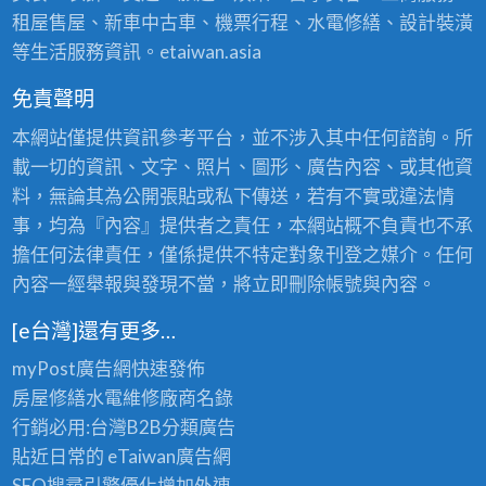
租屋售屋、新車中古車、機票行程、水電修繕、設計裝潢
等生活服務資訊。etaiwan.asia
免責聲明
本網站僅提供資訊參考平台，並不涉入其中任何諮詢。所
載一切的資訊、文字、照片、圖形、廣告內容、或其他資
料，無論其為公開張貼或私下傳送，若有不實或違法情
事，均為『內容』提供者之責任，本網站概不負責也不承
擔任何法律責任，僅係提供不特定對象刊登之媒介。任何
內容一經舉報與發現不當，將立即刪除帳號與內容。
[e台灣]還有更多…
myPost廣告網
快速發佈
房屋修繕
水電維修廠商名錄
行銷必用:台灣B2B
分類廣告
貼近日常的
eTaiwan廣告網
SEO搜尋引擎優化
增加外連