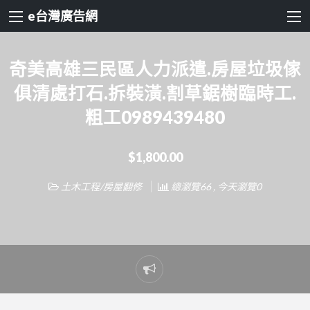
e台灣廣告網
奇美高雄三民區人力派遣.房屋垃圾傢
俱清處打石.拆裝潢.割草鋸樹臨時工.
粗工0989439480
$1,800.00
土木工程/房屋翻修
總瀏覽66 , 今天瀏覽0
Report
problem