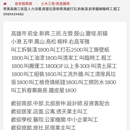
居家服務類
土木工程/房屋翻修
奇美高雄三民區人力派遣.房屋垃圾傢俱清處打石.拆裝潢.割草鋸樹臨時工.粗工
0989439480
高雄市 前金.新興.三民.左營.鼓山.鹽埕.前鎮
小港.五甲.鳳山.鳥松 楠梓.右昌苓雅
叫工拆裝潢1800.叫工打石2500 叫工撕壁紙
1800.叫工油漆1800.叫清潔工 叫臨時工.粗工
1800.叫搬運工1800(3F以上多300) 叫清土屎工
1800 叫工組裝1800.叫工洗外牆.叫工清傢具垃
圾1800 叫工檢骨燒紙錢1800.叫工擦防水1800
叫工拆廢棄廠房.鐵皮屋1800
歡迎南部.中部.北部房仲.設計師.投資客配合
歡迎居家.店面.公寓.透天業主叫工
歡迎學校.醫院.公家機關.中小企業叫工
歡迎旅館.旅社.民宿業主叫工