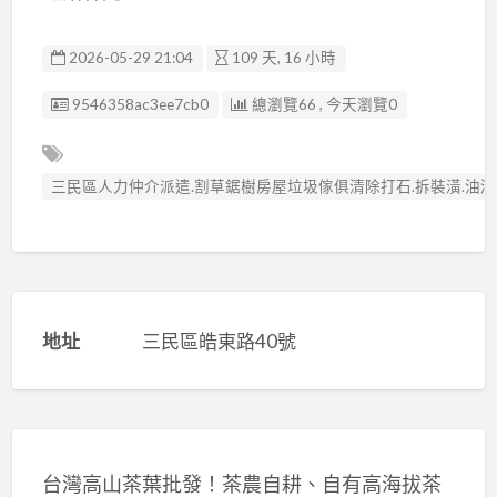
2026-05-29 21:04
109 天, 16 小時
廣告编號
9546358ac3ee7cb0
總瀏覽66 , 今天瀏覽0
三民區人力仲介派遣.割草鋸樹房屋垃圾傢俱清除打石.拆裝潢.油漆.
地址
三民區皓東路40號
台灣高山茶葉批發！茶農自耕、自有高海拔茶