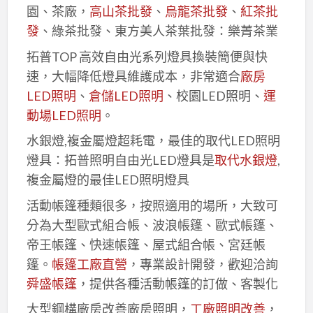
園、茶廠，
高山茶批發
、
烏龍茶批發
、
紅茶批
發
、綠茶批發、東方美人茶葉批發：樂菁茶業
拓普TOP 高效自由光系列燈具換裝簡便與快
速，大幅降低燈具維護成本，非常適合
廠房
LED照明
、
倉儲LED照明
、校園LED照明、
運
動場LED照明
。
水銀燈,複金屬燈超耗電，最佳的取代LED照明
燈具：拓普照明自由光LED燈具是
取代水銀燈
,
複金屬燈的最佳LED照明燈具
活動帳篷種類很多，按照適用的場所，大致可
分為大型歐式組合帳、波浪帳篷、歐式帳篷、
帝王帳篷、快速帳篷、屋式組合帳、宮廷帳
篷。
帳篷工廠直營
，專業設計開發，歡迎洽詢
舜盛帳篷
，提供各種活動帳篷的訂做、客製化
大型鋼構廠房改善廠房照明，
工廠照明改善
，