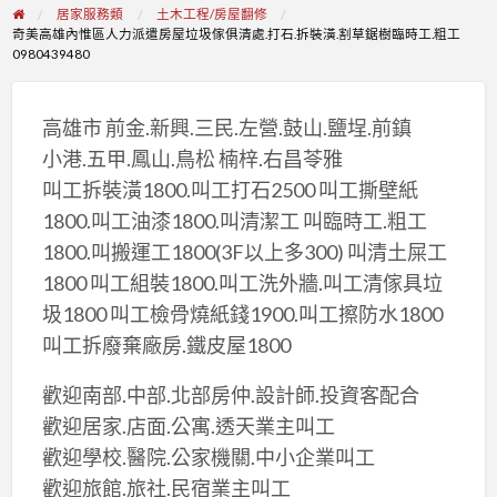
居家服務類
土木工程/房屋翻修
奇美高雄內惟區人力派遣房屋垃圾傢俱清處.打石.拆裝潢.割草鋸樹臨時工.粗工
0980439480
高雄市 前金.新興.三民.左營.鼓山.鹽埕.前鎮
小港.五甲.鳳山.鳥松 楠梓.右昌苓雅
叫工拆裝潢1800.叫工打石2500 叫工撕壁紙
1800.叫工油漆1800.叫清潔工 叫臨時工.粗工
1800.叫搬運工1800(3F以上多300) 叫清土屎工
1800 叫工組裝1800.叫工洗外牆.叫工清傢具垃
圾1800 叫工檢骨燒紙錢1900.叫工擦防水1800
叫工拆廢棄廠房.鐵皮屋1800
歡迎南部.中部.北部房仲.設計師.投資客配合
歡迎居家.店面.公寓.透天業主叫工
歡迎學校.醫院.公家機關.中小企業叫工
歡迎旅館.旅社.民宿業主叫工