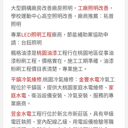
大型鋼構廠房改善廠房照明，
工廠照明改善
，
學校運動中心高空照明改善，廠商推薦：拓普
照明
專業
LED照明工程
廠商，節能補助案協助申
請：台鈺照明
楓格油漆是
桃園油漆
工程行在桃園地區從事油
漆粉刷工程，價格實在，施工工期準確，油漆
粉刷工程價目表清楚，專業施工。
平鎮冷氣維修
,桃園冷氣維修：
金豐水電
冷氣工
程位於平鎮區，提供大桃園家庭水電維修、
家
庭水電
、衛浴設備安裝、冷氣安裝、服務的專
業廠商。
昱金水電
工程行位於新北市新莊區，具有甲級
電匠執照、室內配線乙級、用電設備檢驗等職