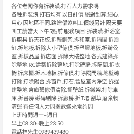
各位老闆你有拆裝潢.打石人力需求嗎
各種拆裝潢.打石均有 以日計價.絕對划算.細心.
用心 因地區不同.路途偏遠叫工價錢另計 隔天要
叫工請當天下午5點前 服務項目:拆裝潢.拆浴室.
拆廚具 拆天花板.拆輕鋼架.拆和室.拆隔間 拆浴
缸.拆地板.拆除大小型傢俱 拆塑膠地板.拆辦公
室.拆樣品屋 拆店面.拆除大樓整地.各式建築拆
除整地 RC建築拆除整地.打除磚牆.拆隔間.拆衣
櫥 拆床櫃.拆木地板.拆傢俱.打除隔間牆.地壁磚
打除 打除陽台.拆窗戶.打石.舊屋室內淨空.拆違
建整地 倉庫舊傢俱清除.撕壁紙.拆鐵架.打除車
庫.拆書房 磁磚剔除.拆廠房.拆T壩.割草 廢棄物
清運 有任何人力問題歡迎來電詢問
上班時間週一~週日
早上08:30~晚上23:50
電話林先生0989439480