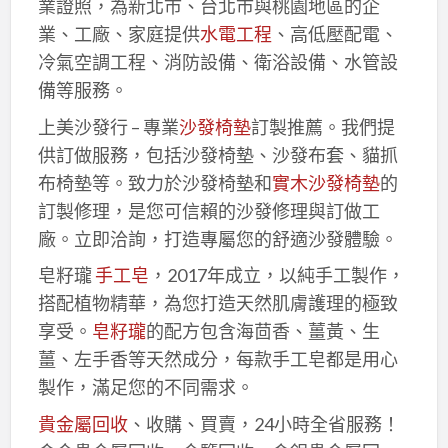
業證照，為新北市、台北市與桃園地區的企
業、工廠、家庭提供
水電工程
、高低壓配電、
冷氣空調工程、消防設備、衛浴設備、水管設
備等服務。
上美沙發行 – 專業
沙發椅墊
訂製推薦。我們提
供訂做服務，包括沙發椅墊、沙發布套、貓抓
布椅墊等。致力於沙發椅墊和
實木沙發椅墊
的
訂製修理，是您可信賴的沙發修理與訂做工
廠。立即洽詢，打造專屬您的舒適沙發體驗。
皂籽瓏
手工皂
，2017年成立，以純手工製作，
搭配植物精華，為您打造天然肌膚護理的極致
享受。
皂籽瓏
的配方包含海茴香、薑黃、生
薑、左手香等天然成分，每款手工皂都是用心
製作，滿足您的不同需求。
貴金屬回收
、收購、買賣，24小時全省服務！