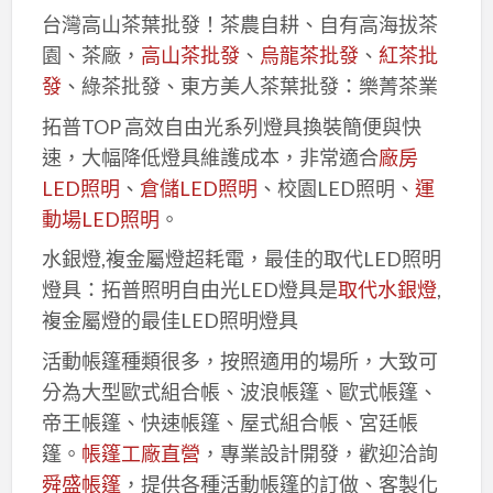
台灣高山茶葉批發！茶農自耕、自有高海拔茶
園、茶廠，
高山茶批發
、
烏龍茶批發
、
紅茶批
發
、綠茶批發、東方美人茶葉批發：樂菁茶業
拓普TOP 高效自由光系列燈具換裝簡便與快
速，大幅降低燈具維護成本，非常適合
廠房
LED照明
、
倉儲LED照明
、校園LED照明、
運
動場LED照明
。
水銀燈,複金屬燈超耗電，最佳的取代LED照明
燈具：拓普照明自由光LED燈具是
取代水銀燈
,
複金屬燈的最佳LED照明燈具
活動帳篷種類很多，按照適用的場所，大致可
分為大型歐式組合帳、波浪帳篷、歐式帳篷、
帝王帳篷、快速帳篷、屋式組合帳、宮廷帳
篷。
帳篷工廠直營
，專業設計開發，歡迎洽詢
舜盛帳篷
，提供各種活動帳篷的訂做、客製化