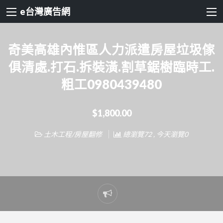
e台灣廣告網
奇美高雄內惟區人力派遣房屋垃圾傢
俱清處.打石.拆裝潢.割草鋸樹臨時工.
粗工0980439480
$1,800.00
土木工程/房屋翻修
總瀏覽72 , 今天瀏覽0
Report
problem