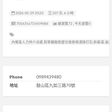
2026-05-29 20:22
107 天, 6 小時
廣告编號
701635a71565968d
總瀏覽72 , 今天瀏覽0
內惟區人力仲介派遣.割草鋸樹房屋垃圾傢俱清除打石.拆裝潢.油漆.
Phone
0989439480
地址
鼓山區九如三路70號