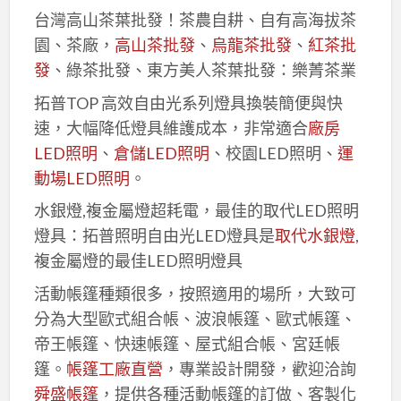
台灣高山茶葉批發！茶農自耕、自有高海拔茶
園、茶廠，
高山茶批發
、
烏龍茶批發
、
紅茶批
發
、綠茶批發、東方美人茶葉批發：樂菁茶業
拓普TOP 高效自由光系列燈具換裝簡便與快
速，大幅降低燈具維護成本，非常適合
廠房
LED照明
、
倉儲LED照明
、校園LED照明、
運
動場LED照明
。
水銀燈,複金屬燈超耗電，最佳的取代LED照明
燈具：拓普照明自由光LED燈具是
取代水銀燈
,
複金屬燈的最佳LED照明燈具
活動帳篷種類很多，按照適用的場所，大致可
分為大型歐式組合帳、波浪帳篷、歐式帳篷、
帝王帳篷、快速帳篷、屋式組合帳、宮廷帳
篷。
帳篷工廠直營
，專業設計開發，歡迎洽詢
舜盛帳篷
，提供各種活動帳篷的訂做、客製化