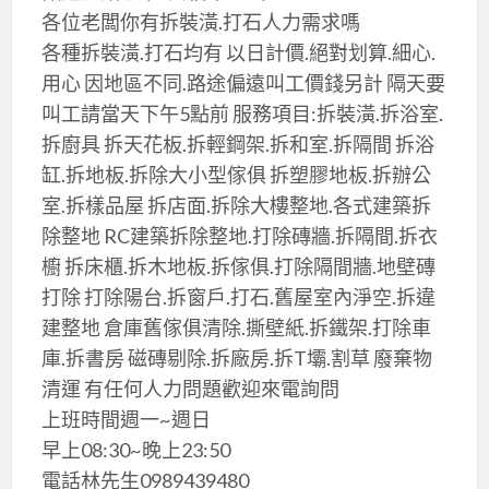
各位老闆你有拆裝潢.打石人力需求嗎
各種拆裝潢.打石均有 以日計價.絕對划算.細心.
用心 因地區不同.路途偏遠叫工價錢另計 隔天要
叫工請當天下午5點前 服務項目:拆裝潢.拆浴室.
拆廚具 拆天花板.拆輕鋼架.拆和室.拆隔間 拆浴
缸.拆地板.拆除大小型傢俱 拆塑膠地板.拆辦公
室.拆樣品屋 拆店面.拆除大樓整地.各式建築拆
除整地 RC建築拆除整地.打除磚牆.拆隔間.拆衣
櫥 拆床櫃.拆木地板.拆傢俱.打除隔間牆.地壁磚
打除 打除陽台.拆窗戶.打石.舊屋室內淨空.拆違
建整地 倉庫舊傢俱清除.撕壁紙.拆鐵架.打除車
庫.拆書房 磁磚剔除.拆廠房.拆T壩.割草 廢棄物
清運 有任何人力問題歡迎來電詢問
上班時間週一~週日
早上08:30~晚上23:50
電話林先生0989439480