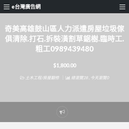
e台灣廣告網
奇美高雄鼓山區人力派遣房屋垃圾傢
俱清除.打石.拆裝潢割草鋸樹.臨時工.
粗工0989439480
$1,800.00
土木工程/房屋翻修
總瀏覽28 , 今天瀏覽0
Report
problem