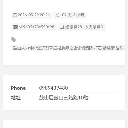
2026-05-29 20:26
109 天, 3 小時
廣告编號
609635a70e550c98
總瀏覽28 , 今天瀏覽0
鼓山人力仲介派遣割草鋸樹房屋垃圾傢俱清除.打石.拆裝潢.油漆.撕
Phone
0989439480
地址
鼓山區鼓山三路路10號