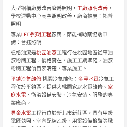
大型鋼構廠房改善廠房照明，
工廠照明改善
，
學校運動中心高空照明改善，廠商推薦：拓普
照明
專業
LED照明工程
廠商，節能補助案協助申
請：台鈺照明
楓格油漆是
桃園油漆
工程行在桃園地區從事油
漆粉刷工程，價格實在，施工工期準確，油漆
粉刷工程價目表清楚，專業施工。
平鎮冷氣維修
,桃園冷氣維修：
金豐水電
冷氣工
程位於平鎮區，提供大桃園家庭水電維修、
家
庭水電
、衛浴設備安裝、冷氣安裝、服務的專
業廠商。
昱金水電
工程行位於新北市新莊區，具有甲級
電匠執照、室內配線乙級、用電設備檢驗等職