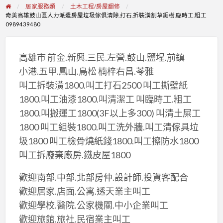
居家服務類
土木工程/房屋翻修
奇美高雄鼓山區人力派遣房屋垃圾傢俱清除.打石.拆裝潢割草鋸樹.臨時工.粗工
0989439480
高雄市 前金.新興.三民.左營.鼓山.鹽埕.前鎮
小港.五甲.鳳山.鳥松 楠梓右昌.苓雅
叫工拆裝潢1800.叫工打石2500 叫工撕壁紙
1800.叫工油漆1800.叫清潔工 叫臨時工.粗工
1800.叫搬運工1800(3F以上多300) 叫清土屎工
1800 叫工組裝1800.叫工洗外牆.叫工清傢具垃
圾1800 叫工檢骨燒紙錢1800.叫工擦防水1800
叫工拆廢棄廠房.鐵皮屋1800
歡迎南部.中部.北部房仲.設計師.投資客配合
歡迎居家.店面.公寓.透天業主叫工
歡迎學校.醫院.公家機關.中小企業叫工
歡迎旅館.旅社.民宿業主叫工