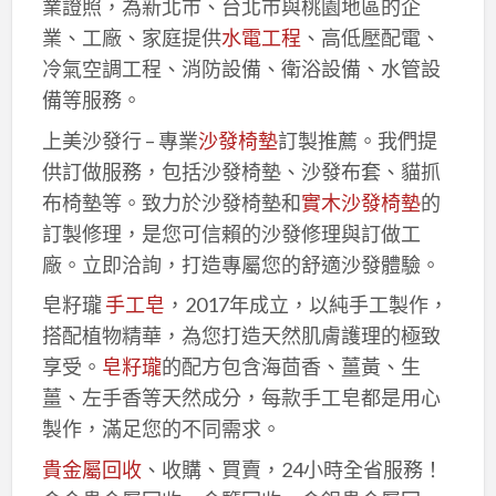
業證照，為新北市、台北市與桃園地區的企
業、工廠、家庭提供
水電工程
、高低壓配電、
冷氣空調工程、消防設備、衛浴設備、水管設
備等服務。
上美沙發行 – 專業
沙發椅墊
訂製推薦。我們提
供訂做服務，包括沙發椅墊、沙發布套、貓抓
布椅墊等。致力於沙發椅墊和
實木沙發椅墊
的
訂製修理，是您可信賴的沙發修理與訂做工
廠。立即洽詢，打造專屬您的舒適沙發體驗。
皂籽瓏
手工皂
，2017年成立，以純手工製作，
搭配植物精華，為您打造天然肌膚護理的極致
享受。
皂籽瓏
的配方包含海茴香、薑黃、生
薑、左手香等天然成分，每款手工皂都是用心
製作，滿足您的不同需求。
貴金屬回收
、收購、買賣，24小時全省服務！