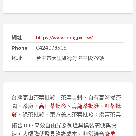
網址
https://www.hongpin.tw/
Phone
0424078608
地址
台中市大里區德芳路三段79號
台灣高山茶葉批發！茶農自耕、自有高海拔茶
園、茶廠，
高山茶批發
、
烏龍茶批發
、
紅茶批
發
、綠茶批發、東方美人茶葉批發：樂菁茶業
拓普TOP 高效自由光系列燈具換裝簡便與快
速，大幅降低燈具維護成本，非常適合
廠房