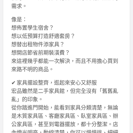
需求。
像是：
想佈置學生宿舍？
想以低預算打造舒適套房？
想替出租物件添家具？
想開店節省前期裝潢費？
來這裡幾乎都能一次解決，而且不用擔心買到
來路不明的商品。
✔ 家具擺設整齊，逛起來安心又舒服
宏品雖然是二手家具館，但完全沒有「舊舊亂
亂」的印象。
從你踏進門開始，能看到家具分類清楚，無論
是木質家具區、客廳家具區、臥室家具區、辦
公家具區，甚至到電器擺放，都十分整潔。店
內燈光明亮，動線清楚，你可以慢慢挑、細細