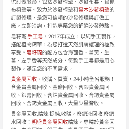
供訂做服務，包括沙發椅墊、沙發布套、貓抓
布椅墊等。致力於沙發椅墊和
實木沙發椅墊
的
訂製修理，是您可信賴的沙發修理與訂做工
廠。立即洽詢，打造專屬您的舒適沙發體驗。
皂籽瓏
手工皂
，2017年成立，以純手工製作，
搭配植物精華，為您打造天然肌膚護理的極致
享受。
皂籽瓏
的配方包含海茴香、薑黃、生
薑、左手香等天然成分，每款手工皂都是用心
製作，滿足您的不同需求。
貴金屬回收
、收購、買賣，24小時全省服務！
含金貴金屬回收、金鹽回收、含銀貴金屬回
收、銀膏回收、含鉑貴金屬回收、含鈀貴金屬
回收、含銠貴金屬回收，大量少量皆收。
貴金屬回收,精煉,提純,收購，廢鈀液回收,廢鈀
水回收：
明盛貴金屬回收
精煉，專精於黃金回