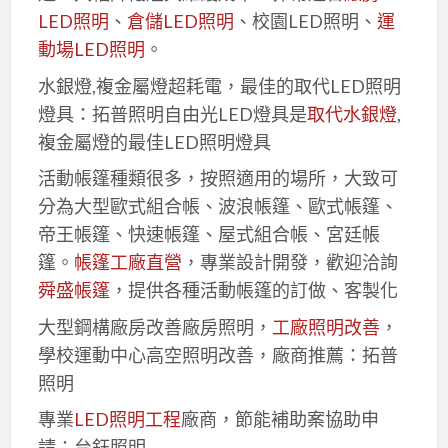
LED照明
、
倉儲LED照明
、校園LED照明、
運
動場LED照明
。
水銀燈,複金屬燈超耗電，最佳的取代LED照明
燈具：拓普照明自由光LED燈具是
取代水銀燈
,
複金屬燈的最佳LED照明燈具
活動帳篷種類很多，按照適用的場所，大致可
分為大型歐式組合帳、波浪帳篷、歐式帳篷、
帝王帳篷、快速帳篷、屋式組合帳、宮廷帳
篷。
帳篷工廠直營
，專業設計開發，歡迎洽詢
舜盛帳篷
，提供各種活動帳篷的訂做、客製化
大型鋼構廠房改善廠房照明，
工廠照明改善
，
學校運動中心高空照明改善，廠商推薦：拓普
照明
專業
LED照明工程
廠商，節能補助案協助申
請：台鈺照明