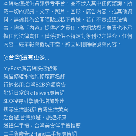
本網站僅提供資訊參考平台，並不涉入其中任何諮詢。所
載一切的資訊、文字、照片、圖形、廣告內容、或其他資
料，無論其為公開張貼或私下傳送，若有不實或違法情
事，均為『內容』提供者之責任，本網站概不負責也不承
擔任何法律責任，僅係提供不特定對象刊登之媒介。任何
內容一經舉報與發現不當，將立即刪除帳號與內容。
[e台灣]還有更多…
myPost廣告網
快速發佈
房屋修繕
水電維修廠商名錄
行銷必用:台灣B2B
分類廣告
貼近日常的
eTaiwan廣告網
SEO搜尋引擎優化
增加外連
搜尋生活服務? 台灣
生活黃頁
赴台遊,台灣旅遊
，旅遊好康
送禮伴手禮，台灣美食
伴手禮
推薦
二手貨廣告:2Hand
二手貨
廣告網