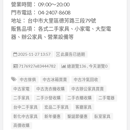
營業時間： 09:00～20:00
門市電話： 04-2407-8608
地址： 台中市大里區德芳路三段79號
販售品項： 各式二手家具、小家電、大型電
器、辦公家具、營業設備等
2025-11-27 13:57
此廣告已過期
廣告编號
7176927e83444782
總瀏覽136 , 今天瀏覽0
中古傢俱
中古冰箱買賣
中古冷氣回收
中古家電
中古洗衣機收購
中古辦公家具買賣
二手家具
二手沙發收購
二手衣櫃收購
二手電器
台中二手家具
宏品二手家具
客廳家具
彰化中古家具
新年優惠
聖誕節優惠
臥室家具
高價收購