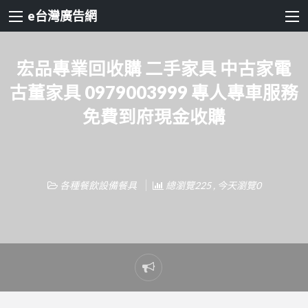
e台灣廣告網
宏品專業回收購 二手家具 中古家電
古董家具 0979003999 專人專車服務
免費到府現金收購
各種餐飲設備餐具
總瀏覽225 , 今天瀏覽0
Report
problem