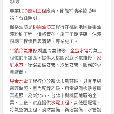
照明
專業
LED照明工程
廠商，節能補助案協助申
請：台鈺照明
楓格油漆是
桃園油漆
工程行在桃園地區從事油
漆粉刷工程，價格實在，施工工期準確，油漆
粉刷工程價目表清楚，專業施工。
平鎮冷氣維修
,桃園冷氣維修：
金豐水電
冷氣工
程位於平鎮區，提供大桃園家庭水電維修、
家
庭水電
、衛浴設備安裝、冷氣安裝、服務的專
業廠商。
昱金水電
工程行位於新北市新莊區，具有甲級
電匠執照、室內配線乙級、用電設備檢驗等職
業證照，為新北市、台北市與桃園地區的企
業、工廠、家庭提供
水電工程
、高低壓配電、
冷氣空調工程、消防設備、衛浴設備、水管設