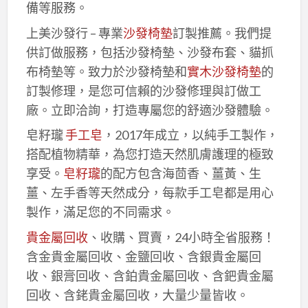
備等服務。
上美沙發行 – 專業
沙發椅墊
訂製推薦。我們提
供訂做服務，包括沙發椅墊、沙發布套、貓抓
布椅墊等。致力於沙發椅墊和
實木沙發椅墊
的
訂製修理，是您可信賴的沙發修理與訂做工
廠。立即洽詢，打造專屬您的舒適沙發體驗。
皂籽瓏
手工皂
，2017年成立，以純手工製作，
搭配植物精華，為您打造天然肌膚護理的極致
享受。
皂籽瓏
的配方包含海茴香、薑黃、生
薑、左手香等天然成分，每款手工皂都是用心
製作，滿足您的不同需求。
貴金屬回收
、收購、買賣，24小時全省服務！
含金貴金屬回收、金鹽回收、含銀貴金屬回
收、銀膏回收、含鉑貴金屬回收、含鈀貴金屬
回收、含銠貴金屬回收，大量少量皆收。