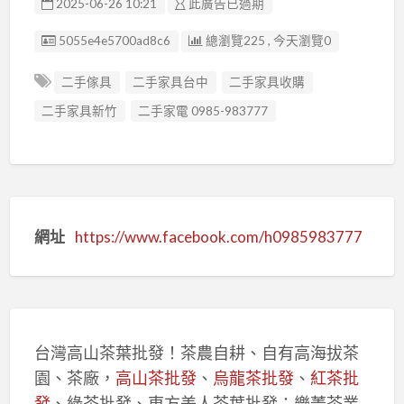
2025-06-26 10:21
此廣告已過期
廣告编號
5055e4e5700ad8c6
總瀏覽225 , 今天瀏覽0
二手傢具
二手家具台中
二手家具收購
二手家具新竹
二手家電 0985-983777
網址
https://www.facebook.com/h0985983777
台灣高山茶葉批發！茶農自耕、自有高海拔茶
園、茶廠，
高山茶批發
、
烏龍茶批發
、
紅茶批
發
、綠茶批發、東方美人茶葉批發：樂菁茶業