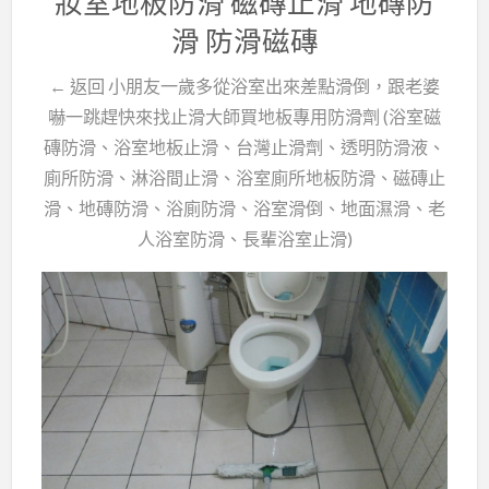
妝室地板防滑 磁磚止滑 地磚防
滑 防滑磁磚
← 返回 小朋友一歲多從浴室出來差點滑倒，跟老婆
嚇一跳趕快來找止滑大師買地板專用防滑劑 (浴室磁
磚防滑、浴室地板止滑、台灣止滑劑、透明防滑液、
廁所防滑、淋浴間止滑、浴室廁所地板防滑、磁磚止
滑、地磚防滑、浴廁防滑、浴室滑倒、地面濕滑、老
人浴室防滑、長輩浴室止滑)