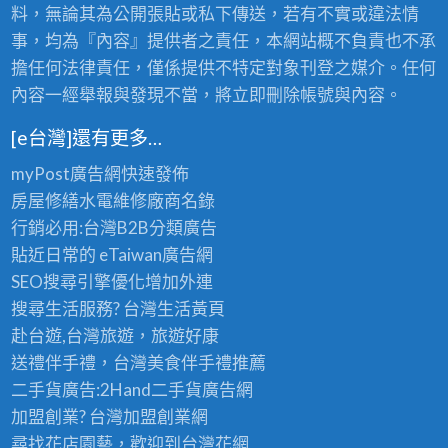
料，無論其為公開張貼或私下傳送，若有不實或違法情
事，均為『內容』提供者之責任，本網站概不負責也不承
擔任何法律責任，僅係提供不特定對象刊登之媒介。任何
內容一經舉報與發現不當，將立即刪除帳號與內容。
[e台灣]還有更多…
myPost廣告網
快速發佈
房屋修繕
水電維修廠商名錄
行銷必用:台灣B2B
分類廣告
貼近日常的
eTaiwan廣告網
SEO搜尋引擎優化
增加外連
搜尋生活服務? 台灣
生活黃頁
赴台遊,台灣旅遊
，旅遊好康
送禮伴手禮，台灣美食
伴手禮
推薦
二手貨廣告:2Hand
二手貨
廣告網
加盟創業? 台灣
加盟創業
網
尋找花店園藝，歡迎到
台灣花網