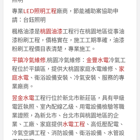
專業
LED照明工程
廠商，節能補助案協助申
請：台鈺照明
楓格油漆是
桃園油漆
工程行在桃園地區從事油
漆粉刷工程，價格實在，施工工期準確，油漆
粉刷工程價目表清楚，專業施工。
平鎮冷氣維修
,桃園冷氣維修：
金豐水電
冷氣工
程位於平鎮區，提供大桃園家庭水電維修、
家
庭水電
、衛浴設備安裝、冷氣安裝、服務的專
業廠商。
昱金水電
工程行位於新北市新莊區，具有甲級
電匠執照、室內配線乙級、用電設備檢驗等職
業證照，為新北市、台北市與桃園地區的企
業、工廠、家庭提供
水電工程
、高低壓配電、
冷氣空調工程、消防設備、衛浴設備、水管設