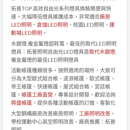
拓普TOP 高效自由光系列燈具換裝簡便與快
速，大幅降低燈具維護成本，非常適合
廠房
LED照明
、
倉儲LED照明
、校園LED照明、
運
動場LED照明
。
水銀燈,複金屬燈超耗電，最佳的取代LED照明
燈具：拓普照明自由光LED燈具是
取代水銀燈
,
複金屬燈的最佳LED照明燈具
活動帳篷種類很多，按照適用的場所，大致可
分為大型歐式組合帳、波浪帳篷、歐式帳篷、
帝王帳篷、快速帳篷、屋式組合帳、宮廷帳
篷。
帳篷工廠直營
，專業設計開發，歡迎洽詢
舜盛帳篷
，提供各種活動帳篷的訂做、客製化
大型鋼構廠房改善廠房照明，
工廠照明改善
，
學校運動中心高空照明改善，廠商推薦：拓普
照明