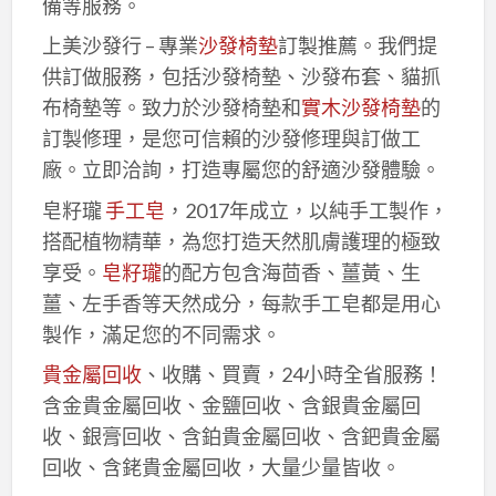
備等服務。
上美沙發行 – 專業
沙發椅墊
訂製推薦。我們提
供訂做服務，包括沙發椅墊、沙發布套、貓抓
布椅墊等。致力於沙發椅墊和
實木沙發椅墊
的
訂製修理，是您可信賴的沙發修理與訂做工
廠。立即洽詢，打造專屬您的舒適沙發體驗。
皂籽瓏
手工皂
，2017年成立，以純手工製作，
搭配植物精華，為您打造天然肌膚護理的極致
享受。
皂籽瓏
的配方包含海茴香、薑黃、生
薑、左手香等天然成分，每款手工皂都是用心
製作，滿足您的不同需求。
貴金屬回收
、收購、買賣，24小時全省服務！
含金貴金屬回收、金鹽回收、含銀貴金屬回
收、銀膏回收、含鉑貴金屬回收、含鈀貴金屬
回收、含銠貴金屬回收，大量少量皆收。