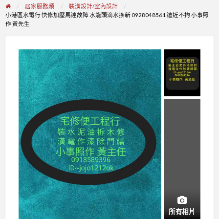
居家服務類
裝潢設計/室內設計
小港區水電行 快修加壓馬達故障 水龍頭滴水換新 0928048561 遠近不拘 小事照
作 黃先生
所有相片