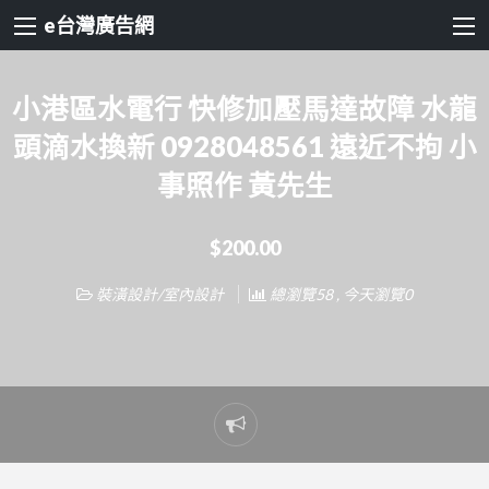
e台灣廣告網
小港區水電行 快修加壓馬達故障 水龍
頭滴水換新 0928048561 遠近不拘 小
事照作 黃先生
$200.00
裝潢設計/室內設計
總瀏覽58 , 今天瀏覽0
Report
problem