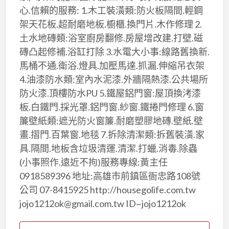
心.信賴的服務: 1.木工裝潢類:防火板隔間.輕鋼
架天花板.超耐磨地板.櫥櫃.換門片.木作修理 2.
土水地磚類:浴室廚房翻修.房屋增改建.打壁.磁
磚凸起修補.浴缸打除 3.水電大小事:線路舊換新.
馬桶不通.衛浴.燈具.加壓馬達.抓漏.伸縮吊衣架
4.油漆防水類:室內水泥漆.外牆隔熱漆.公共場所
防火漆.頂樓防水PU 5.鐵屋鋁門窗:屋頂換洘漆
板.白鐵門.採光罩.鋁門窗.紗窗.鐵捲門修理 6.窗
簾壁紙類:遮光防火窗簾.耐磨塑膠地磚.壁紙.壁
畫.摺門.百葉窗.地毯 7.拆除清潔類:拆舊裝潢.家
具.隔間.地板含垃圾清運.清潔.打蠟.消毒.除蟲
(小事照作.遠近不拘)服務專線:黃主任
0918589396 地址:高雄市前鎮區衙忠路108號
公司 07-8415925 http://housegolife.com.tw
jojo1212ok@gmail.com.tw ID~jojo1212ok