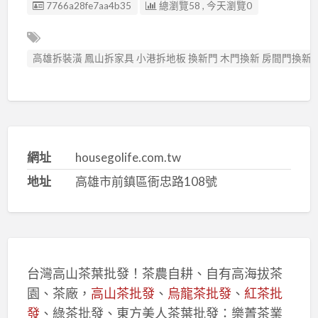
廣告编號
7766a28fe7aa4b35
總瀏覽58 , 今天瀏覽0
高雄拆裝潢 鳳山拆家具 小港拆地板 換新門 木門換新 房間門換新
網址
housegolife.com.tw
地址
高雄市前鎮區衙忠路108號
台灣高山茶葉批發！茶農自耕、自有高海拔茶
園、茶廠，
高山茶批發
、
烏龍茶批發
、
紅茶批
發
、綠茶批發、東方美人茶葉批發：樂菁茶業