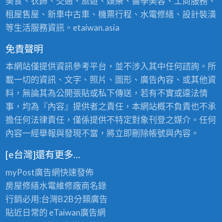
美食、衣飾、交通、旅遊、娛樂、醫學美容、工商服務、
租屋售屋、新車中古車、機票行程、水電修繕、設計裝潢
等生活服務資訊。etaiwan.asia
免責聲明
本網站僅提供資訊參考平台，並不涉入其中任何諮詢。所
載一切的資訊、文字、照片、圖形、廣告內容、或其他資
料，無論其為公開張貼或私下傳送，若有不實或違法情
事，均為『內容』提供者之責任，本網站概不負責也不承
擔任何法律責任，僅係提供不特定對象刊登之媒介。任何
內容一經舉報與發現不當，將立即刪除帳號與內容。
[e台灣]還有更多…
myPost廣告網
快速發佈
房屋修繕
水電維修廠商名錄
行銷必用:台灣B2B
分類廣告
貼近日常的
eTaiwan廣告網