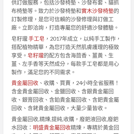
供訂做服務，包括沙發椅墊、沙發布套、貓抓
布椅墊等。致力於沙發椅墊和
實木沙發椅墊
的
訂製修理，是您可信賴的沙發修理與訂做工
廠。立即洽詢，打造專屬您的舒適沙發體驗。
皂籽瓏
手工皂
，2017年成立，以純手工製作，
搭配植物精華，為您打造天然肌膚護理的極致
享受。
皂籽瓏
的配方包含海茴香、薑黃、生
薑、左手香等天然成分，每款手工皂都是用心
製作，滿足您的不同需求。
貴金屬回收
、收購、買賣，24小時全省服務！
含金貴金屬回收、金鹽回收、含銀貴金屬回
收、銀膏回收、含鉑貴金屬回收、含鈀貴金屬
回收、含銠貴金屬回收，大量少量皆收。
貴金屬回收,精煉,提純,收購，廢鈀液回收,廢鈀
水回收：
明盛貴金屬回收
精煉，專精於黃金回