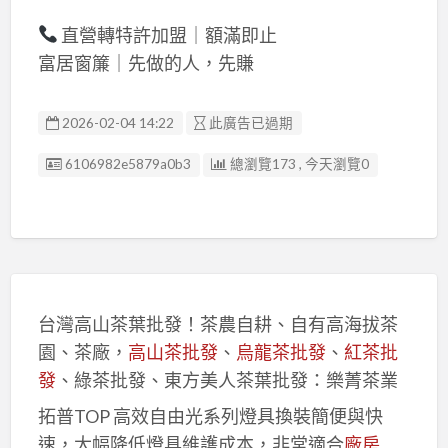
直營轉特許加盟｜額滿即止
富居窗簾｜先做的人，先賺
2026-02-04 14:22
此廣告已過期
廣告编號
6106982e5879a0b3
總瀏覽173 , 今天瀏覽0
台灣高山茶葉批發！茶農自耕、自有高海拔茶
園、茶廠，
高山茶批發
、
烏龍茶批發
、
紅茶批
發
、綠茶批發、東方美人茶葉批發：樂菁茶業
拓普TOP 高效自由光系列燈具換裝簡便與快
速，大幅降低燈具維護成本，非常適合
廠房