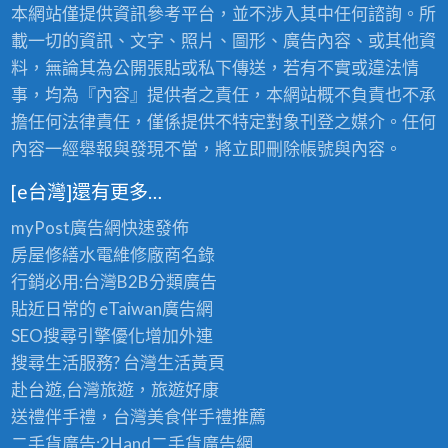
本網站僅提供資訊參考平台，並不涉入其中任何諮詢。所
載一切的資訊、文字、照片、圖形、廣告內容、或其他資
料，無論其為公開張貼或私下傳送，若有不實或違法情
事，均為『內容』提供者之責任，本網站概不負責也不承
擔任何法律責任，僅係提供不特定對象刊登之媒介。任何
內容一經舉報與發現不當，將立即刪除帳號與內容。
[e台灣]還有更多…
myPost廣告網
快速發佈
房屋修繕
水電維修廠商名錄
行銷必用:台灣B2B
分類廣告
貼近日常的
eTaiwan廣告網
SEO搜尋引擎優化
增加外連
搜尋生活服務? 台灣
生活黃頁
赴台遊,台灣旅遊
，旅遊好康
送禮伴手禮，台灣美食
伴手禮
推薦
二手貨廣告:2Hand
二手貨
廣告網