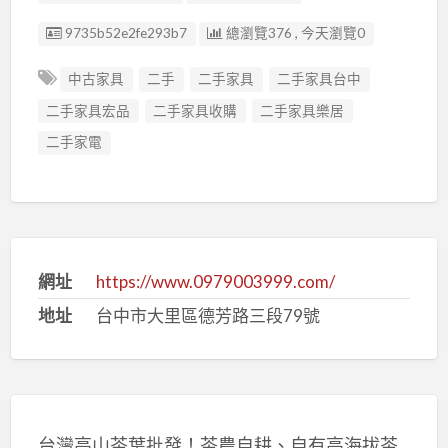
廣告编號
9735b52e2fe293b7
總瀏覽376 , 今天瀏覽0
中古家具
二手
二手家具
二手家具台中
二手家具宏品
二手家具收購
二手家具樂居
二手家電
網址
https://www.0979003999.com/
地址
台中市大里區德芳路三段79號
台灣高山茶葉批發！茶農自耕、自有高海拔茶