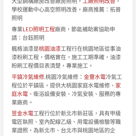
大型鋼構廠房改善廠房照明，
工廠照明改善
，
學校運動中心高空照明改善，廠商推薦：拓普
照明
專業
LED照明工程
廠商，節能補助案協助申
請：台鈺照明
楓格油漆是
桃園油漆
工程行在桃園地區從事油
漆粉刷工程，價格實在，施工工期準確，油漆
粉刷工程價目表清楚，專業施工。
平鎮冷氣維修
,桃園冷氣維修：
金豐水電
冷氣工
程位於平鎮區，提供大桃園家庭水電維修、
家
庭水電
、衛浴設備安裝、冷氣安裝、服務的專
業廠商。
昱金水電
工程行位於新北市新莊區，具有甲級
電匠執照、室內配線乙級、用電設備檢驗等職
業證照，為新北市、台北市與桃園地區的企