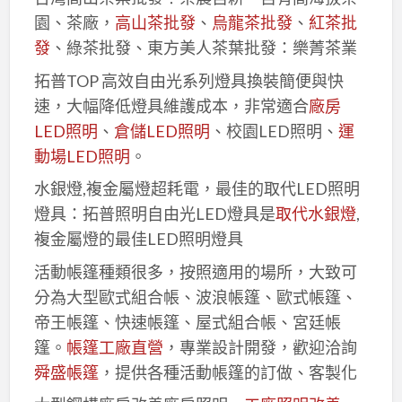
園、茶廠，
高山茶批發
、
烏龍茶批發
、
紅茶批
發
、綠茶批發、東方美人茶葉批發：樂菁茶業
拓普TOP 高效自由光系列燈具換裝簡便與快
速，大幅降低燈具維護成本，非常適合
廠房
LED照明
、
倉儲LED照明
、校園LED照明、
運
動場LED照明
。
水銀燈,複金屬燈超耗電，最佳的取代LED照明
燈具：拓普照明自由光LED燈具是
取代水銀燈
,
複金屬燈的最佳LED照明燈具
活動帳篷種類很多，按照適用的場所，大致可
分為大型歐式組合帳、波浪帳篷、歐式帳篷、
帝王帳篷、快速帳篷、屋式組合帳、宮廷帳
篷。
帳篷工廠直營
，專業設計開發，歡迎洽詢
舜盛帳篷
，提供各種活動帳篷的訂做、客製化