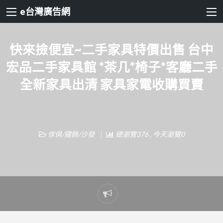
e台灣廣告網
快來撿便宜~二手家具特價出售 台中
宏品二手家具館 *茶几*椅子*客廳二手
全新家具出清 家具家電收購買賣
傢俱/寢飾/沙發
總瀏覽376 , 今天瀏覽0
Report
problem