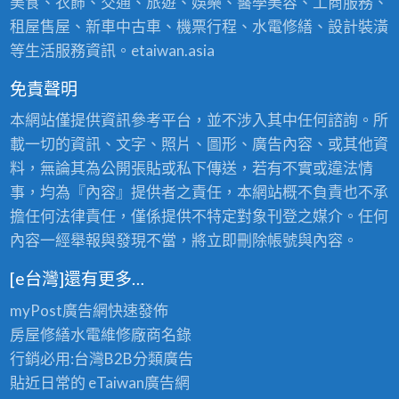
美食、衣飾、交通、旅遊、娛樂、醫學美容、工商服務、
租屋售屋、新車中古車、機票行程、水電修繕、設計裝潢
等生活服務資訊。etaiwan.asia
免責聲明
本網站僅提供資訊參考平台，並不涉入其中任何諮詢。所
載一切的資訊、文字、照片、圖形、廣告內容、或其他資
料，無論其為公開張貼或私下傳送，若有不實或違法情
事，均為『內容』提供者之責任，本網站概不負責也不承
擔任何法律責任，僅係提供不特定對象刊登之媒介。任何
內容一經舉報與發現不當，將立即刪除帳號與內容。
[e台灣]還有更多…
myPost廣告網
快速發佈
房屋修繕
水電維修廠商名錄
行銷必用:台灣B2B
分類廣告
貼近日常的
eTaiwan廣告網