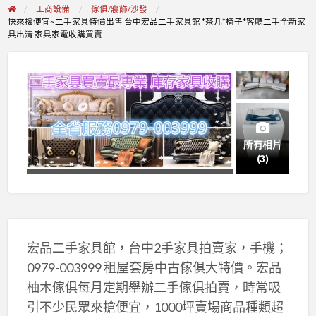
工商設備
傢俱/寢飾/沙發
快來撿便宜~二手家具特價出售 台中宏品二手家具館 *茶几*椅子*客廳二手全新家
具出清 家具家電收購買賣
所有相片
(3)
宏品二手家具館，台中2手家具拍賣家，手機；
0979-003999 租屋套房中古傢俱大特價。宏品
柚木傢俱每月定期舉辦二手傢俱拍賣，時常吸
引不少民眾來搶便宜，1000坪賣場商品種類超