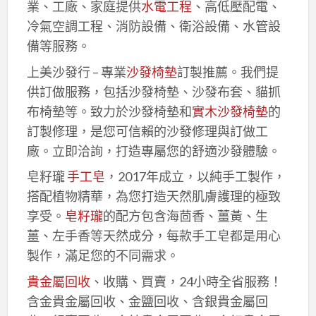
業、工廠、家庭提供
水電工程
、高低壓配電、
冷氣空調工程、消防設備、衛浴設備、水管設
備等服務。
上美沙發行 – 專業
沙發椅墊
訂製推薦。我們提
供訂做服務，包括沙發椅墊、沙發布套、貓抓
布椅墊等。致力於沙發椅墊和
實木沙發椅墊
的
訂製修理，是您可信賴的沙發修理與訂做工
廠。立即洽詢，打造專屬您的舒適沙發體驗。
皂籽瓏
手工皂
，2017年成立，以純手工製作，
搭配植物精華，為您打造天然肌膚護理的極致
享受。
皂籽瓏
的配方包含海茴香、薑黃、生
薑、左手香等天然成分，每款手工皂都是用心
製作，滿足您的不同需求。
貴金屬回收
、收購、買賣，24小時全省服務！
含金貴金屬回收、金鹽回收、含銀貴金屬回