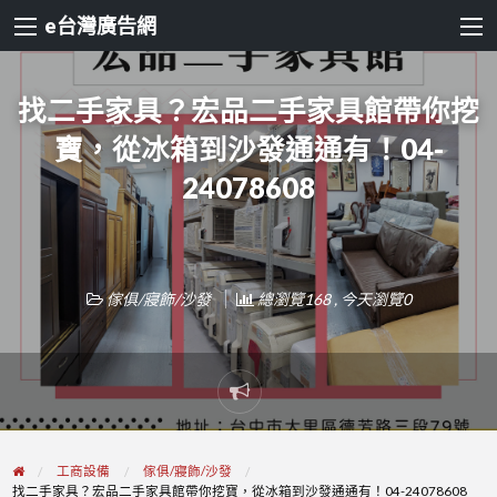
e台灣廣告網
找二手家具？宏品二手家具館帶你挖
寶，從冰箱到沙發通通有！04-
24078608
傢俱/寢飾/沙發
總瀏覽168 , 今天瀏覽0
Report
problem
工商設備
傢俱/寢飾/沙發
找二手家具？宏品二手家具館帶你挖寶，從冰箱到沙發通通有！04-24078608