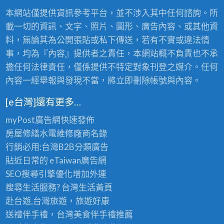
本網站僅提供資訊參考平台，並不涉入其中任何諮詢。所
載一切的資訊、文字、照片、圖形、廣告內容、或其他資
料，無論其為公開張貼或私下傳送，若有不實或違法情
事，均為『內容』提供者之責任，本網站概不負責也不承
擔任何法律責任，僅係提供不特定對象刊登之媒介。任何
內容一經舉報與發現不當，將立即刪除帳號與內容。
[e台灣]還有更多…
myPost廣告網
快速發佈
房屋修繕
水電維修廠商名錄
行銷必用:台灣B2B
分類廣告
貼近日常的
eTaiwan廣告網
SEO搜尋引擎優化
增加外連
搜尋生活服務? 台灣
生活黃頁
赴台遊,台灣旅遊
，旅遊好康
送禮伴手禮，台灣美食
伴手禮
推薦