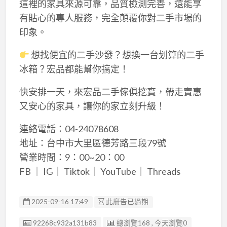
這裡的家具來源可靠，品質檢測完善，還能享
有貼心的專人服務，完全顛覆你對二手市場的
印象。
想找便宜的二手沙發？想換一台划算的二手
冰箱？宏品都能幫你搞定！
快安排一天，來宏品二手傢俱挖寶，帶走實惠
又安心的家具，讓你的家立刻升級！
連絡電話：04-24078608
地址：台中市大里區德芳路三段79號
營業時間：9：00~20：00
FB ｜ IG｜ Tiktok｜ YouTube｜ Threads
2025-09-16 17:49
此廣告已過期
廣告编號
92268c932a131b83
總瀏覽168 , 今天瀏覽0