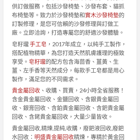
供訂做服務，包括沙發椅墊、沙發布套、貓抓
布椅墊等。致力於沙發椅墊和
實木沙發椅墊
的
訂製修理，是您可信賴的沙發修理與訂做工
廠。立即洽詢，打造專屬您的舒適沙發體驗。
皂籽瓏
手工皂
，2017年成立，以純手工製作，
搭配植物精華，為您打造天然肌膚護理的極致
享受。
皂籽瓏
的配方包含海茴香、薑黃、生
薑、左手香等天然成分，每款手工皂都是用心
製作，滿足您的不同需求。
貴金屬回收
、收購、買賣，24小時全省服務！
含金貴金屬回收、金鹽回收、含銀貴金屬回
收、銀膏回收、含鉑貴金屬回收、含鈀貴金屬
回收、含銠貴金屬回收，大量少量皆收。
貴金屬回收,精煉,提純,收購，廢鈀液回收,廢鈀
水回收：
明盛貴金屬回收
精煉，專精於黃金回