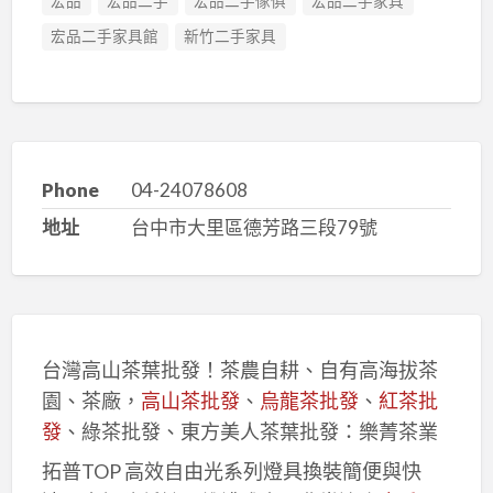
宏品
宏品二手
宏品二手傢俱
宏品二手家具
宏品二手家具館
新竹二手家具
Phone
04-24078608
地址
台中市大里區德芳路三段79號
台灣高山茶葉批發！茶農自耕、自有高海拔茶
園、茶廠，
高山茶批發
、
烏龍茶批發
、
紅茶批
發
、綠茶批發、東方美人茶葉批發：樂菁茶業
拓普TOP 高效自由光系列燈具換裝簡便與快