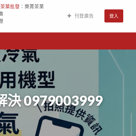
人
茶葉批發
：樂菁茶業
廣
刊登廣告
登入
燈
0979003999