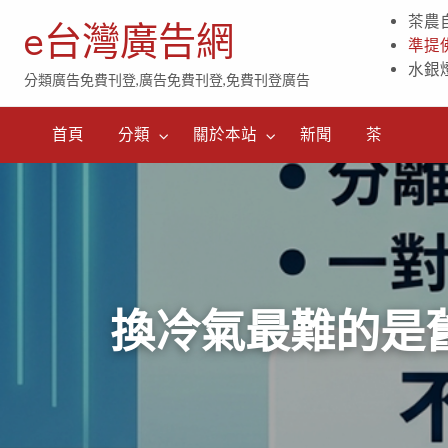
茶農
e台灣廣告網
準提
水銀
分類廣告免費刊登,廣告免費刊登,免費刊登廣告
茶
首頁
分類
關於本站
新聞
茶
換冷氣最難的是舊機