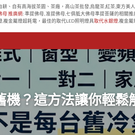
自耕、自有高海拔茶園、茶廠，高山茶批發,烏龍茶,紅茶,東方美
佛母 推廣網
: 準提佛母, 准提佛母,七俱胝大佛母準提菩薩的相關推
燈,複金屬燈超耗電，最佳的取代LED照明燈具
取代水銀燈
,複金屬
？這方法讓你輕鬆解決 