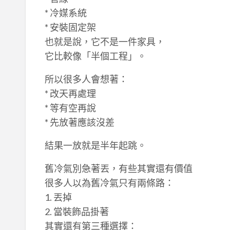
* 冷媒系統
* 安裝固定架
也就是說，它不是一件家具，
它比較像「半個工程」。
所以很多人會想著：
* 改天再處理
* 等有空再說
* 先放著應該沒差
結果一放就是半年起跳。
舊冷氣別急著丟，有些其實還有價值
很多人以為舊冷氣只有兩條路：
1. 丟掉
2. 當裝飾品掛著
其實還有第三種選擇：