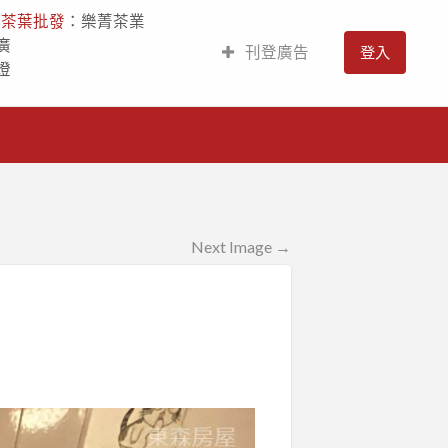
人
茶葉批發
：樂菁茶業
廣
刊登廣告
登入
燈
Next Image →