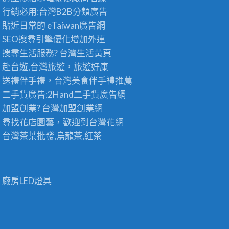
行銷必用:台灣B2B
分類廣告
貼近日常的
eTaiwan廣告網
SEO搜尋引擎優化
增加外連
搜尋生活服務? 台灣
生活黃頁
赴台遊,台灣旅遊
，旅遊好康
送禮伴手禮，台灣美食
伴手禮
推薦
二手貨廣告:2Hand
二手貨
廣告網
加盟創業? 台灣
加盟創業
網
尋找花店園藝，歡迎到
台灣花網
台灣茶葉批發
,烏龍茶,紅茶
廠房LED燈具