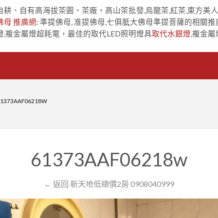
自耕、自有高海拔茶園、茶廠，高山茶批發,烏龍茶,紅茶,東方美
佛母 推廣網
: 準提佛母, 准提佛母,七俱胝大佛母準提菩薩的相關推
燈,複金屬燈超耗電，最佳的取代LED照明燈具
取代水銀燈
,複金屬
61373AAF06218W
61373AAF06218w
← 返回 新天地低總價2房 0908040999