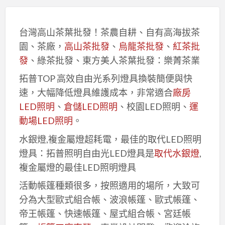
台灣高山茶葉批發！茶農自耕、自有高海拔茶
園、茶廠，
高山茶批發
、
烏龍茶批發
、
紅茶批
發
、綠茶批發、東方美人茶葉批發：樂菁茶業
拓普TOP 高效自由光系列燈具換裝簡便與快
速，大幅降低燈具維護成本，非常適合
廠房
LED照明
、
倉儲LED照明
、校園LED照明、
運
動場LED照明
。
水銀燈,複金屬燈超耗電，最佳的取代LED照明
燈具：拓普照明自由光LED燈具是
取代水銀燈
,
複金屬燈的最佳LED照明燈具
活動帳篷種類很多，按照適用的場所，大致可
分為大型歐式組合帳、波浪帳篷、歐式帳篷、
帝王帳篷、快速帳篷、屋式組合帳、宮廷帳