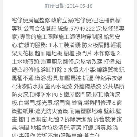
註册日期: 2014-05-18
宅修便房屋整修 政府立案(宅修便)已注冊商標
專利 公司合法登記 統編:57949222 (房屋修繕專
家) 專業的施工團隊施工師傅均穿制服.給您安
心.信賴的服務: 1.木工裝潢類:防火板隔間.輕鋼
架天花板.超耐磨地板.櫥櫃.換門片.木作修理 2.
土水地磚類:浴室廚房翻修.房屋增改建.打壁.磁
磚凸起修補.浴缸打除 3.水電大小事:線路舊換新.
馬桶不通.衛浴.燈具.加壓馬達.抓漏.伸縮吊衣架
4.油漆防水類:室內水泥漆.外牆隔熱漆.公共場所
防火漆.頂樓防水PU 5.鐵屋鋁門窗:屋頂換洘漆
板.白鐵門.採光罩.鋁門窗.紗窗.鐵捲門修理 6.窗
簾壁紙類:遮光防火窗簾.耐磨塑膠地磚.壁紙.壁
畫.摺門.百葉窗.地毯 7.拆除清潔類:拆舊裝潢.家
具.隔間.地板含垃圾清運.清潔.打蠟.消毒.除蟲
(小事照作.遠近不拘)服務專線:黃主任