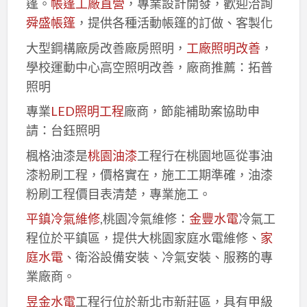
篷。
帳篷工廠直營
，專業設計開發，歡迎洽詢
舜盛帳篷
，提供各種活動帳篷的訂做、客製化
大型鋼構廠房改善廠房照明，
工廠照明改善
，
學校運動中心高空照明改善，廠商推薦：拓普
照明
專業
LED照明工程
廠商，節能補助案協助申
請：台鈺照明
楓格油漆是
桃園油漆
工程行在桃園地區從事油
漆粉刷工程，價格實在，施工工期準確，油漆
粉刷工程價目表清楚，專業施工。
平鎮冷氣維修
,桃園冷氣維修：
金豐水電
冷氣工
程位於平鎮區，提供大桃園家庭水電維修、
家
庭水電
、衛浴設備安裝、冷氣安裝、服務的專
業廠商。
昱金水電
工程行位於新北市新莊區，具有甲級