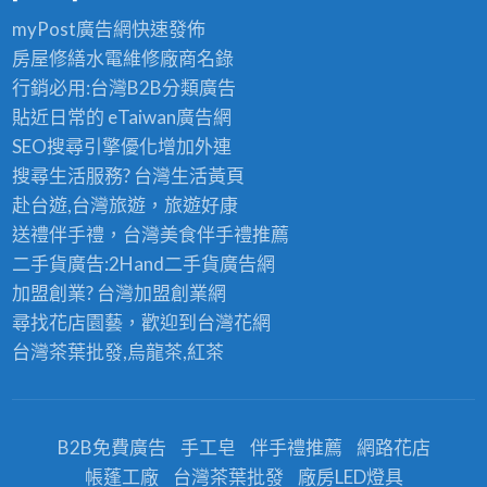
myPost廣告網
快速發佈
房屋修繕
水電維修廠商名錄
行銷必用:台灣B2B
分類廣告
貼近日常的
eTaiwan廣告網
SEO搜尋引擎優化
增加外連
搜尋生活服務? 台灣
生活黃頁
赴台遊,台灣旅遊
，旅遊好康
送禮伴手禮，台灣美食
伴手禮
推薦
二手貨廣告:2Hand
二手貨
廣告網
加盟創業? 台灣
加盟創業
網
尋找花店園藝，歡迎到
台灣花網
台灣茶葉批發
,烏龍茶,紅茶
B2B免費廣告
手工皂
伴手禮推薦
網路花店
帳蓬工廠
台灣茶葉批發
廠房LED燈具