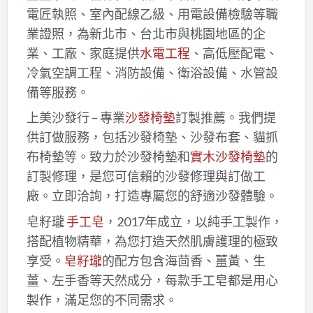
電匠執照、室內配線乙級、用電設備檢驗等職
業證照，為新北市、台北市與桃園地區的企
業、工廠、家庭提供
水電工程
、高低壓配電、
冷氣空調工程、消防設備、衛浴設備、水管設
備等服務。
上美沙發行 – 專業
沙發椅墊
訂製推薦。我們提
供訂做服務，包括沙發椅墊、沙發布套、貓抓
布椅墊等。致力於沙發椅墊和
實木沙發椅墊
的
訂製修理，是您可信賴的沙發修理與訂做工
廠。立即洽詢，打造專屬您的舒適沙發體驗。
皂籽瓏
手工皂
，2017年成立，以純手工製作，
搭配植物精華，為您打造天然肌膚護理的極致
享受。
皂籽瓏
的配方包含海茴香、薑黃、生
薑、左手香等天然成分，每款手工皂都是用心
製作，滿足您的不同需求。