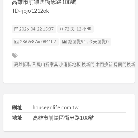
高雄市前鎮區衙忠路108號
ID~jojo1212ok
2026-04-22 15:37
72 天, 12 小時
廣告编號
2869e87ac0841b7
總瀏覽94 , 今天瀏覽0
高雄拆裝潢 鳳山拆家具 小港拆地板 換新門 木門換新 房間門換新
網址
housegolife.com.tw
地址
高雄市前鎮區衙忠路108號