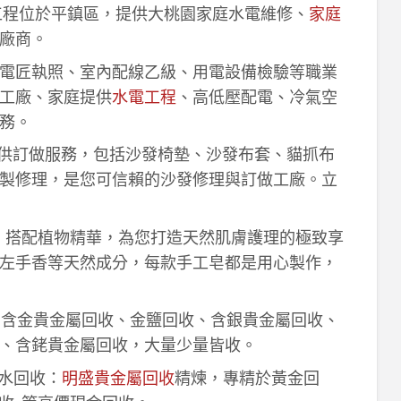
工程位於平鎮區，提供大桃園家庭水電維修、
家庭
廠商。
電匠執照、室內配線乙級、用電設備檢驗等職業
工廠、家庭提供
水電工程
、高低壓配電、冷氣空
務。
供訂做服務，包括沙發椅墊、沙發布套、貓抓布
製修理，是您可信賴的沙發修理與訂做工廠。立
作，搭配植物精華，為您打造天然肌膚護理的極致享
左手香等天然成分，每款手工皂都是用心製作，
！含金貴金屬回收、金鹽回收、含銀貴金屬回收、
、含銠貴金屬回收，大量少量皆收。
鈀水回收：
明盛貴金屬回收
精煉，專精於黃金回