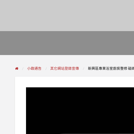
小啟通告
其它網站登錄宣傳
新興區專業浴室廚房整修 磁磚換