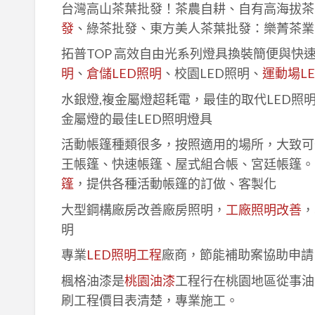
台灣高山茶葉批發！茶農自耕、自有高海拔茶
發
、綠茶批發、東方美人茶葉批發：樂菁茶業
拓普TOP 高效自由光系列燈具換裝簡便與快
明
、
倉儲LED照明
、校園LED照明、
運動場L
水銀燈,複金屬燈超耗電，最佳的取代LED照
金屬燈的最佳LED照明燈具
活動帳篷種類很多，按照適用的場所，大致可
王帳篷、快速帳篷、屋式組合帳、宮廷帳篷。
篷
，提供各種活動帳篷的訂做、客製化
大型鋼構廠房改善廠房照明，
工廠照明改善
，
明
專業
LED照明工程
廠商，節能補助案協助申請
楓格油漆是
桃園油漆
工程行在桃園地區從事油
刷工程價目表清楚，專業施工。