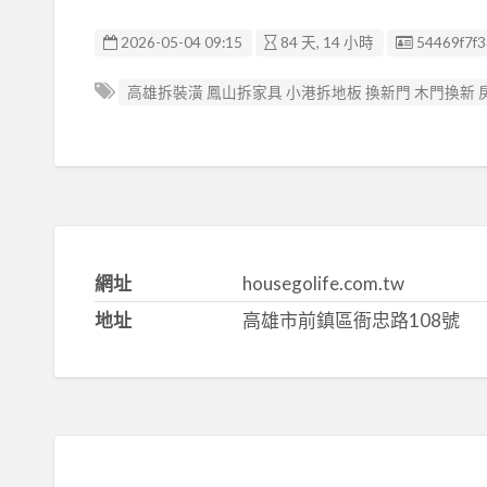
廣告编號
2026-05-04 09:15
84 天, 14 小時
54469f7f
高雄拆裝潢 鳳山拆家具 小港拆地板 換新門 木門換新
網址
housegolife.com.tw
地址
高雄市前鎮區衙忠路108號