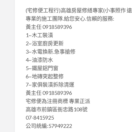
(宅修便工程行)高雄房屋修繕專家(小事照作 遠
專業的施工團隊.給您安心.信賴的服務:
黃主任 0918589396
1~木工裝潢
2~浴室廚房更新
3~水電換新.急事搶修
4~油漆防水
5~鐵屋鋁門窗
6~地磚突起整修
7~家俱裝潢拆除清運
黃主任 0918589396
宅修便為注冊商標 專業正派
高雄市前鎮區衙忠路108號
07-8415925
公司統編:57949222