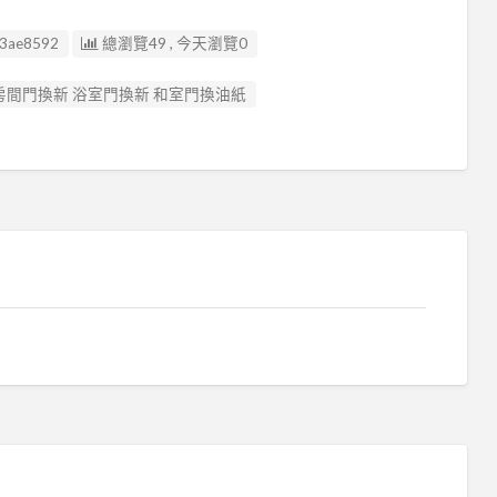
33ae8592
總瀏覽49 , 今天瀏覽0
 房間門換新 浴室門換新 和室門換油紙