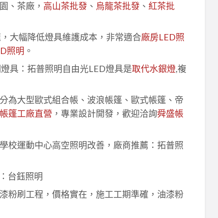
園、茶廠，
高山茶批發
、
烏龍茶批發
、
紅茶批
速，大幅降低燈具維護成本，非常適合
廠房LED照
ED照明
。
明燈具：拓普照明自由光LED燈具是
取代水銀燈
,複
分為大型歐式組合帳、波浪帳篷、歐式帳篷、帝
帳篷工廠直營
，專業設計開發，歡迎洽詢
舜盛帳
學校運動中心高空照明改善，廠商推薦：拓普照
：台鈺照明
漆粉刷工程，價格實在，施工工期準確，油漆粉