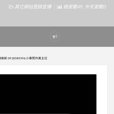
其它網站登錄宣傳
總瀏覽49 , 今天瀏覽0
Report
problem
新 0918589396 小事照作黃主任