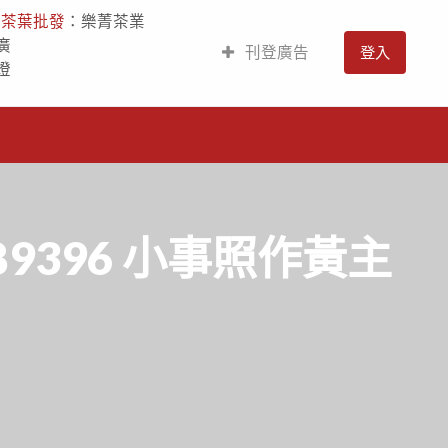
人
茶葉批發
：樂菁茶業
廣
刊登廣告
登入
燈
9396 小事照作黃主