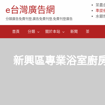
茶農
e台灣廣告網
準提
水銀
分類廣告免費刊登,廣告免費刊登,免費刊登廣告
茶
首頁
分類
關於本站
新聞
茶
新興區專業浴室廚房整