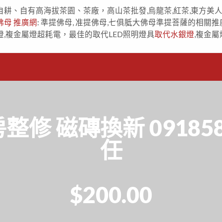
自耕、自有高海拔茶園、茶廠，高山茶批發,烏龍茶,紅茶,東方美
佛母 推廣網
: 準提佛母, 准提佛母,七俱胝大佛母準提菩薩的相關推
燈,複金屬燈超耗電，最佳的取代LED照明燈具
取代水銀燈
,複金屬
修 磁磚換新 091858
任
$200.00