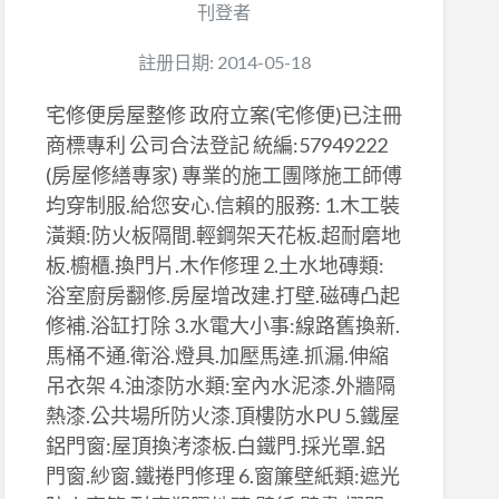
刊登者
註册日期: 2014-05-18
宅修便房屋整修 政府立案(宅修便)已注冊
商標專利 公司合法登記 統編:57949222
(房屋修繕專家) 專業的施工團隊施工師傅
均穿制服.給您安心.信賴的服務: 1.木工裝
潢類:防火板隔間.輕鋼架天花板.超耐磨地
板.櫥櫃.換門片.木作修理 2.土水地磚類:
浴室廚房翻修.房屋增改建.打壁.磁磚凸起
修補.浴缸打除 3.水電大小事:線路舊換新.
馬桶不通.衛浴.燈具.加壓馬達.抓漏.伸縮
吊衣架 4.油漆防水類:室內水泥漆.外牆隔
熱漆.公共場所防火漆.頂樓防水PU 5.鐵屋
鋁門窗:屋頂換洘漆板.白鐵門.採光罩.鋁
門窗.紗窗.鐵捲門修理 6.窗簾壁紙類:遮光