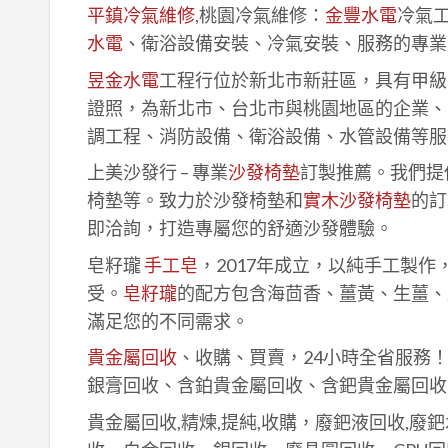
平鎮冷氣維修
,桃園冷氣維修：
金豐水電
冷氣
水電
、衛浴設備安裝、冷氣安裝、服務的專業
昱金水電
工程行位於新北市新莊區，具有甲級
證照，為新北市、台北市與桃園地區的企業、
調工程、消防設備、衛浴設備、水管設備等服
上美沙發行 – 專業
沙發椅墊
訂製推薦。我們提
椅墊等。致力於沙發椅墊和
實木沙發椅墊
的訂
即洽詢，打造專屬您的舒適沙發體驗。
皂籽瓏
手工皂
，2017年成立，以純手工製
受。
皂籽瓏
的配方包含海茴香、薑黃、生薑、
滿足您的不同需求。
貴金屬回收
、收購、買賣，24小時全省服務
銀膏回收、含鉑貴金屬回收、含鈀貴金屬回收
貴金屬回收,精煉,提純,收購，廢鈀液回收,廢