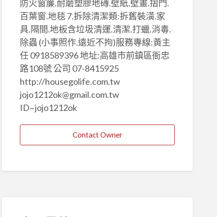
防火窗簾.耐磨塑膠地磚.壁紙.壁畫.摺門.
百葉窗.地毯 7.拆除清潔類:拆舊裝潢.家
具.隔間.地板含垃圾清運.清潔.打蠟.消毒.
除蟲 (小事照作.遠近不拘)服務專線:黃主
任 0918589396 地址:高雄市前鎮區衙忠
路108號 公司 07-8415925
http://housegolife.com.tw
jojo1212ok@gmail.com.tw
ID~jojo1212ok
Contact Owner