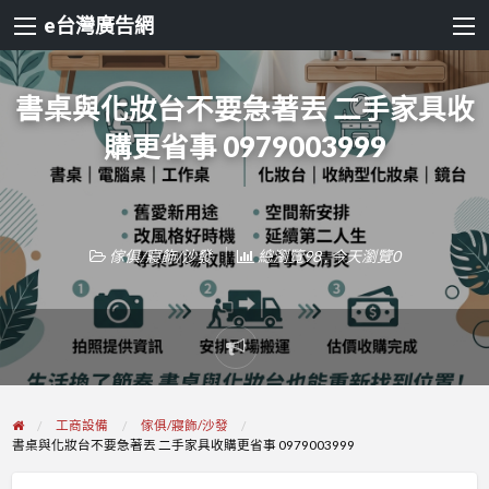
e台灣廣告網
書桌與化妝台不要急著丟 二手家具收
購更省事 0979003999
傢俱/寢飾/沙發
總瀏覽98 , 今天瀏覽0
Report
problem
工商設備
傢俱/寢飾/沙發
書桌與化妝台不要急著丟 二手家具收購更省事 0979003999