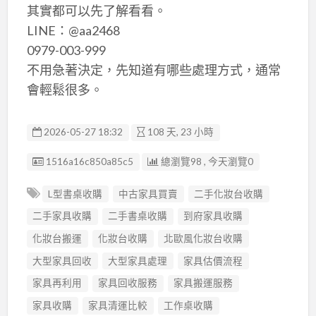
其實都可以先了解看看。
LINE：@aa2468
0979-003-999
不用急著決定，先知道有哪些處理方式，通常
會輕鬆很多。
2026-05-27 18:32
108 天, 23 小時
廣告编號
1516a16c850a85c5
總瀏覽98 , 今天瀏覽0
L型書桌收購
中古家具買賣
二手化妝台收購
二手家具收購
二手書桌收購
到府家具收購
化妝台搬運
化妝台收購
北歐風化妝台收購
大型家具回收
大型家具處理
家具估價流程
家具再利用
家具回收服務
家具搬運服務
家具收購
家具清運比較
工作桌收購