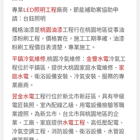
專業
LED照明工程
廠商，節能補助案協助申
請：台鈺照明
楓格油漆是
桃園油漆
工程行在桃園地區從事油
漆粉刷工程，價格實在，施工工期準確，油漆
粉刷工程價目表清楚，專業施工。
平鎮冷氣維修
,桃園冷氣維修：
金豐水電
冷氣工
程位於平鎮區，提供大桃園家庭水電維修、
家
庭水電
、衛浴設備安裝、冷氣安裝、服務的專
業廠商。
昱金水電
工程行位於新北市新莊區，具有甲級
電匠執照、室內配線乙級、用電設備檢驗等職
業證照，為新北市、台北市與桃園地區的企
業、工廠、家庭提供
水電工程
、高低壓配電、
冷氣空調工程、消防設備、衛浴設備、水管設