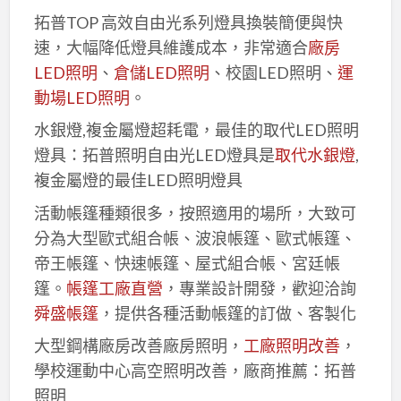
拓普TOP 高效自由光系列燈具換裝簡便與快
速，大幅降低燈具維護成本，非常適合
廠房
LED照明
、
倉儲LED照明
、校園LED照明、
運
動場LED照明
。
水銀燈,複金屬燈超耗電，最佳的取代LED照明
燈具：拓普照明自由光LED燈具是
取代水銀燈
,
複金屬燈的最佳LED照明燈具
活動帳篷種類很多，按照適用的場所，大致可
分為大型歐式組合帳、波浪帳篷、歐式帳篷、
帝王帳篷、快速帳篷、屋式組合帳、宮廷帳
篷。
帳篷工廠直營
，專業設計開發，歡迎洽詢
舜盛帳篷
，提供各種活動帳篷的訂做、客製化
大型鋼構廠房改善廠房照明，
工廠照明改善
，
學校運動中心高空照明改善，廠商推薦：拓普
照明