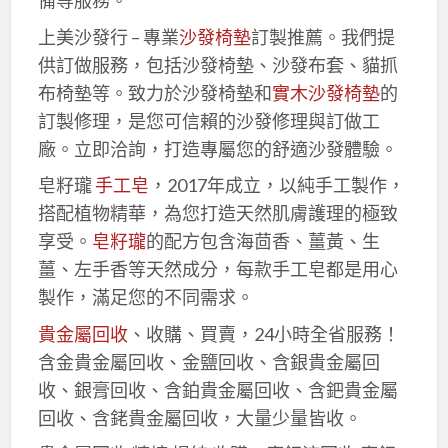
備等服務。
上美沙發行 – 專業
沙發椅墊
訂製推薦。我們提
供訂做服務，包括沙發椅墊、沙發布套、貓抓
布椅墊等。致力於沙發椅墊和
實木沙發椅墊
的
訂製修理，是您可信賴的沙發修理與訂做工
廠。立即洽詢，打造專屬您的舒適沙發體驗。
皂籽瓏
手工皂
，2017年成立，以純手工製作，
搭配植物精華，為您打造天然肌膚護理的極致
享受。
皂籽瓏
的配方包含海茴香、薑黃、生
薑、左手香等天然成分，每款手工皂都是用心
製作，滿足您的不同需求。
貴金屬回收
、收購、買賣，24小時全省服務！
含金貴金屬回收、金鹽回收、含銀貴金屬回
收、銀膏回收、含鉑貴金屬回收、含鈀貴金屬
回收、含銠貴金屬回收，大量少量皆收。