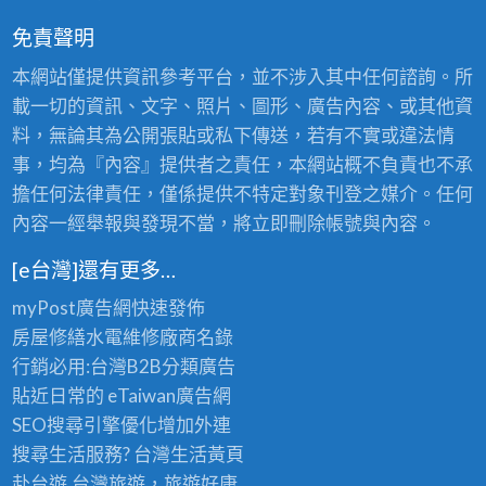
免責聲明
本網站僅提供資訊參考平台，並不涉入其中任何諮詢。所
載一切的資訊、文字、照片、圖形、廣告內容、或其他資
料，無論其為公開張貼或私下傳送，若有不實或違法情
事，均為『內容』提供者之責任，本網站概不負責也不承
擔任何法律責任，僅係提供不特定對象刊登之媒介。任何
內容一經舉報與發現不當，將立即刪除帳號與內容。
[e台灣]還有更多…
myPost廣告網
快速發佈
房屋修繕
水電維修廠商名錄
行銷必用:台灣B2B
分類廣告
貼近日常的
eTaiwan廣告網
SEO搜尋引擎優化
增加外連
搜尋生活服務? 台灣
生活黃頁
赴台遊,台灣旅遊
，旅遊好康