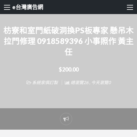
e台灣廣告網
枋寮和室門紙破洞換PS板專家 懸吊木
拉門修理 0918589396 小事照作 黃主
任
$200.00
系統家俱訂製
總瀏覽26 , 今天瀏覽0
Report
problem