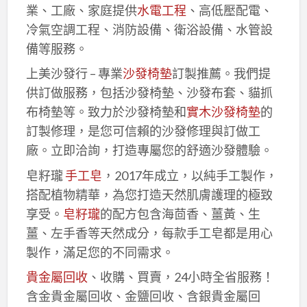
業、工廠、家庭提供
水電工程
、高低壓配電、
冷氣空調工程、消防設備、衛浴設備、水管設
備等服務。
上美沙發行 – 專業
沙發椅墊
訂製推薦。我們提
供訂做服務，包括沙發椅墊、沙發布套、貓抓
布椅墊等。致力於沙發椅墊和
實木沙發椅墊
的
訂製修理，是您可信賴的沙發修理與訂做工
廠。立即洽詢，打造專屬您的舒適沙發體驗。
皂籽瓏
手工皂
，2017年成立，以純手工製作，
搭配植物精華，為您打造天然肌膚護理的極致
享受。
皂籽瓏
的配方包含海茴香、薑黃、生
薑、左手香等天然成分，每款手工皂都是用心
製作，滿足您的不同需求。
貴金屬回收
、收購、買賣，24小時全省服務！
含金貴金屬回收、金鹽回收、含銀貴金屬回