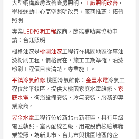
大型鋼構廠房改善廠房照明，
工廠照明改善
，
學校運動中心高空照明改善，廠商推薦：拓普
照明
專業
LED照明工程
廠商，節能補助案協助申
請：台鈺照明
楓格油漆是
桃園油漆
工程行在桃園地區從事油
漆粉刷工程，價格實在，施工工期準確，油漆
粉刷工程價目表清楚，專業施工。
平鎮冷氣維修
,桃園冷氣維修：
金豐水電
冷氣工
程位於平鎮區，提供大桃園家庭水電維修、
家
庭水電
、衛浴設備安裝、冷氣安裝、服務的專
業廠商。
昱金水電
工程行位於新北市新莊區，具有甲級
電匠執照、室內配線乙級、用電設備檢驗等職
業證照，為新北市、台北市與桃園地區的企