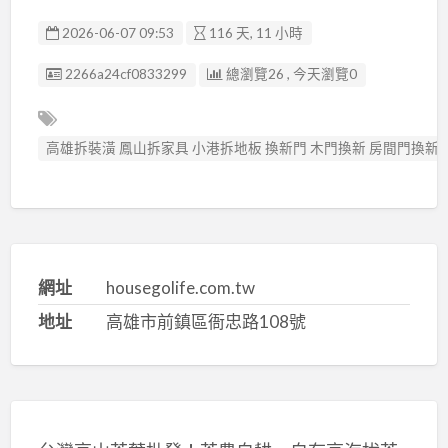
2026-06-07 09:53
116 天, 11 小時
廣告编號
2266a24cf0833299
總瀏覽26 , 今天瀏覽0
高雄拆裝潢 鳳山拆家具 小港拆地板 換新門 木門換新 房間門換新
網址
housegolife.com.tw
地址
高雄市前鎮區衙忠路108號