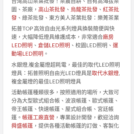
台灣高山茶葉批發！茶農自耕、自有高海拔茶
園、茶廠，
高山茶批發
、
烏龍茶批發
、
紅茶批
發
、綠茶批發、東方美人茶葉批發：樂菁茶業
拓普TOP 高效自由光系列燈具換裝簡便與快
速，大幅降低燈具維護成本，非常適合
廠房
LED照明
、
倉儲LED照明
、校園LED照明、
運
動場LED照明
。
水銀燈,複金屬燈超耗電，最佳的取代LED照明
燈具：拓普照明自由光LED燈具是
取代水銀燈
,
複金屬燈的最佳LED照明燈具
活動帳篷種類很多，按照適用的場所，大致可
分為大型歐式組合帳、波浪帳篷、歐式帳篷、
帝王帳篷、快速帳篷、屋式組合帳、宮廷帳
篷。
帳篷工廠直營
，專業設計開發，歡迎洽詢
舜盛帳篷
，提供各種活動帳篷的訂做、客製化