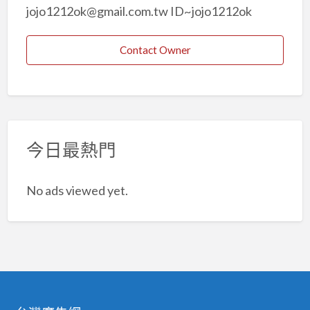
jojo1212ok@gmail.com.tw ID~jojo1212ok
Contact Owner
今日最熱門
No ads viewed yet.