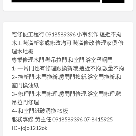
宅修便工程行 0918589396 小事照作.遠近不拘
木工裝潢新案或修改均可 裝潢修改 修理家俱 修
理木地板
專業修理木門 懸吊拉門 和室門 浴室塑鋼門
1~一片門也有修理跟換新哦.遠近不拘.數量不拘
2~換新門:木門換新.房間門換新.浴室門換新.和
室門換油紙
3~修理門:木門修理.房間門修理.浴室門修理.懸
吊拉門修理
4~和室門紙破洞換PS板
服務專線:黃主任 0918589396 07-8415925
ID~jojo1212ok