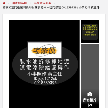
居家服務類
系統家俱訂製
枋寮和室門紙破洞換PS板專家 懸吊木拉門修理 0918589396 小事照作 黃主任
所有相片
(2)