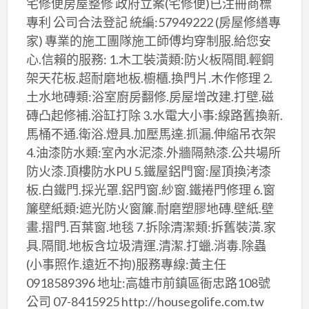
宅修便房屋整修 政府立案(宅修便)已注冊商標
專利 公司合法登記 統編:57949222 (房屋修繕專
家) 專業的施工團隊施工師傅均穿制服.給您安
心.信賴的服務: 1.木工裝潢類:防火板隔間.輕鋼
架天花板.超耐磨地板.櫥櫃.換門片.木作修理 2.
土水地磚類:浴室廚房翻修.房屋增改建.打壁.磁
磚凸起修補.浴缸打除 3.水電大小事:線路舊換新.
馬桶不通.衛浴.燈具.加壓馬達.抓漏.伸縮吊衣架
4.油漆防水類:室內水泥漆.外牆隔熱漆.公共場所
防火漆.頂樓防水PU 5.鐵屋鋁門窗:屋頂換洘漆
板.白鐵門.採光罩.鋁門窗.紗窗.鐵捲門修理 6.窗
簾壁紙類:遮光防火窗簾.耐磨塑膠地磚.壁紙.壁
畫.摺門.百葉窗.地毯 7.拆除清潔類:拆舊裝潢.家
具.隔間.地板含垃圾清運.清潔.打蠟.消毒.除蟲
(小事照作.遠近不拘)服務專線:黃主任
0918589396 地址:高雄市前鎮區衙忠路108號
公司 07-8415925 http://housegolife.com.tw