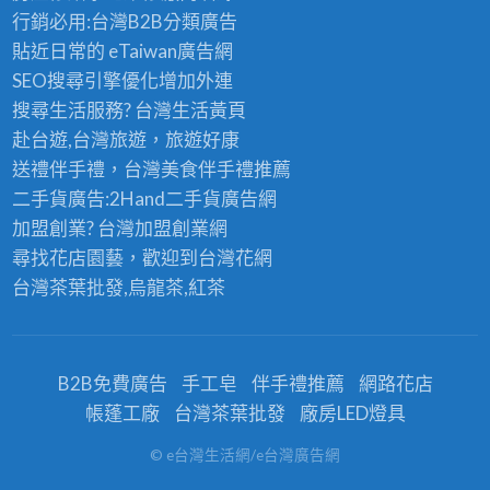
行銷必用:台灣B2B
分類廣告
貼近日常的
eTaiwan廣告網
SEO搜尋引擎優化
增加外連
搜尋生活服務? 台灣
生活黃頁
赴台遊,台灣旅遊
，旅遊好康
送禮伴手禮，台灣美食
伴手禮
推薦
二手貨廣告:2Hand
二手貨
廣告網
加盟創業? 台灣
加盟創業
網
尋找花店園藝，歡迎到
台灣花網
台灣茶葉批發
,烏龍茶,紅茶
B2B免費廣告
手工皂
伴手禮推薦
網路花店
帳蓬工廠
台灣茶葉批發
廠房LED燈具
© e台灣生活網/e台灣廣告網