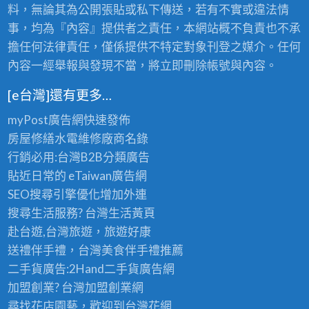
料，無論其為公開張貼或私下傳送，若有不實或違法情
事，均為『內容』提供者之責任，本網站概不負責也不承
擔任何法律責任，僅係提供不特定對象刊登之媒介。任何
內容一經舉報與發現不當，將立即刪除帳號與內容。
[e台灣]還有更多…
myPost廣告網
快速發佈
房屋修繕
水電維修廠商名錄
行銷必用:台灣B2B
分類廣告
貼近日常的
eTaiwan廣告網
SEO搜尋引擎優化
增加外連
搜尋生活服務? 台灣
生活黃頁
赴台遊,台灣旅遊
，旅遊好康
送禮伴手禮，台灣美食
伴手禮
推薦
二手貨廣告:2Hand
二手貨
廣告網
加盟創業? 台灣
加盟創業
網
尋找花店園藝，歡迎到
台灣花網