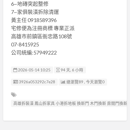
6~地磚突起整修
7~家俱裝潢拆除清運
黃主任 0918589396
宅修便為注冊商標 專業正派
高雄市前鎮區衙忠路108號
07-8415925
公司統編:57949222
2026-05-14 10:25
94 天, 6 小時
廣告编號
3926a053292c7e28
總瀏覽89 , 今天瀏覽0
高雄拆裝潢 鳳山拆家具 小港拆地板 換新門 木門換新 房間門換新