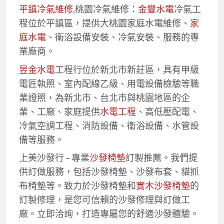
平鎮冷氣維修
,桃園冷氣維修：
金豐水電
冷氣工
程位於平鎮區，提供大桃園家庭水電維修、
家
庭水電
、衛浴設備安裝、冷氣安裝、服務的專
業廠商。
昱金水電
工程行位於新北市新莊區，具有甲級
電匠執照、室內配線乙級、用電設備檢驗等職
業證照，為新北市、台北市與桃園地區的企
業、工廠、家庭提供
水電工程
、高低壓配電、
冷氣空調工程、消防設備、衛浴設備、水管設
備等服務。
上美沙發行 – 專業
沙發椅墊
訂製推薦。我們提
供訂做服務，包括沙發椅墊、沙發布套、貓抓
布椅墊等。致力於沙發椅墊和
實木沙發椅墊
的
訂製修理，是您可信賴的沙發修理與訂做工
廠。立即洽詢，打造專屬您的舒適沙發體驗。