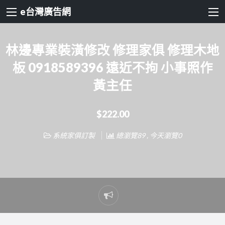
e台灣廣告網
林邊專業裝潢修改 修理家俱 修理木地
板 0918589396 遠近不拘 小事照作
黃主任
$222.00
系統家俱訂製
總瀏覽89 , 今天瀏覽0
Report
problem