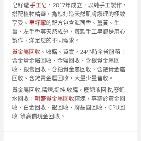
皂籽瓏
手工皂
，2017年成立，以純手工製作，
搭配植物精華，為您打造天然肌膚護理的極致
享受。
皂籽瓏
的配方包含海茴香、薑黃、生
薑、左手香等天然成分，每款手工皂都是用心
製作，滿足您的不同需求。
貴金屬回收
、收購、買賣，24小時全省服務！
含金貴金屬回收、金鹽回收、含銀貴金屬回
收、銀膏回收、含鉑貴金屬回收、含鈀貴金屬
回收、含銠貴金屬回收，大量少量皆收。
貴金屬回收,精煉,提純,收購，廢鈀液回收,廢鈀
水回收：
明盛貴金屬回收
精煉，專精於黃金回
收、白金回收、銀回收、廢晶圓回收、CPU回
收..等高價現金回收。