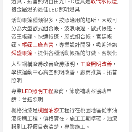
燈具：拓普照明自由光LED燈具是
取代水銀燈
,
複金屬燈的最佳LED照明燈具
活動帳篷種類很多，按照適用的場所，大致可
分為大型歐式組合帳、波浪帳篷、歐式帳篷、
帝王帳篷、快速帳篷、屋式組合帳、宮廷帳
篷。
帳篷工廠直營
，專業設計開發，歡迎洽詢
舜盛帳篷
，提供各種活動帳篷的訂做、客製化
大型鋼構廠房改善廠房照明，
工廠照明改善
，
學校運動中心高空照明改善，廠商推薦：拓普
照明
專業
LED照明工程
廠商，節能補助案協助申
請：台鈺照明
楓格油漆是
桃園油漆
工程行在桃園地區從事油
漆粉刷工程，價格實在，施工工期準確，油漆
粉刷工程價目表清楚，專業施工。