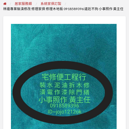
居家服務類
系統家俱訂製
林邊專業裝潢修改 修理家俱 修理木地板 0918589396 遠近不拘 小事照作 黃主任