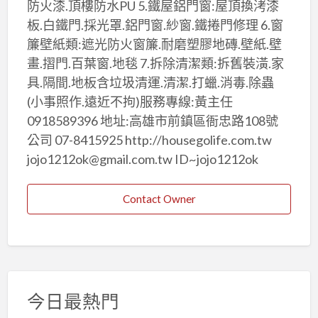
防火漆.頂樓防水PU 5.鐵屋鋁門窗:屋頂換洘漆
板.白鐵門.採光罩.鋁門窗.紗窗.鐵捲門修理 6.窗
簾壁紙類:遮光防火窗簾.耐磨塑膠地磚.壁紙.壁
畫.摺門.百葉窗.地毯 7.拆除清潔類:拆舊裝潢.家
具.隔間.地板含垃圾清運.清潔.打蠟.消毒.除蟲
(小事照作.遠近不拘)服務專線:黃主任
0918589396 地址:高雄市前鎮區衙忠路108號
公司 07-8415925 http://housegolife.com.tw
jojo1212ok@gmail.com.tw ID~jojo1212ok
Contact Owner
今日最熱門