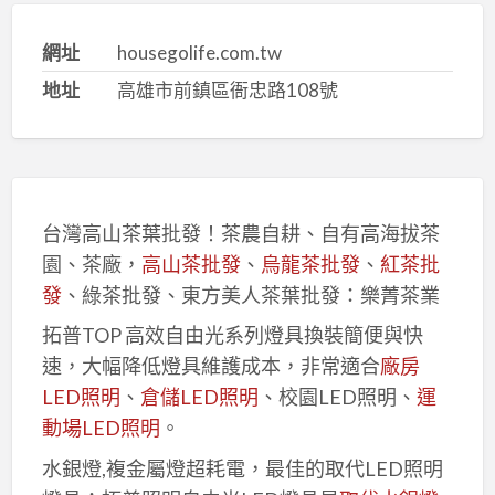
網址
housegolife.com.tw
地址
高雄市前鎮區衙忠路108號
台灣高山茶葉批發！茶農自耕、自有高海拔茶
園、茶廠，
高山茶批發
、
烏龍茶批發
、
紅茶批
發
、綠茶批發、東方美人茶葉批發：樂菁茶業
拓普TOP 高效自由光系列燈具換裝簡便與快
速，大幅降低燈具維護成本，非常適合
廠房
LED照明
、
倉儲LED照明
、校園LED照明、
運
動場LED照明
。
水銀燈,複金屬燈超耗電，最佳的取代LED照明