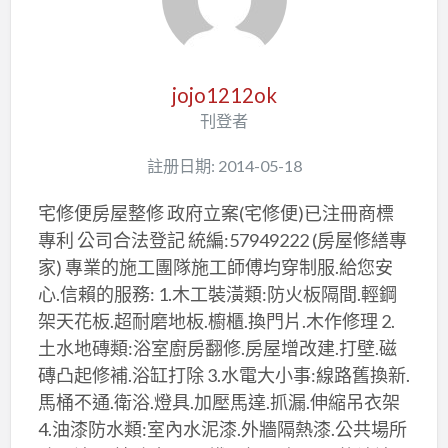
jojo1212ok
刊登者
註册日期: 2014-05-18
宅修便房屋整修 政府立案(宅修便)已注冊商標
專利 公司合法登記 統編:57949222 (房屋修繕專
家) 專業的施工團隊施工師傅均穿制服.給您安
心.信賴的服務: 1.木工裝潢類:防火板隔間.輕鋼
架天花板.超耐磨地板.櫥櫃.換門片.木作修理 2.
土水地磚類:浴室廚房翻修.房屋增改建.打壁.磁
磚凸起修補.浴缸打除 3.水電大小事:線路舊換新.
馬桶不通.衛浴.燈具.加壓馬達.抓漏.伸縮吊衣架
4.油漆防水類:室內水泥漆.外牆隔熱漆.公共場所