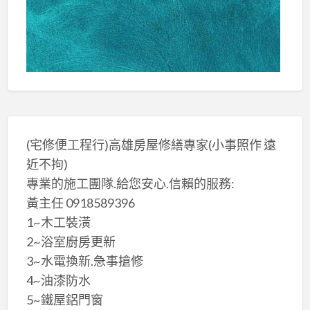
(宅修便工程行)高雄房屋修繕專家(小事照作 遠
近不拘)
專業的施工團隊.給您安心.信賴的服務:
黃主任 0918589396
1~木工裝潢
2~浴室廚房更新
3~水電換新.急事搶修
4~油漆防水
5~鐵屋鋁門窗