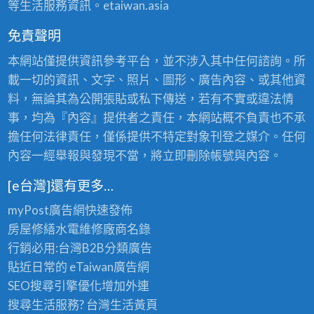
等生活服務資訊。etaiwan.asia
免責聲明
本網站僅提供資訊參考平台，並不涉入其中任何諮詢。所
載一切的資訊、文字、照片、圖形、廣告內容、或其他資
料，無論其為公開張貼或私下傳送，若有不實或違法情
事，均為『內容』提供者之責任，本網站概不負責也不承
擔任何法律責任，僅係提供不特定對象刊登之媒介。任何
內容一經舉報與發現不當，將立即刪除帳號與內容。
[e台灣]還有更多…
myPost廣告網
快速發佈
房屋修繕
水電維修廠商名錄
行銷必用:台灣B2B
分類廣告
貼近日常的
eTaiwan廣告網
SEO搜尋引擎優化
增加外連
搜尋生活服務? 台灣
生活黃頁