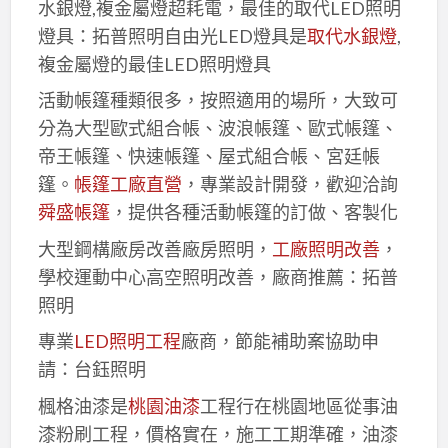
水銀燈,複金屬燈超耗電，最佳的取代LED照明
燈具：拓普照明自由光LED燈具是
取代水銀燈
,
複金屬燈的最佳LED照明燈具
活動帳篷種類很多，按照適用的場所，大致可
分為大型歐式組合帳、波浪帳篷、歐式帳篷、
帝王帳篷、快速帳篷、屋式組合帳、宮廷帳
篷。
帳篷工廠直營
，專業設計開發，歡迎洽詢
舜盛帳篷
，提供各種活動帳篷的訂做、客製化
大型鋼構廠房改善廠房照明，
工廠照明改善
，
學校運動中心高空照明改善，廠商推薦：拓普
照明
專業
LED照明工程
廠商，節能補助案協助申
請：台鈺照明
楓格油漆是
桃園油漆
工程行在桃園地區從事油
漆粉刷工程，價格實在，施工工期準確，油漆