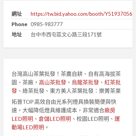
網址
https://tw.bid.yahoo.com/booth/Y519370568
Phone
0985-983777
地址
台中市西屯區文心路三段171號
台灣高山茶葉批發！茶農自耕、自有高海拔茶
園、茶廠，
高山茶批發
、
烏龍茶批發
、
紅茶批
發
、綠茶批發、東方美人茶葉批發：樂菁茶業
拓普TOP 高效自由光系列燈具換裝簡便與快
速，大幅降低燈具維護成本，非常適合
廠房
LED照明
、
倉儲LED照明
、校園LED照明、
運
動場LED照明
。