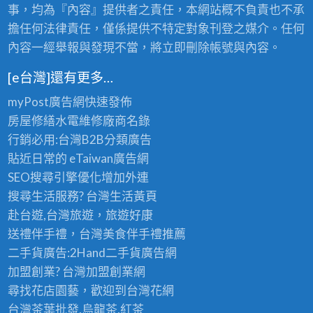
事，均為『內容』提供者之責任，本網站概不負責也不承
擔任何法律責任，僅係提供不特定對象刊登之媒介。任何
內容一經舉報與發現不當，將立即刪除帳號與內容。
[e台灣]還有更多…
myPost廣告網
快速發佈
房屋修繕
水電維修廠商名錄
行銷必用:台灣B2B
分類廣告
貼近日常的
eTaiwan廣告網
SEO搜尋引擎優化
增加外連
搜尋生活服務? 台灣
生活黃頁
赴台遊,台灣旅遊
，旅遊好康
送禮伴手禮，台灣美食
伴手禮
推薦
二手貨廣告:2Hand
二手貨
廣告網
加盟創業? 台灣
加盟創業
網
尋找花店園藝，歡迎到
台灣花網
台灣茶葉批發
,烏龍茶,紅茶