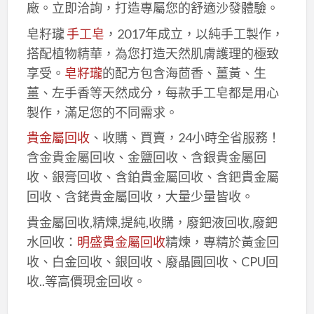
廠。立即洽詢，打造專屬您的舒適沙發體驗。
皂籽瓏
手工皂
，2017年成立，以純手工製作，
搭配植物精華，為您打造天然肌膚護理的極致
享受。
皂籽瓏
的配方包含海茴香、薑黃、生
薑、左手香等天然成分，每款手工皂都是用心
製作，滿足您的不同需求。
貴金屬回收
、收購、買賣，24小時全省服務！
含金貴金屬回收、金鹽回收、含銀貴金屬回
收、銀膏回收、含鉑貴金屬回收、含鈀貴金屬
回收、含銠貴金屬回收，大量少量皆收。
貴金屬回收,精煉,提純,收購，廢鈀液回收,廢鈀
水回收：
明盛貴金屬回收
精煉，專精於黃金回
收、白金回收、銀回收、廢晶圓回收、CPU回
收..等高價現金回收。