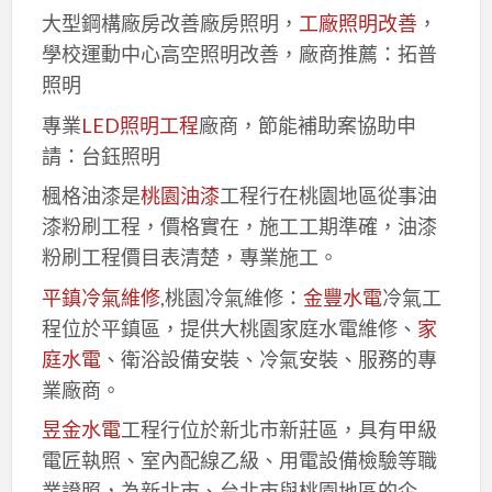
大型鋼構廠房改善廠房照明，
工廠照明改善
，
學校運動中心高空照明改善，廠商推薦：拓普
照明
專業
LED照明工程
廠商，節能補助案協助申
請：台鈺照明
楓格油漆是
桃園油漆
工程行在桃園地區從事油
漆粉刷工程，價格實在，施工工期準確，油漆
粉刷工程價目表清楚，專業施工。
平鎮冷氣維修
,桃園冷氣維修：
金豐水電
冷氣工
程位於平鎮區，提供大桃園家庭水電維修、
家
庭水電
、衛浴設備安裝、冷氣安裝、服務的專
業廠商。
昱金水電
工程行位於新北市新莊區，具有甲級
電匠執照、室內配線乙級、用電設備檢驗等職
業證照，為新北市、台北市與桃園地區的企