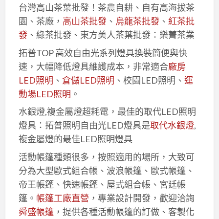
台灣高山茶葉批發！茶農自耕、自有高海拔茶
園、茶廠，
高山茶批發
、
烏龍茶批發
、
紅茶批
發
、綠茶批發、東方美人茶葉批發：樂菁茶業
拓普TOP 高效自由光系列燈具換裝簡便與快
速，大幅降低燈具維護成本，非常適合
廠房
LED照明
、
倉儲LED照明
、校園LED照明、
運
動場LED照明
。
水銀燈,複金屬燈超耗電，最佳的取代LED照明
燈具：拓普照明自由光LED燈具是
取代水銀燈
,
複金屬燈的最佳LED照明燈具
活動帳篷種類很多，按照適用的場所，大致可
分為大型歐式組合帳、波浪帳篷、歐式帳篷、
帝王帳篷、快速帳篷、屋式組合帳、宮廷帳
篷。
帳篷工廠直營
，專業設計開發，歡迎洽詢
舜盛帳篷
，提供各種活動帳篷的訂做、客製化