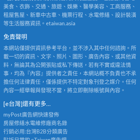
美食、衣飾、交通、旅遊、娛樂、醫學美容、工商服務、
租屋售屋、新車中古車、機票行程、水電修繕、設計裝潢
等生活服務資訊。etaiwan.asia
免責聲明
本網站僅提供資訊參考平台，並不涉入其中任何諮詢。所
載一切的資訊、文字、照片、圖形、廣告內容、或其他資
料，無論其為公開張貼或私下傳送，若有不實或違法情
事，均為『內容』提供者之責任，本網站概不負責也不承
擔任何法律責任，僅係提供不特定對象刊登之媒介。任何
內容一經舉報與發現不當，將立即刪除帳號與內容。
[e台灣]還有更多…
myPost廣告網
快速發佈
房屋修繕
水電維修廠商名錄
行銷必用:台灣B2B
分類廣告
貼近日常的
eTaiwan廣告網