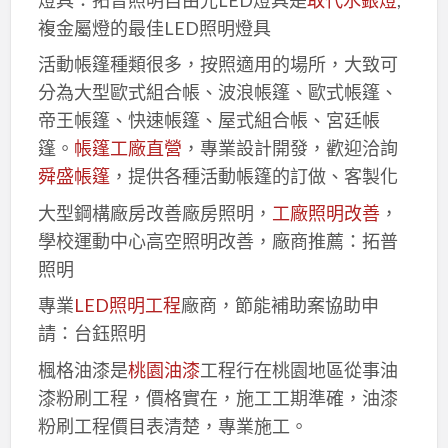
複金屬燈的最佳LED照明燈具
活動帳篷種類很多，按照適用的場所，大致可
分為大型歐式組合帳、波浪帳篷、歐式帳篷、
帝王帳篷、快速帳篷、屋式組合帳、宮廷帳
篷。
帳篷工廠直營
，專業設計開發，歡迎洽詢
舜盛帳篷
，提供各種活動帳篷的訂做、客製化
大型鋼構廠房改善廠房照明，
工廠照明改善
，
學校運動中心高空照明改善，廠商推薦：拓普
照明
專業
LED照明工程
廠商，節能補助案協助申
請：台鈺照明
楓格油漆是
桃園油漆
工程行在桃園地區從事油
漆粉刷工程，價格實在，施工工期準確，油漆
粉刷工程價目表清楚，專業施工。