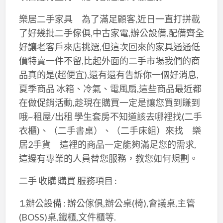
樂居二手家具 為了滿足顧客,近日一直打拼載
了好幾批二手傢俱,中古家電,辦公設備,配備齊全
好讓老客戶來店挑選,但這次回來的家具通通低
價特賣一件不留,比起外面的二手市場我們的商
品真的是(超便宜),還有還有告訴你一個好消息,
夏季商品 冰箱、冷氣、電風扇,這些商品最近都
在做促銷活動,趁現在購買一定是讓您買到賺到
哦~租屋/出租 學生套房不知道該去哪裡找(二手
衣櫃)、（二手書桌）、（二手床組）來找 樂
居2手貨 這裡的商品一定能夠滿足您的需求,
這邊有專業的人員替您服務，教您如何規劃。
二手 收購 購買 服務項目 :
1.辦公設備 : 辦公傢俱,辦公桌(椅),會議桌,主管
(BOSS)桌,鐵櫃,文件櫃等.