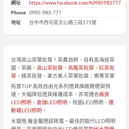
網址
https://www.facebook.com/h0985983777
Phone
0985-983-777
地址
台中市西屯區文心路三段171號
台灣高山茶葉批發！茶農自耕、自有高海拔茶
園、茶廠，
高山茶批發
、
烏龍茶批發
、
紅茶批
發
、綠茶批發、東方美人茶葉批發：樂菁茶業
拓普TOP 高效自由光系列燈具換裝簡便與快
速，大幅降低燈具維護成本，非常適合
廠房
LED照明
、
倉儲LED照明
、校園LED照明、
運
動場LED照明
。
水銀燈,複金屬燈超耗電，最佳的取代LED照明
燈具：拓普照明自由光LED燈具是
取代水銀燈
,