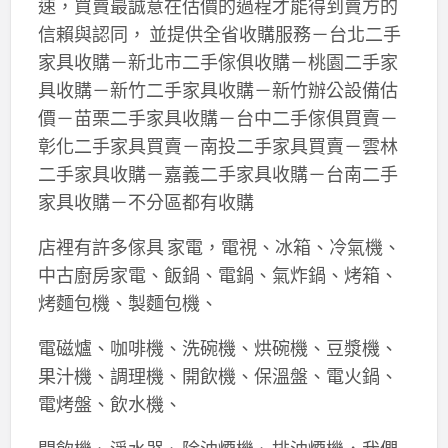
速，買賣最誠意在估價的過程才能得到賣方的
信賴與認同， 並提供全省收購服務－台北二手
家具收購－新北市二手傢俱收購－桃園二手家
具收購－新竹二手家具收購－新竹辦公設備估
價－苗栗二手家具收購－台中二手傢俱買賣－
彰化二手家具買賣－南投二手家具買賣－雲林
二手家具收購－嘉義二手家具收購－台南二手
家具收購－不分區都有收購
店裡有許多傢具 家電，電視、冰箱、冷氣機、
中古廚房家電、飯鍋、電鍋、氣炸鍋、烤箱、
烤麵包機、製麵包機、
電磁爐、咖啡機、洗碗機、烘碗機、豆漿機、
果汁機、調理機、開飲機、保溫盤、電火鍋、
電烤盤、飲水機、