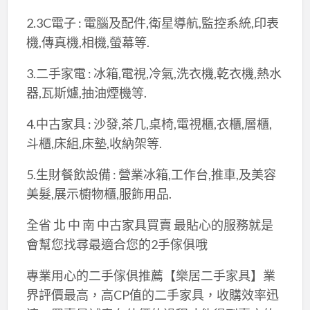
2.3C電子 : 電腦及配件,衛星導航,監控系統,印表
機,傳真機,相機,螢幕等.
3.二手家電 : 冰箱,電視,冷氣,洗衣機,乾衣機,熱水
器,瓦斯爐,抽油煙機等.
4.中古家具 : 沙發,茶几,桌椅,電視櫃,衣櫃,層櫃,
斗櫃,床組,床墊,收納架等.
5.生財餐飲設備 : 營業冰箱,工作台,推車,及美容
美髮,展示櫥物櫃,服飾用品.
全省 北 中 南 中古家具買賣 最貼心的服務就是
會幫您找尋最適合您的2手傢俱哦
專業用心的二手傢俱推薦【樂居二手家具】業
界評價最高，高CP值的二手家具，收購效率迅