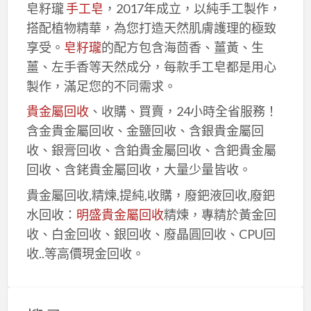
皂籽瓏
手工皂
，2017年成立，以純手工製作，
搭配植物精華，為您打造天然肌膚護理的極致
享受。
皂籽瓏
的配方包含海茴香、薑黃、生
薑、左手香等天然成分，每款手工皂都是用心
製作，滿足您的不同需求。
貴金屬回收
、收購、買賣，24小時全省服務！
含金貴金屬回收、金鹽回收、含銀貴金屬回
收、銀膏回收、含鉑貴金屬回收、含鈀貴金屬
回收、含銠貴金屬回收，大量少量皆收。
貴金屬回收,精煉,提純,收購，廢鈀液回收,廢鈀
水回收：
明盛貴金屬回收
精煉，專精於黃金回
收、白金回收、銀回收、廢晶圓回收、CPU回
收..等高價現金回收。