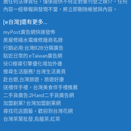
擔任何法律責任，僅係提供不特定對象刊登之媒介。任何
內容一經舉報與發現不當，將立即刪除帳號與內容。
[e台灣]還有更多…
myPost廣告網
快速發佈
房屋修繕
水電維修廠商名錄
行銷必用:台灣B2B
分類廣告
貼近日常的
eTaiwan廣告網
SEO搜尋引擎優化
增加外連
搜尋生活服務? 台灣
生活黃頁
赴台遊,台灣旅遊
，旅遊好康
送禮伴手禮，台灣美食
伴手禮
推薦
二手貨廣告:2Hand
二手貨
廣告網
加盟創業? 台灣
加盟創業
網
尋找花店園藝，歡迎到
台灣花網
台灣茶葉批發
,烏龍茶,紅茶