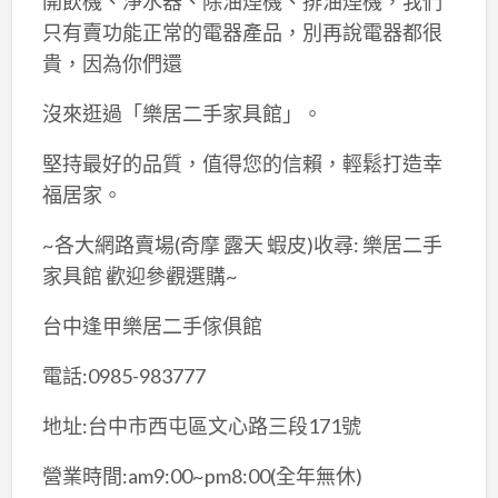
開飲機、淨水器、除油煙機、排油煙機，我們
只有賣功能正常的電器產品，別再說電器都很
貴，因為你們還
沒來逛過「樂居二手家具館」。
堅持最好的品質，值得您的信賴，輕鬆打造幸
福居家。
~各大網路賣場(奇摩 露天 蝦皮)收尋: 樂居二手
家具館 歡迎參觀選購~
台中逢甲樂居二手傢俱館
電話:0985-983777
地址:台中市西屯區文心路三段171號
營業時間:am9:00~pm8:00(全年無休)