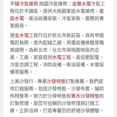
平鎮冷氣維修
,桃園冷氣維修：
金豐水電
冷氣工
程位於平鎮區，提供大桃園家庭水電維修、
家
庭水電
、衛浴設備安裝、冷氣安裝、服務的專
業廠商。
昱金水電
工程行位於新北市新莊區，具有甲級
電匠執照、室內配線乙級、用電設備檢驗等職
業證照，為新北市、台北市與桃園地區的企
業、工廠、家庭提供
水電工程
、高低壓配電、
冷氣空調工程、消防設備、衛浴設備、水管設
備等服務。
上美沙發行 – 專業
沙發椅墊
訂製推薦。我們提
供訂做服務，包括沙發椅墊、沙發布套、貓抓
布椅墊等。致力於沙發椅墊和
實木沙發椅墊
的
訂製修理，是您可信賴的沙發修理與訂做工
廠。立即洽詢，打造專屬您的舒適沙發體驗。