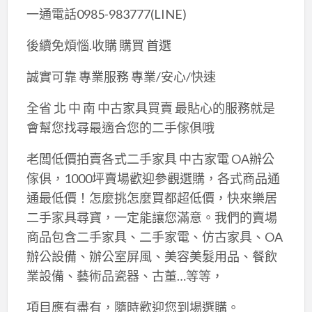
一通電話0985-983777(LINE)
後續免煩惱.收購 購買 首選
誠實可靠 專業服務 專業/安心/快速
全省 北 中 南 中古家具買賣 最貼心的服務就是
會幫您找尋最適合您的二手傢俱哦
老闆低價拍賣各式二手家具 中古家電 OA辦公
傢俱，1000坪賣場歡迎參觀選購，各式商品通
通最低價！怎麼挑怎麼買都超低價，快來樂居
二手家具尋寶，一定能讓您滿意。我們的賣場
商品包含二手家具、二手家電、仿古家具、OA
辦公設備、辦公室屏風、美容美髮用品、餐飲
業設備、藝術品瓷器、古董…等等，
項目應有盡有，隨時歡迎您到場選購。