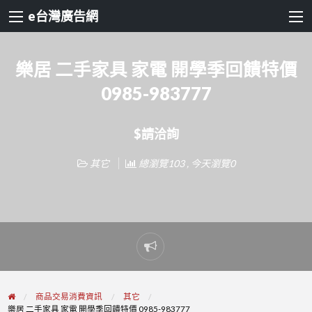
e台灣廣告網
樂居 二手家具 家電 開學季回饋特價
0985-983777
$請洽詢
其它
總瀏覽103 , 今天瀏覽0
Report
problem
商品交易消費資訊
其它
樂居 二手家具 家電 開學季回饋特價 0985-983777