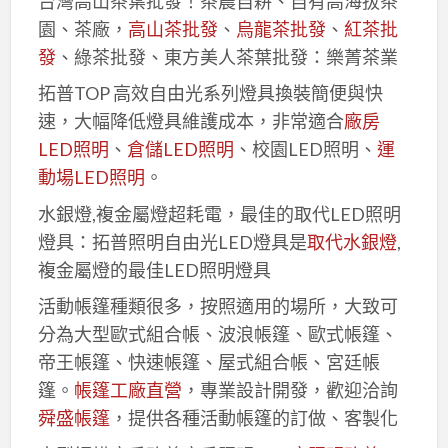
台灣高山茶葉批發！茶農自耕、自有高海拔茶
園、茶廠，
高山茶批發
、
烏龍茶批發
、
紅茶批
發
、綠茶批發、東方美人茶葉批發：樂菁茶業
拓普TOP 高效自由光系列燈具換裝簡便與快
速，大幅降低燈具維護成本，非常適合
廠房
LED照明
、
倉儲LED照明
、校園LED照明、
運
動場LED照明
。
水銀燈,複金屬燈超耗電，最佳的取代LED照明
燈具：拓普照明自由光LED燈具是
取代水銀燈
,
複金屬燈的最佳LED照明燈具
活動帳篷種類很多，按照適用的場所，大致可
分為大型歐式組合帳、波浪帳篷、歐式帳篷、
帝王帳篷、快速帳篷、屋式組合帳、宮廷帳
篷。
帳篷工廠直營
，專業設計開發，歡迎洽詢
舜盛帳篷
，提供各種活動帳篷的訂做、客製化