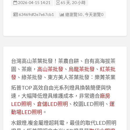
2026-04-15 14:21
65 天, 20 小時
廣告编號
63469df2e7e67cb1
總瀏覽50 , 今天瀏覽0
台灣高山茶葉批發！茶農自耕、自有高海拔茶
園、茶廠，
高山茶批發
、
烏龍茶批發
、
紅茶批
發
、綠茶批發、東方美人茶葉批發：樂菁茶業
拓普TOP 高效自由光系列燈具換裝簡便與快
速，大幅降低燈具維護成本，非常適合
廠房
LED照明
、
倉儲LED照明
、校園LED照明、
運
動場LED照明
。
水銀燈,複金屬燈超耗電，最佳的取代LED照明