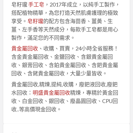
皂籽瓏
手工皂
，2017年成立，以純手工製作，
搭配植物精華，為您打造天然肌膚護理的極致
享受。
皂籽瓏
的配方包含海茴香、薑黃、生
薑、左手香等天然成分，每款手工皂都是用心
製作，滿足您的不同需求。
貴金屬回收
、收購、買賣，24小時全省服務！
含金貴金屬回收、金鹽回收、含銀貴金屬回
收、銀膏回收、含鉑貴金屬回收、含鈀貴金屬
回收、含銠貴金屬回收，大量少量皆收。
貴金屬回收,精煉,提純,收購，廢鈀液回收,廢鈀
水回收：
明盛貴金屬回收
精煉，專精於黃金回
收、白金回收、銀回收、廢晶圓回收、CPU回
收..等高價現金回收。