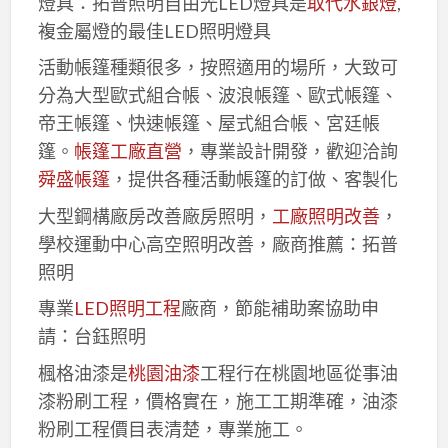
燈具：拓普照明自由光LED燈具是
取代水銀燈
,
複金屬燈的最佳LED照明燈具
活動帳篷種類很多，按照適用的場所，大致可
分為大型歐式組合帳、波浪帳篷、歐式帳篷、
帝王帳篷、快速帳篷、屋式組合帳、宮廷帳
篷。
帳篷工廠直營
，專業設計開發，歡迎洽詢
舜盛帳篷
，提供各種活動帳篷的訂做、客製化
大型鋼構廠房改善廠房照明，
工廠照明改善
，
學校運動中心高空照明改善，廠商推薦：拓普
照明
專業
LED照明工程
廠商，節能補助案協助申
請：台鈺照明
楓格油漆是
桃園油漆
工程行在桃園地區從事油
漆粉刷工程，價格實在，施工工期準確，油漆
粉刷工程價目表清楚，專業施工。