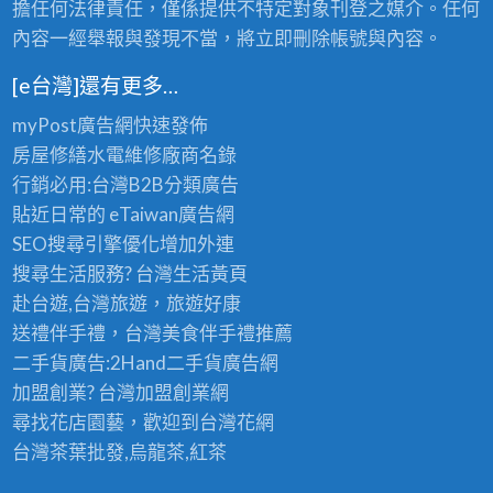
擔任何法律責任，僅係提供不特定對象刊登之媒介。任何
內容一經舉報與發現不當，將立即刪除帳號與內容。
[e台灣]還有更多…
myPost廣告網
快速發佈
房屋修繕
水電維修廠商名錄
行銷必用:台灣B2B
分類廣告
貼近日常的
eTaiwan廣告網
SEO搜尋引擎優化
增加外連
搜尋生活服務? 台灣
生活黃頁
赴台遊,台灣旅遊
，旅遊好康
送禮伴手禮，台灣美食
伴手禮
推薦
二手貨廣告:2Hand
二手貨
廣告網
加盟創業? 台灣
加盟創業
網
尋找花店園藝，歡迎到
台灣花網
台灣茶葉批發
,烏龍茶,紅茶