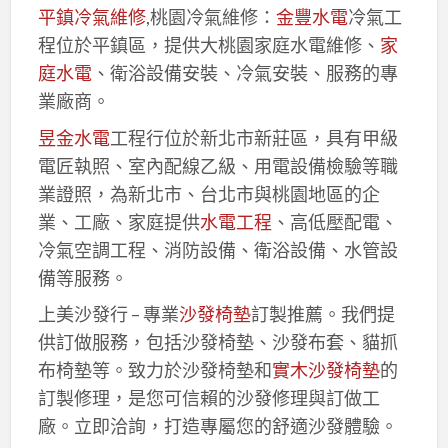
平鎮冷氣維修
,桃園冷氣維修：
金豐水電
冷氣工
程位於平鎮區，提供大桃園家庭水電維修、
家
庭水電
、衛浴設備安裝、冷氣安裝、服務的專
業廠商。
昱金水電
工程行位於新北市新莊區，具有甲級
電匠執照、室內配線乙級、用電設備檢驗等職
業證照，為新北市、台北市與桃園地區的企
業、工廠、家庭提供
水電工程
、高低壓配電、
冷氣空調工程、消防設備、衛浴設備、水管設
備等服務。
上美沙發行 – 專業
沙發椅墊
訂製推薦。我們提
供訂做服務，包括沙發椅墊、沙發布套、貓抓
布椅墊等。致力於沙發椅墊和
實木沙發椅墊
的
訂製修理，是您可信賴的沙發修理與訂做工
廠。立即洽詢，打造專屬您的舒適沙發體驗。