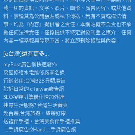
載一切的資訊、文字、照片、圖形、廣告內容、或其他資
料，無論其為公開張貼或私下傳送，若有不實或違法情
事，均為『內容』提供者之責任，本網站概不負責也不承
擔任何法律責任，僅係提供不特定對象刊登之媒介。任何
內容一經舉報與發現不當，將立即刪除帳號與內容。
[e台灣]還有更多…
myPost廣告網
快速發佈
房屋修繕
水電維修廠商名錄
行銷必用:台灣B2B
分類廣告
貼近日常的
eTaiwan廣告網
SEO搜尋引擎優化
增加外連
搜尋生活服務? 台灣
生活黃頁
赴台遊,台灣旅遊
，旅遊好康
送禮伴手禮，台灣美食
伴手禮
推薦
二手貨廣告:2Hand
二手貨
廣告網