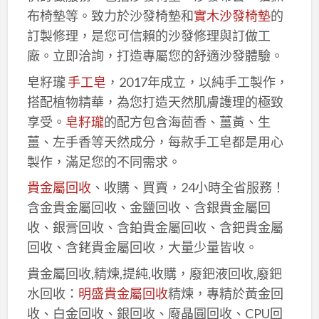
布椅墊等。致力於沙發椅墊和
實木沙發椅墊
的
訂製修理，是您可信賴的沙發修理與訂做工
廠。立即洽詢，打造專屬您的舒適沙發體驗。
皂籽瓏
手工皂
，2017年成立，以純手工製作，
搭配植物精華，為您打造天然肌膚護理的極致
享受。
皂籽瓏
的配方包含海茴香、薑黃、生
薑、左手香等天然成分，每款手工皂都是用心
製作，滿足您的不同需求。
貴金屬回收
、收購、買賣，24小時全省服務！
含金貴金屬回收、金鹽回收、含銀貴金屬回
收、銀膏回收、含鉑貴金屬回收、含鈀貴金屬
回收、含銠貴金屬回收，大量少量皆收。
貴金屬回收,精煉,提純,收購，廢鈀液回收,廢鈀
水回收：
明盛貴金屬回收
精煉，專精於黃金回
收、白金回收、銀回收、廢晶圓回收、CPU回