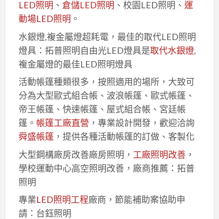
LED照明
、
倉儲LED照明
、校園LED照明、
運
動場LED照明
。
水銀燈,複金屬燈超耗電，最佳的取代LED照明
燈具：拓普照明自由光LED燈具是
取代水銀燈
,
複金屬燈的最佳LED照明燈具
活動帳篷種類很多，按照適用的場所，大致可
分為大型歐式組合帳、波浪帳篷、歐式帳篷、
帝王帳篷、快速帳篷、屋式組合帳、宮廷帳
篷。
帳篷工廠直營
，專業設計開發，歡迎洽詢
舜盛帳篷
，提供各種活動帳篷的訂做、客製化
大型鋼構廠房改善廠房照明，
工廠照明改善
，
學校運動中心高空照明改善，廠商推薦：拓普
照明
專業
LED照明工程
廠商，節能補助案協助申
請：台鈺照明