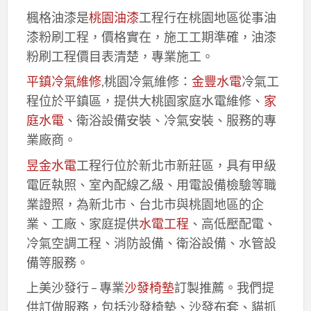
楓格油漆是
桃園油漆
工程行在桃園地區從事油
漆粉刷工程，價格實在，施工工期準確，油漆
粉刷工程價目表清楚，專業施工。
平鎮冷氣維修
,桃園冷氣維修：
金豐水電
冷氣工
程位於平鎮區，提供大桃園家庭水電維修、
家
庭水電
、衛浴設備安裝、冷氣安裝、服務的專
業廠商。
昱金水電
工程行位於新北市新莊區，具有甲級
電匠執照、室內配線乙級、用電設備檢驗等職
業證照，為新北市、台北市與桃園地區的企
業、工廠、家庭提供
水電工程
、高低壓配電、
冷氣空調工程、消防設備、衛浴設備、水管設
備等服務。
上美沙發行 – 專業
沙發椅墊
訂製推薦。我們提
供訂做服務，包括沙發椅墊、沙發布套、貓抓