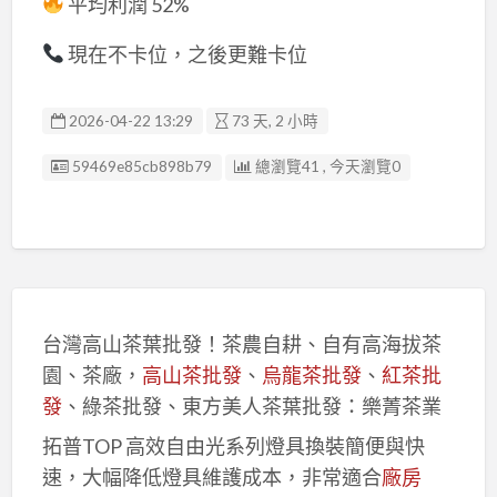
平均利潤 52%
現在不卡位，之後更難卡位
2026-04-22 13:29
73 天, 2 小時
廣告编號
59469e85cb898b79
總瀏覽41 , 今天瀏覽0
台灣高山茶葉批發！茶農自耕、自有高海拔茶
園、茶廠，
高山茶批發
、
烏龍茶批發
、
紅茶批
發
、綠茶批發、東方美人茶葉批發：樂菁茶業
拓普TOP 高效自由光系列燈具換裝簡便與快
速，大幅降低燈具維護成本，非常適合
廠房