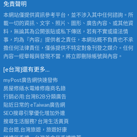
免責聲明
本網站僅提供資訊參考平台，並不涉入其中任何諮詢。所
載一切的資訊、文字、照片、圖形、廣告內容、或其他資
料，無論其為公開張貼或私下傳送，若有不實或違法情
事，均為『內容』提供者之責任，本網站概不負責也不承
擔任何法律責任，僅係提供不特定對象刊登之媒介。任何
內容一經舉報與發現不當，將立即刪除帳號與內容。
[e台灣]還有更多…
myPost廣告網
快速發佈
房屋修繕
水電維修廠商名錄
行銷必用:台灣B2B
分類廣告
貼近日常的
eTaiwan廣告網
SEO搜尋引擎優化
增加外連
搜尋生活服務? 台灣
生活黃頁
赴台遊,台灣旅遊
，旅遊好康