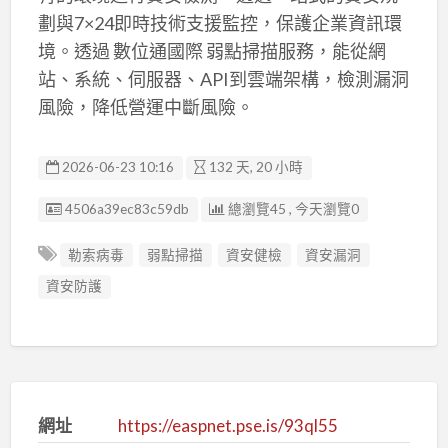
劃與7×24即時技術支援監控，保護企業資訊環
境。透過 數位通國際 弱點掃描服務，能從網
站、系統、伺服器、API到雲端架構，檢測漏洞
風險，降低營運中斷風險。
2026-06-23 10:16
132 天, 20 小時
廣告编號
4506a39ec83c59db
總瀏覽45 , 今天瀏覽0
勒索病毒
弱點掃描
資安健檢
資安漏洞
資安防護
網址
https://easpnet.pse.is/93ql55