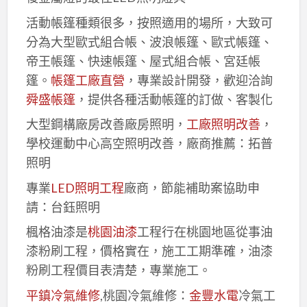
活動帳篷種類很多，按照適用的場所，大致可
分為大型歐式組合帳、波浪帳篷、歐式帳篷、
帝王帳篷、快速帳篷、屋式組合帳、宮廷帳
篷。
帳篷工廠直營
，專業設計開發，歡迎洽詢
舜盛帳篷
，提供各種活動帳篷的訂做、客製化
大型鋼構廠房改善廠房照明，
工廠照明改善
，
學校運動中心高空照明改善，廠商推薦：拓普
照明
專業
LED照明工程
廠商，節能補助案協助申
請：台鈺照明
楓格油漆是
桃園油漆
工程行在桃園地區從事油
漆粉刷工程，價格實在，施工工期準確，油漆
粉刷工程價目表清楚，專業施工。
平鎮冷氣維修
,桃園冷氣維修：
金豐水電
冷氣工