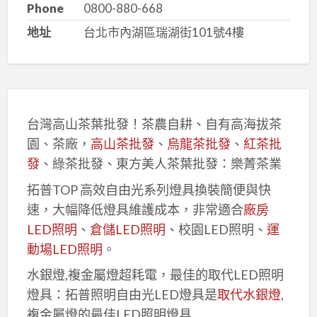
Phone
0800-880-668
地址
台北市內湖區瑞湖街101號4樓
台灣高山茶葉批發！茶農自耕、自有高海拔茶
園、茶廠，
高山茶批發
、
烏龍茶批發
、
紅茶批
發
、綠茶批發、東方美人茶葉批發：樂菁茶業
拓普TOP 高效自由光系列燈具換裝簡便與快
速，大幅降低燈具維護成本，非常適合
廠房
LED照明
、
倉儲LED照明
、校園LED照明、
運
動場LED照明
。
水銀燈,複金屬燈超耗電，最佳的取代LED照明
燈具：拓普照明自由光LED燈具是
取代水銀燈
,
複金屬燈的最佳LED照明燈具