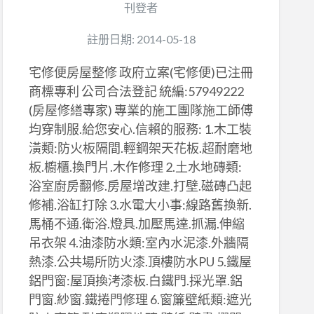
刊登者
註册日期: 2014-05-18
宅修便房屋整修 政府立案(宅修便)已注冊
商標專利 公司合法登記 統編:57949222
(房屋修繕專家) 專業的施工團隊施工師傅
均穿制服.給您安心.信賴的服務: 1.木工裝
潢類:防火板隔間.輕鋼架天花板.超耐磨地
板.櫥櫃.換門片.木作修理 2.土水地磚類:
浴室廚房翻修.房屋增改建.打壁.磁磚凸起
修補.浴缸打除 3.水電大小事:線路舊換新.
馬桶不通.衛浴.燈具.加壓馬達.抓漏.伸縮
吊衣架 4.油漆防水類:室內水泥漆.外牆隔
熱漆.公共場所防火漆.頂樓防水PU 5.鐵屋
鋁門窗:屋頂換洘漆板.白鐵門.採光罩.鋁
門窗.紗窗.鐵捲門修理 6.窗簾壁紙類:遮光