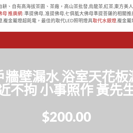
自耕、自有高海拔茶園、茶廠，高山茶批發,烏龍茶,紅茶,東方美
佛母 推廣網
: 準提佛母, 准提佛母,七俱胝大佛母準提菩薩的相關推
燈,複金屬燈超耗電，最佳的取代LED照明燈具
取代水銀燈
,複金屬
壁漏水 浴室天花板漏水 
近不拘 小事照作 黃先
$200.00