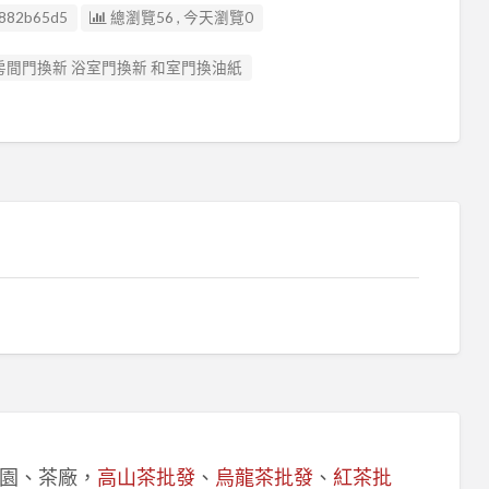
882b65d5
總瀏覽56 , 今天瀏覽0
 房間門換新 浴室門換新 和室門換油紙
園、茶廠，
高山茶批發
、
烏龍茶批發
、
紅茶批