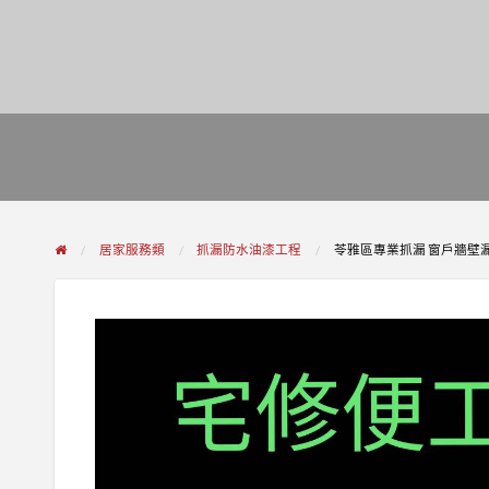
居家服務類
抓漏防水油漆工程
苓雅區專業抓漏 窗戶牆壁漏水