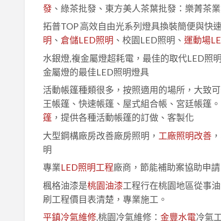
發
、綠茶批發、東方美人茶葉批發：樂菁茶業
拓普TOP 高效自由光系列燈具換裝簡便與快
明
、
倉儲LED照明
、校園LED照明、
運動場L
水銀燈,複金屬燈超耗電，最佳的取代LED照
金屬燈的最佳LED照明燈具
活動帳篷種類很多，按照適用的場所，大致可
王帳篷、快速帳篷、屋式組合帳、宮廷帳篷。
篷
，提供各種活動帳篷的訂做、客製化
大型鋼構廠房改善廠房照明，
工廠照明改善
，
明
專業
LED照明工程
廠商，節能補助案協助申請
楓格油漆是
桃園油漆
工程行在桃園地區從事油
刷工程價目表清楚，專業施工。
平鎮冷氣維修
,桃園冷氣維修：
金豐水電
冷氣