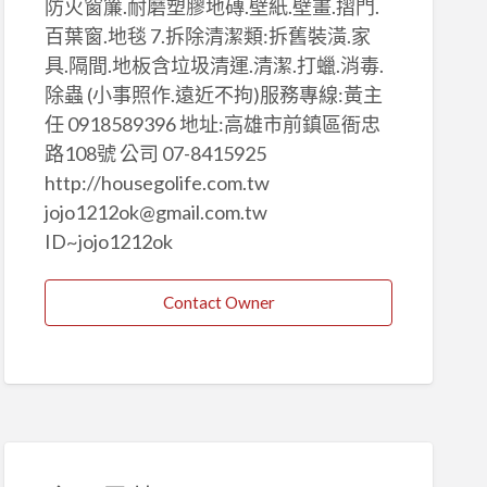
防火窗簾.耐磨塑膠地磚.壁紙.壁畫.摺門.
百葉窗.地毯 7.拆除清潔類:拆舊裝潢.家
具.隔間.地板含垃圾清運.清潔.打蠟.消毒.
除蟲 (小事照作.遠近不拘)服務專線:黃主
任 0918589396 地址:高雄市前鎮區衙忠
路108號 公司 07-8415925
http://housegolife.com.tw
jojo1212ok@gmail.com.tw
ID~jojo1212ok
Contact Owner