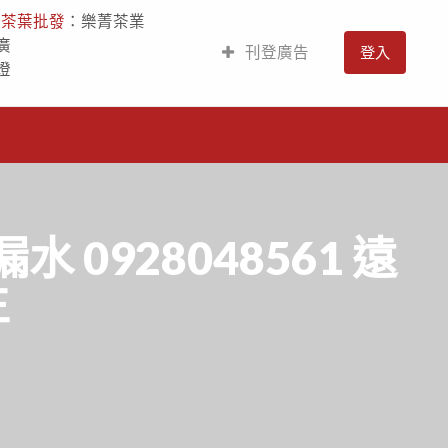
人
茶葉批發
：樂菁茶業
廣
刊登廣告
登入
燈
0928048561 遠
生