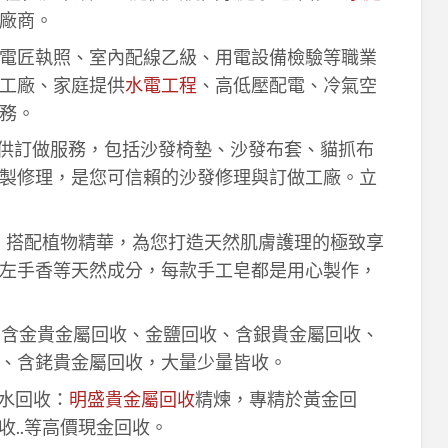
廠商。
電匠執照、室內配線乙級、用電設備檢驗等職業
工廠、家庭提供
水電工程
、高低壓配電、冷氣空
務。
供訂做服務，包括沙發椅墊、沙發布套、貓抓布
製修理，是您可信賴的沙發修理與訂做工廠。立
作，搭配植物精華，為您打造天然肌膚護理的極致享
左手香等天然成分，每款手工皂都是用心製作，
！含金貴金屬回收、金鹽回收、含銀貴金屬回收、
、含銠貴金屬回收，大量少量皆收。
鈀水回收：
明盛貴金屬回收
精煉，專精於黃金回
收..等高價現金回收。