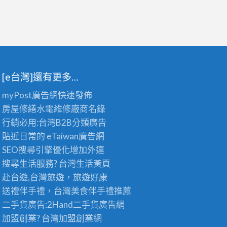
[e台灣]還有更多…
myPost廣告網
快速發佈
房屋修繕
水電維修廠商名錄
行銷必用:台灣B2B
分類廣告
貼近日常的
eTaiwan廣告網
SEO搜尋引擎優化
增加外連
搜尋生活服務? 台灣
生活黃頁
赴台遊,台灣旅遊
，旅遊好康
送禮伴手禮，台灣美食
伴手禮
推薦
二手貨廣告:2Hand
二手貨
廣告網
加盟創業? 台灣
加盟創業
網