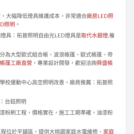
速，大幅降低燈具維護成本，非常適合
廠房LED照
ED照明
。
明燈具：拓普照明自由光LED燈具是
取代水銀燈
,複
分為大型歐式組合帳、波浪帳篷、歐式帳篷、帝
帳篷工廠直營
，專業設計開發，歡迎洽詢
舜盛帳
學校運動中心高空照明改善，廠商推薦：拓普照
：台鈺照明
漆粉刷工程，價格實在，施工工期準確，油漆粉
工程位於平鎮區，提供大桃園家庭水電維修、
家庭