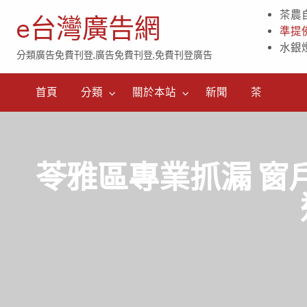
茶農
e台灣廣告網
準提
水銀
分類廣告免費刊登,廣告免費刊登,免費刊登廣告
茶
首頁
分類
關於本站
新聞
茶
苓雅區專業抓漏 窗戶牆