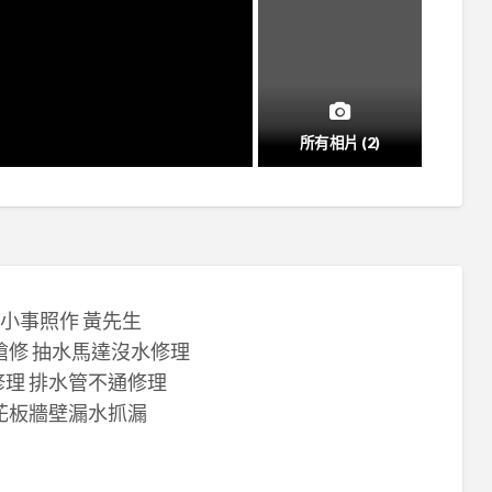
所有相片 (2)
拘 小事照作 黃先生
搶修 抽水馬達沒水修理
修理 排水管不通修理
天花板牆壁漏水抓漏