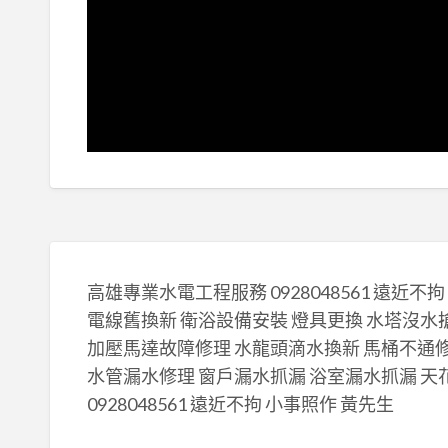
高雄專業水電工程服務 0928048561 遠近不
電線舊換新 衛浴設備安裝 燈具更換 水塔沒水
加壓馬達故障修理 水龍頭滴水換新 馬桶不通
水管漏水修理 窗戶漏水抓漏 浴室漏水抓漏 
0928048561 遠近不拘 小事照作 黃先生