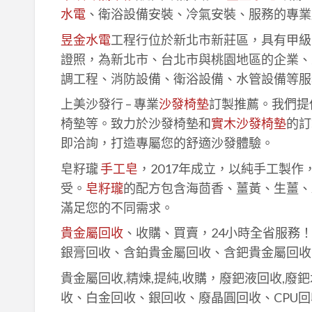
水電
、衛浴設備安裝、冷氣安裝、服務的專業
昱金水電
工程行位於新北市新莊區，具有甲級
證照，為新北市、台北市與桃園地區的企業、
調工程、消防設備、衛浴設備、水管設備等服
上美沙發行 – 專業
沙發椅墊
訂製推薦。我們提
椅墊等。致力於沙發椅墊和
實木沙發椅墊
的訂
即洽詢，打造專屬您的舒適沙發體驗。
皂籽瓏
手工皂
，2017年成立，以純手工製
受。
皂籽瓏
的配方包含海茴香、薑黃、生薑、
滿足您的不同需求。
貴金屬回收
、收購、買賣，24小時全省服務
銀膏回收、含鉑貴金屬回收、含鈀貴金屬回收
貴金屬回收,精煉,提純,收購，廢鈀液回收,廢
收、白金回收、銀回收、廢晶圓回收、CPU回