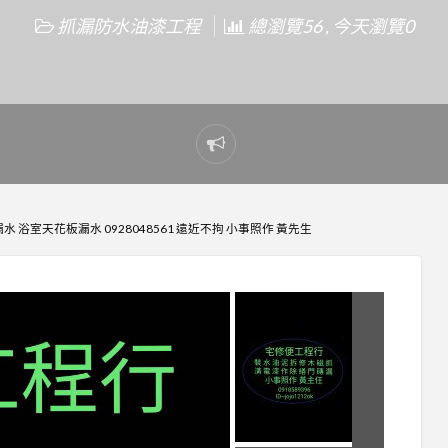
抓漏防水油漆工程
總瀏覽56 , 今天瀏覽0
Report
problem
 浴室天花板漏水 0928048561 遠近不拘 小事照作 黃先生