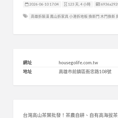
廣告编號
2026-06-10 17:04
123 天, 4 小時
6936a292
高雄拆裝潢 鳳山拆家具 小港拆地板 換新門 木門換新
網址
housegolife.com.tw
地址
高雄市前鎮區衙忠路108號
台灣高山茶葉批發！茶農自耕、自有高海拔茶