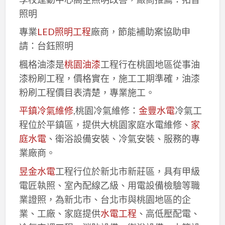
照明
專業
LED照明工程
廠商，節能補助案協助申
請：台鈺照明
楓格油漆是
桃園油漆
工程行在桃園地區從事油
漆粉刷工程，價格實在，施工工期準確，油漆
粉刷工程價目表清楚，專業施工。
平鎮冷氣維修
,桃園冷氣維修：
金豐水電
冷氣工
程位於平鎮區，提供大桃園家庭水電維修、
家
庭水電
、衛浴設備安裝、冷氣安裝、服務的專
業廠商。
昱金水電
工程行位於新北市新莊區，具有甲級
電匠執照、室內配線乙級、用電設備檢驗等職
業證照，為新北市、台北市與桃園地區的企
業、工廠、家庭提供
水電工程
、高低壓配電、