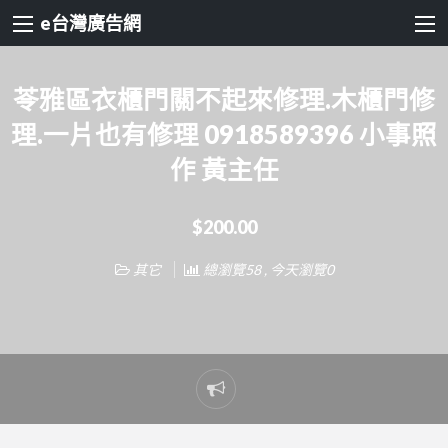
e台灣廣告網
苓雅區衣櫃門關不起來修理.木櫃門修
理.一片也有修理 0918589396 小事照
作 黃主任
$200.00
其它
總瀏覽58 , 今天瀏覽0
Report
problem