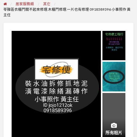
居家服務類
其它
苓雅區衣櫃門關不起來修理.木櫃門修理.一片也有修理 0918589396 小事照作 黃
主任
所有相片