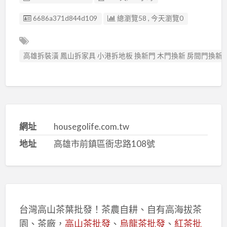
廣告编號
6686a371d844d109
總瀏覽58 , 今天瀏覽0
高雄拆裝潢 鳳山拆家具 小港拆地板 換新門 木門換新 房間門換新
網址
housegolife.com.tw
地址
高雄市前鎮區衙忠路108號
台灣高山茶葉批發！茶農自耕、自有高海拔茶
園、茶廠，
高山茶批發
、
烏龍茶批發
、
紅茶批