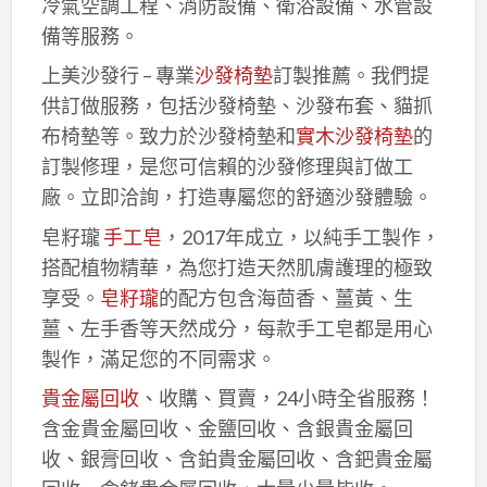
冷氣空調工程、消防設備、衛浴設備、水管設
備等服務。
上美沙發行 – 專業
沙發椅墊
訂製推薦。我們提
供訂做服務，包括沙發椅墊、沙發布套、貓抓
布椅墊等。致力於沙發椅墊和
實木沙發椅墊
的
訂製修理，是您可信賴的沙發修理與訂做工
廠。立即洽詢，打造專屬您的舒適沙發體驗。
皂籽瓏
手工皂
，2017年成立，以純手工製作，
搭配植物精華，為您打造天然肌膚護理的極致
享受。
皂籽瓏
的配方包含海茴香、薑黃、生
薑、左手香等天然成分，每款手工皂都是用心
製作，滿足您的不同需求。
貴金屬回收
、收購、買賣，24小時全省服務！
含金貴金屬回收、金鹽回收、含銀貴金屬回
收、銀膏回收、含鉑貴金屬回收、含鈀貴金屬