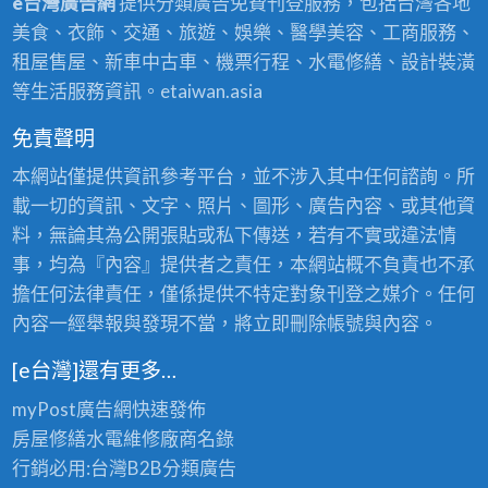
e台灣廣告網
提供分類廣告免費刊登服務，包括台灣各地
美食、衣飾、交通、旅遊、娛樂、醫學美容、工商服務、
租屋售屋、新車中古車、機票行程、水電修繕、設計裝潢
等生活服務資訊。etaiwan.asia
免責聲明
本網站僅提供資訊參考平台，並不涉入其中任何諮詢。所
載一切的資訊、文字、照片、圖形、廣告內容、或其他資
料，無論其為公開張貼或私下傳送，若有不實或違法情
事，均為『內容』提供者之責任，本網站概不負責也不承
擔任何法律責任，僅係提供不特定對象刊登之媒介。任何
內容一經舉報與發現不當，將立即刪除帳號與內容。
[e台灣]還有更多…
myPost廣告網
快速發佈
房屋修繕
水電維修廠商名錄
行銷必用:台灣B2B
分類廣告