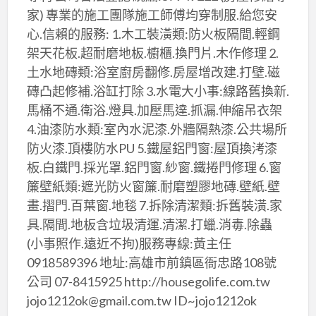
家) 專業的施工團隊施工師傅均穿制服.給您安
心.信賴的服務: 1.木工裝潢類:防火板隔間.輕鋼
架天花板.超耐磨地板.櫥櫃.換門片.木作修理 2.
土水地磚類:浴室廚房翻修.房屋增改建.打壁.磁
磚凸起修補.浴缸打除 3.水電大小事:線路舊換新.
馬桶不通.衛浴.燈具.加壓馬達.抓漏.伸縮吊衣架
4.油漆防水類:室內水泥漆.外牆隔熱漆.公共場所
防火漆.頂樓防水PU 5.鐵屋鋁門窗:屋頂換洘漆
板.白鐵門.採光罩.鋁門窗.紗窗.鐵捲門修理 6.窗
簾壁紙類:遮光防火窗簾.耐磨塑膠地磚.壁紙.壁
畫.摺門.百葉窗.地毯 7.拆除清潔類:拆舊裝潢.家
具.隔間.地板含垃圾清運.清潔.打蠟.消毒.除蟲
(小事照作.遠近不拘)服務專線:黃主任
0918589396 地址:高雄市前鎮區衙忠路108號
公司 07-8415925 http://housegolife.com.tw
jojo1212ok@gmail.com.tw ID~jojo1212ok