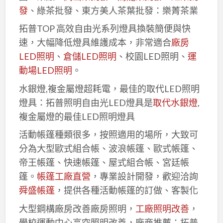
發
、綠茶批發、東方美人茶葉批發：樂菁茶業
拓普TOP 高效自由光系列燈具換裝簡便與快
速，大幅降低燈具維護成本，非常適合
廠房
LED照明
、
倉儲LED照明
、校園LED照明、
運
動場LED照明
。
水銀燈,複金屬燈超耗電，最佳的取代LED照明
燈具：拓普照明自由光LED燈具是
取代水銀燈
,
複金屬燈的最佳LED照明燈具
活動帳篷種類很多，按照適用的場所，大致可
分為大型歐式組合帳、波浪帳篷、歐式帳篷、
帝王帳篷、快速帳篷、屋式組合帳、宮廷帳
篷。
帳篷工廠直營
，專業設計開發，歡迎洽詢
舜盛帳篷
，提供各種活動帳篷的訂做、客製化
大型鋼構廠房改善廠房照明，
工廠照明改善
，
學校運動中心高空照明改善，廠商推薦：拓普